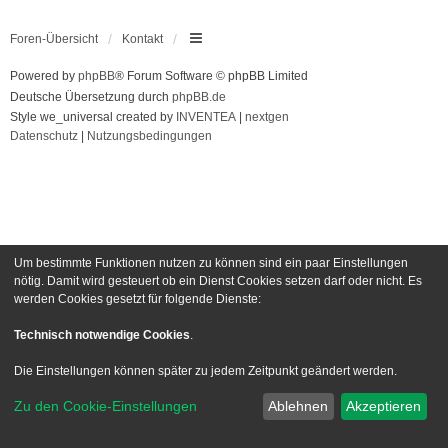
Foren-Übersicht
Kontakt
Powered by
phpBB
® Forum Software © phpBB Limited
Deutsche Übersetzung durch
phpBB.de
Style we_universal created by
INVENTEA
|
nextgen
Datenschutz
|
Nutzungsbedingungen
Um bestimmte Funktionen nutzen zu können sind ein paar Einstellungen
nötig. Damit wird gesteuert ob ein Dienst Cookies setzen darf oder nicht. Es
werden Cookies gesetzt für folgende Dienste:
Technisch notwendige Cookies
.
Die Einstellungen können später zu jedem Zeitpunkt geändert werden.
Zu den Cookie-Einstellungen
Ablehnen
Akzeptieren