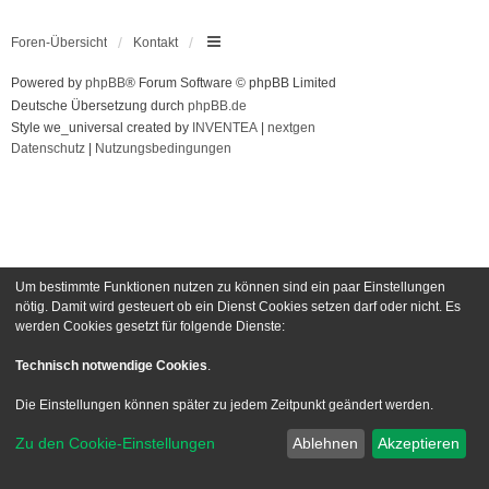
Foren-Übersicht
Kontakt
Powered by
phpBB
® Forum Software © phpBB Limited
Deutsche Übersetzung durch
phpBB.de
Style we_universal created by
INVENTEA
|
nextgen
Datenschutz
|
Nutzungsbedingungen
Um bestimmte Funktionen nutzen zu können sind ein paar Einstellungen
nötig. Damit wird gesteuert ob ein Dienst Cookies setzen darf oder nicht. Es
werden Cookies gesetzt für folgende Dienste:
Technisch notwendige Cookies
.
Die Einstellungen können später zu jedem Zeitpunkt geändert werden.
Zu den Cookie-Einstellungen
Ablehnen
Akzeptieren