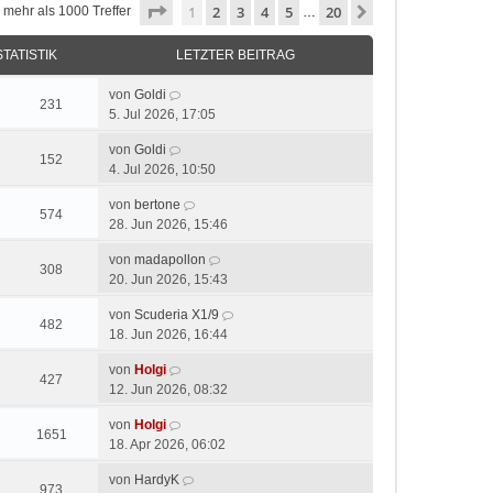
Seite
1
von
20
1
2
3
4
5
20
Nächste
 mehr als 1000 Treffer
…
STATISTIK
LETZTER BEITRAG
von
Goldi
231
5. Jul 2026, 17:05
von
Goldi
152
4. Jul 2026, 10:50
von
bertone
574
28. Jun 2026, 15:46
von
madapollon
308
20. Jun 2026, 15:43
von
Scuderia X1/9
482
18. Jun 2026, 16:44
von
Holgi
427
12. Jun 2026, 08:32
von
Holgi
1651
18. Apr 2026, 06:02
von
HardyK
973