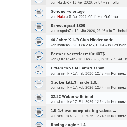
von
HardyK
»
11. Apr 2026, 07:57
» in
Treffen
Schöne Feiertage
von
Holgi
»
5. Apr 2026, 09:11
» in
Geflüster
Schwungrad 1300
von
magath7
»
18. Mär 2026, 08:46
» in
Technisc
40 Jahre X 1//9 Club Niederlande
von
martens
»
23. Feb 2026, 19:04
» in
Geflüster
Bertone versteigert für 40T$
von
Querlenker
»
20. Feb 2026, 19:20
» in
Geflüs
Lifters top flat Ferrari 37mm
von
simemk
»
17. Feb 2026, 12:47
» in
Kommerzie
Stroker kit1.3 inside 1.6...
von
simemk
»
17. Feb 2026, 12:44
» in
Kommerzie
32/32 Weber with inlet
von
simemk
»
17. Feb 2026, 12:34
» in
Kommerzie
1.9-1.6 two complete big valves ...
von
simemk
»
17. Feb 2026, 12:24
» in
Kommerzie
Racing engine 1.4