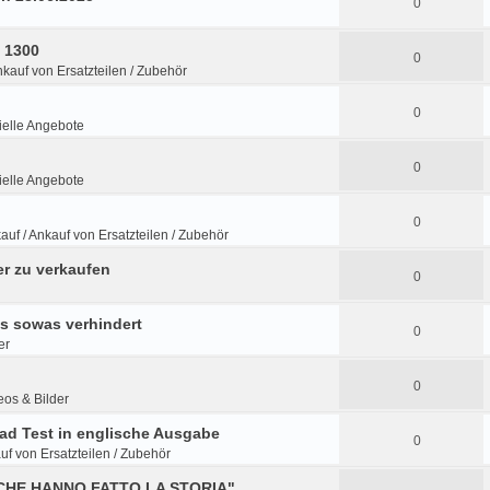
0
s 1300
0
nkauf von Ersatzteilen / Zubehör
0
elle Angebote
0
elle Angebote
0
auf / Ankauf von Ersatzteilen / Zubehör
r zu verkaufen
0
ns sowas verhindert
0
er
0
eos & Bilder
ad Test in englische Ausgabe
0
uf von Ersatzteilen / Zubehör
E CHE HANNO FATTO LA STORIA",