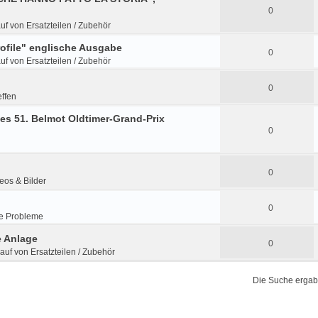
0
uf von Ersatzteilen / Zubehör
rofile" englische Ausgabe
0
uf von Ersatzteilen / Zubehör
0
effen
es 51. Belmot Oldtimer-Grand-Prix
0
0
eos & Bilder
0
e Probleme
e Anlage
0
kauf von Ersatzteilen / Zubehör
Die Suche ergab