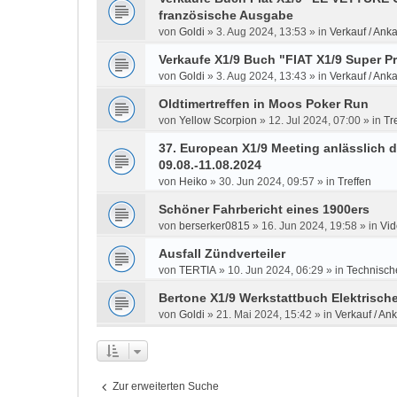
französische Ausgabe
von
Goldi
»
3. Aug 2024, 13:53
» in
Verkauf / Anka
Verkaufe X1/9 Buch "FIAT X1/9 Super P
von
Goldi
»
3. Aug 2024, 13:43
» in
Verkauf / Anka
Oldtimertreffen in Moos Poker Run
von
Yellow Scorpion
»
12. Jul 2024, 07:00
» in
Tr
37. European X1/9 Meeting anlässlich d
09.08.-11.08.2024
von
Heiko
»
30. Jun 2024, 09:57
» in
Treffen
Schöner Fahrbericht eines 1900ers
von
berserker0815
»
16. Jun 2024, 19:58
» in
Vid
Ausfall Zündverteiler
von
TERTIA
»
10. Jun 2024, 06:29
» in
Technisch
Bertone X1/9 Werkstattbuch Elektrisch
von
Goldi
»
21. Mai 2024, 15:42
» in
Verkauf / An
Zur erweiterten Suche