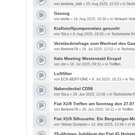
von
bertone_obb
»
25. Aug 2025, 22:03
» in
Tech
Gaszug
von
wolle
»
16. Aug 2025, 16:30
» in
Verkauf / An
Kraftstoffpumpenrelais gesucht
von
ToLu
»
8. Aug 2025, 18:20
» in
Technische P
Verständnisfrage zum Wechsel des Gas
von
Bertone78
»
26. Jul 2025, 12:52
» in
Technis
Italo Meeting Westerwald Enspel
von
Jor
»
19. Jul 2025, 09:31
» in
Treffen
Luftfilter
von
ECK-BERT-ONE
»
9. Jul 2025, 16:23
» in
Tec
Nabendeckel CD58
von
ToLu
»
29. Jun 2025, 12:36
» in
Technische 
Fiat X1/9 Treffen am Sonntag den 27.0
von
Bertone78
»
26. Jun 2025, 16:11
» in
Treffen
Fiat X1/9 Silhouette: Ein Bergsteiger-Mo
von
Yellow Scorpion
»
12. Mai 2025, 13:36
» in
V
25-jähriges Jubiläum der Fiat IG Holste