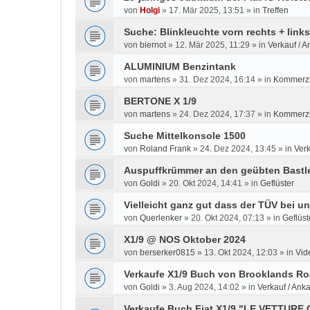
von
Holgi
»
17. Mär 2025, 13:51
» in
Treffen
Suche: Blinkleuchte vorn rechts + link
von
biernot
»
12. Mär 2025, 11:29
» in
Verkauf / A
ALUMINIUM Benzintank
von
martens
»
31. Dez 2024, 16:14
» in
Kommerzi
BERTONE X 1/9
von
martens
»
24. Dez 2024, 17:37
» in
Kommerzi
Suche Mittelkonsole 1500
von
Roland Frank
»
24. Dez 2024, 13:45
» in
Verk
Auspuffkrümmer an den geübten Bastle
von
Goldi
»
20. Okt 2024, 14:41
» in
Geflüster
Vielleicht ganz gut dass der TÜV bei u
von
Querlenker
»
20. Okt 2024, 07:13
» in
Geflüst
X1/9 @ NOS Oktober 2024
von
berserker0815
»
13. Okt 2024, 12:03
» in
Vid
Verkaufe X1/9 Buch von Brooklands Ro
von
Goldi
»
3. Aug 2024, 14:02
» in
Verkauf / Anka
Verkaufe Buch Fiat X1/9 "LE VETTUR