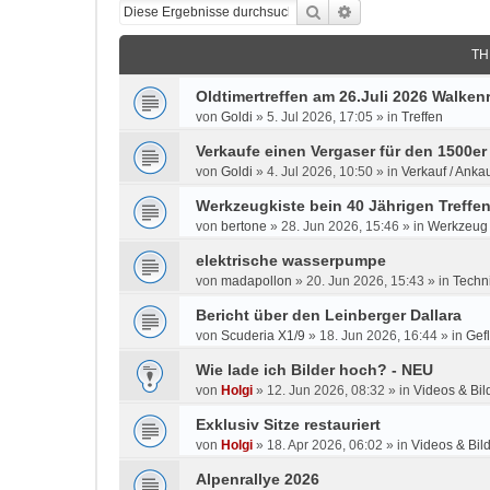
Suche
Erweiterte Suche
TH
Oldtimertreffen am 26.Juli 2026 Walken
von
Goldi
»
5. Jul 2026, 17:05
» in
Treffen
Verkaufe einen Vergaser für den 1500er
von
Goldi
»
4. Jul 2026, 10:50
» in
Verkauf / Ankau
Werkzeugkiste bein 40 Jährigen Treffe
von
bertone
»
28. Jun 2026, 15:46
» in
Werkzeug
elektrische wasserpumpe
von
madapollon
»
20. Jun 2026, 15:43
» in
Techn
Bericht über den Leinberger Dallara
von
Scuderia X1/9
»
18. Jun 2026, 16:44
» in
Gefl
Wie lade ich Bilder hoch? - NEU
von
Holgi
»
12. Jun 2026, 08:32
» in
Videos & Bil
Exklusiv Sitze restauriert
von
Holgi
»
18. Apr 2026, 06:02
» in
Videos & Bil
Alpenrallye 2026