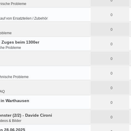
0
nische Probleme
0
kauf von Ersatzteilen / Zubehör
0
robleme
 Zuges beim 1300er
0
che Probleme
0
0
hnische Probleme
0
FAQ
7 in Warthausen
0
nster (2/2) - Davide Cironi
0
ideos & Bilder
in 28.06.2025