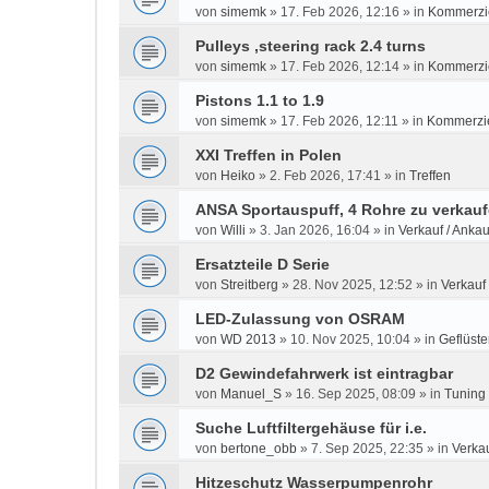
von
simemk
»
17. Feb 2026, 12:16
» in
Kommerzie
Pulleys ,steering rack 2.4 turns
von
simemk
»
17. Feb 2026, 12:14
» in
Kommerzie
Pistons 1.1 to 1.9
von
simemk
»
17. Feb 2026, 12:11
» in
Kommerzie
XXI Treffen in Polen
von
Heiko
»
2. Feb 2026, 17:41
» in
Treffen
ANSA Sportauspuff, 4 Rohre zu verkau
von
Willi
»
3. Jan 2026, 16:04
» in
Verkauf / Ankau
Ersatzteile D Serie
von
Streitberg
»
28. Nov 2025, 12:52
» in
Verkauf 
LED-Zulassung von OSRAM
von
WD 2013
»
10. Nov 2025, 10:04
» in
Geflüste
D2 Gewindefahrwerk ist eintragbar
von
Manuel_S
»
16. Sep 2025, 08:09
» in
Tuning
Suche Luftfiltergehäuse für i.e.
von
bertone_obb
»
7. Sep 2025, 22:35
» in
Verkau
Hitzeschutz Wasserpumpenrohr