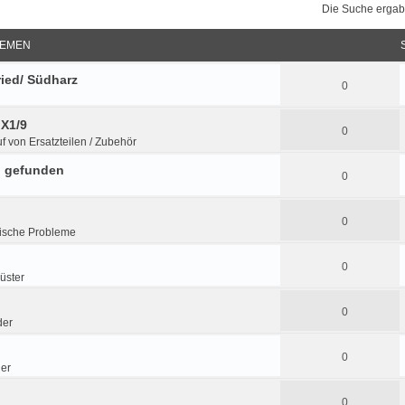
Die Suche ergab
EMEN
ried/ Südharz
0
 X1/9
0
f von Ersatzteilen / Zubehör
n gefunden
0
0
ische Probleme
0
üster
0
der
0
der
0