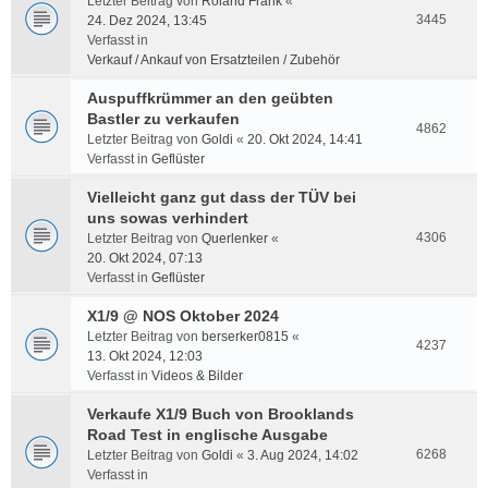
Letzter Beitrag von
Roland Frank
«
3445
24. Dez 2024, 13:45
Verfasst in
Verkauf / Ankauf von Ersatzteilen / Zubehör
Auspuffkrümmer an den geübten
Bastler zu verkaufen
4862
Letzter Beitrag von
Goldi
«
20. Okt 2024, 14:41
Verfasst in
Geflüster
Vielleicht ganz gut dass der TÜV bei
uns sowas verhindert
4306
Letzter Beitrag von
Querlenker
«
20. Okt 2024, 07:13
Verfasst in
Geflüster
X1/9 @ NOS Oktober 2024
Letzter Beitrag von
berserker0815
«
4237
13. Okt 2024, 12:03
Verfasst in
Videos & Bilder
Verkaufe X1/9 Buch von Brooklands
Road Test in englische Ausgabe
6268
Letzter Beitrag von
Goldi
«
3. Aug 2024, 14:02
Verfasst in