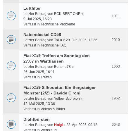
Luftfilter
Letzter Beitrag von
ECK-BERT-ONE
«
1911
9. Jul 2025, 16:23
Verfasst in
Technische Probleme
Nabendeckel CD58
2010
Letzter Beitrag von
ToLu
«
29. Jun 2025, 12:36
Verfasst in
Technische FAQ
Fiat X1/9 Treffen am Sonntag den
27.07 in Warthausen
1663
Letzter Beitrag von
Bertone78
«
26. Jun 2025, 16:11
Verfasst in
Treffen
Fiat X1/9 Silhouette: Ein Bergsteiger-
Monster (2/2) - Davide Cironi
1952
Letzter Beitrag von
Yellow Scorpion
«
12. Mai 2025, 13:36
Verfasst in
Videos & Bilder
Drahtbürsten
6643
Letzter Beitrag von
Holgi
«
28. Apr 2025, 09:12
Verfasst in
Werkzeug