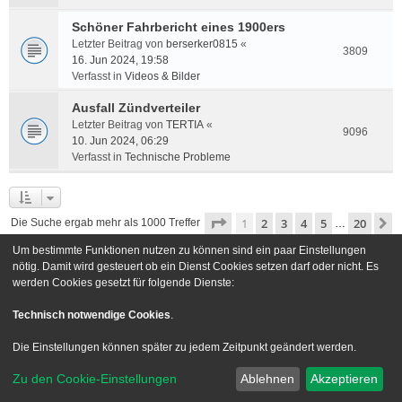
Schöner Fahrbericht eines 1900ers
Letzter Beitrag von
berserker0815
«
3809
16. Jun 2024, 19:58
Verfasst in
Videos & Bilder
Ausfall Zündverteiler
Letzter Beitrag von
TERTIA
«
9096
10. Jun 2024, 06:29
Verfasst in
Technische Probleme
Seite
1
von
20
1
2
3
4
5
20
N
Die Suche ergab mehr als 1000 Treffer
…
Um bestimmte Funktionen nutzen zu können sind ein paar Einstellungen
Gehe zu
nötig. Damit wird gesteuert ob ein Dienst Cookies setzen darf oder nicht. Es
werden Cookies gesetzt für folgende Dienste:
Foren-Übersicht
Kontakt
Technisch notwendige Cookies
.
Powered by
phpBB
® Forum Software © phpBB Limited
Die Einstellungen können später zu jedem Zeitpunkt geändert werden.
Deutsche Übersetzung durch
phpBB.de
Zu den Cookie-Einstellungen
Ablehnen
Akzeptieren
Style we_universal created by
INVENTEA
|
nextgen
Datenschutz
|
Nutzungsbedingungen