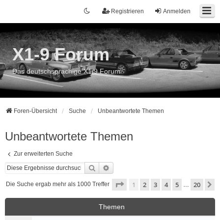
Registrieren
Anmelden
X1-9 Forum
Das deutschsprachige X1/9 Forum
Foren-Übersicht
Suche
Unbeantwortete Themen
Unbeantwortete Themen
Zur erweiterten Suche
Suche
Erweiterte Suche
Seite
1
von
20
1
2
3
4
5
20
N
Die Suche ergab mehr als 1000 Treffer
…
Themen