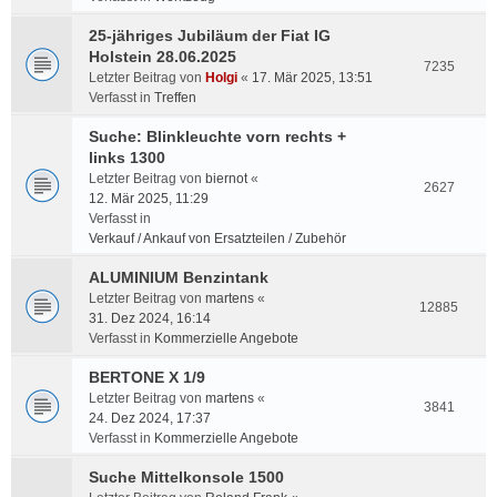
25-jähriges Jubiläum der Fiat IG
Holstein 28.06.2025
7235
Letzter Beitrag von
Holgi
«
17. Mär 2025, 13:51
Verfasst in
Treffen
Suche: Blinkleuchte vorn rechts +
links 1300
Letzter Beitrag von
biernot
«
2627
12. Mär 2025, 11:29
Verfasst in
Verkauf / Ankauf von Ersatzteilen / Zubehör
ALUMINIUM Benzintank
Letzter Beitrag von
martens
«
12885
31. Dez 2024, 16:14
Verfasst in
Kommerzielle Angebote
BERTONE X 1/9
Letzter Beitrag von
martens
«
3841
24. Dez 2024, 17:37
Verfasst in
Kommerzielle Angebote
Suche Mittelkonsole 1500