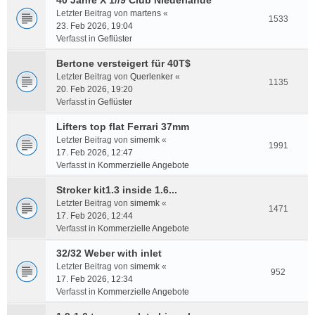
40 Jahre X 1//9 Club Niederlande
Letzter Beitrag von
martens
«
1533
23. Feb 2026, 19:04
Verfasst in
Geflüster
Bertone versteigert für 40T$
Letzter Beitrag von
Querlenker
«
1135
20. Feb 2026, 19:20
Verfasst in
Geflüster
Lifters top flat Ferrari 37mm
Letzter Beitrag von
simemk
«
1991
17. Feb 2026, 12:47
Verfasst in
Kommerzielle Angebote
Stroker kit1.3 inside 1.6...
Letzter Beitrag von
simemk
«
1471
17. Feb 2026, 12:44
Verfasst in
Kommerzielle Angebote
32/32 Weber with inlet
Letzter Beitrag von
simemk
«
952
17. Feb 2026, 12:34
Verfasst in
Kommerzielle Angebote