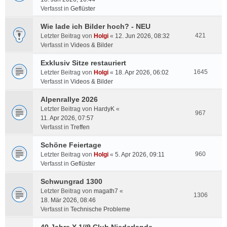
Verfasst in
Geflüster
Wie lade ich Bilder hoch? - NEU
421
Letzter Beitrag von
Holgi
«
12. Jun 2026, 08:32
Verfasst in
Videos & Bilder
Exklusiv Sitze restauriert
1645
Letzter Beitrag von
Holgi
«
18. Apr 2026, 06:02
Verfasst in
Videos & Bilder
Alpenrallye 2026
Letzter Beitrag von
HardyK
«
967
11. Apr 2026, 07:57
Verfasst in
Treffen
Schöne Feiertage
960
Letzter Beitrag von
Holgi
«
5. Apr 2026, 09:11
Verfasst in
Geflüster
Schwungrad 1300
Letzter Beitrag von
magath7
«
1306
18. Mär 2026, 08:46
Verfasst in
Technische Probleme