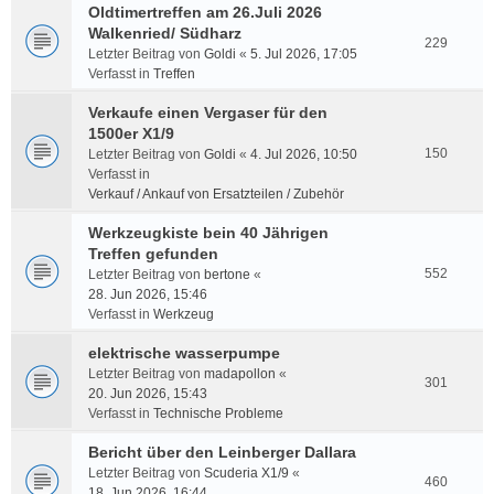
Oldtimertreffen am 26.Juli 2026
Walkenried/ Südharz
229
Letzter Beitrag von
Goldi
«
5. Jul 2026, 17:05
Verfasst in
Treffen
Verkaufe einen Vergaser für den
1500er X1/9
150
Letzter Beitrag von
Goldi
«
4. Jul 2026, 10:50
Verfasst in
Verkauf / Ankauf von Ersatzteilen / Zubehör
Werkzeugkiste bein 40 Jährigen
Treffen gefunden
552
Letzter Beitrag von
bertone
«
28. Jun 2026, 15:46
Verfasst in
Werkzeug
elektrische wasserpumpe
Letzter Beitrag von
madapollon
«
301
20. Jun 2026, 15:43
Verfasst in
Technische Probleme
Bericht über den Leinberger Dallara
Letzter Beitrag von
Scuderia X1/9
«
460
18. Jun 2026, 16:44