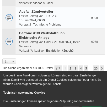
Verfasst in
Videos & Bilder
Ausfall Zündverteiler
Letzter Beitrag von
TERTIA
«
9100
10. Jun 2024, 06:29
Verfasst in
Technische Probleme
Bertone X1/9 Werkstattbuch
Elektrische Anlage
6078
Letzter Beitrag von
Goldi
«
21. Mai 2024, 15:42
Verfasst in
Verkauf / Ankauf von Ersatzteilen / Zubehör
Seite
1
von
20
1
2
3
4
5
20
N
Die Suche ergab mehr als 1000 Treffer
…
Um bestimmte Funktionen nutzen zu können sind ein paar Einstellungen
Gehe zu
nötig. Damit wird gesteuert ob ein Dienst Cookies setzen darf oder nicht. Es
werden Cookies gesetzt für folgende Dienste:
Foren-Übersicht
Kontakt
Technisch notwendige Cookies
.
Powered by
phpBB
® Forum Software © phpBB Limited
Die Einstellungen können später zu jedem Zeitpunkt geändert werden.
Deutsche Übersetzung durch
phpBB.de