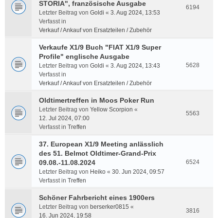
STORIA", französische Ausgabe
6194
Letzter Beitrag von
Goldi
«
3. Aug 2024, 13:53
Verfasst in
Verkauf / Ankauf von Ersatzteilen / Zubehör
Verkaufe X1/9 Buch "FIAT X1/9 Super
Profile" englische Ausgabe
5628
Letzter Beitrag von
Goldi
«
3. Aug 2024, 13:43
Verfasst in
Verkauf / Ankauf von Ersatzteilen / Zubehör
Oldtimertreffen in Moos Poker Run
Letzter Beitrag von
Yellow Scorpion
«
5563
12. Jul 2024, 07:00
Verfasst in
Treffen
37. European X1/9 Meeting anlässlich
des 51. Belmot Oldtimer-Grand-Prix
09.08.-11.08.2024
6524
Letzter Beitrag von
Heiko
«
30. Jun 2024, 09:57
Verfasst in
Treffen
Schöner Fahrbericht eines 1900ers
Letzter Beitrag von
berserker0815
«
3816
16. Jun 2024, 19:58