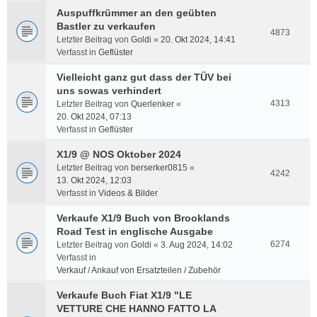
Auspuffkrümmer an den geübten
Bastler zu verkaufen
4873
Letzter Beitrag von
Goldi
«
20. Okt 2024, 14:41
Verfasst in
Geflüster
Vielleicht ganz gut dass der TÜV bei
uns sowas verhindert
4313
Letzter Beitrag von
Querlenker
«
20. Okt 2024, 07:13
Verfasst in
Geflüster
X1/9 @ NOS Oktober 2024
Letzter Beitrag von
berserker0815
«
4242
13. Okt 2024, 12:03
Verfasst in
Videos & Bilder
Verkaufe X1/9 Buch von Brooklands
Road Test in englische Ausgabe
6274
Letzter Beitrag von
Goldi
«
3. Aug 2024, 14:02
Verfasst in
Verkauf / Ankauf von Ersatzteilen / Zubehör
Verkaufe Buch Fiat X1/9 "LE
VETTURE CHE HANNO FATTO LA