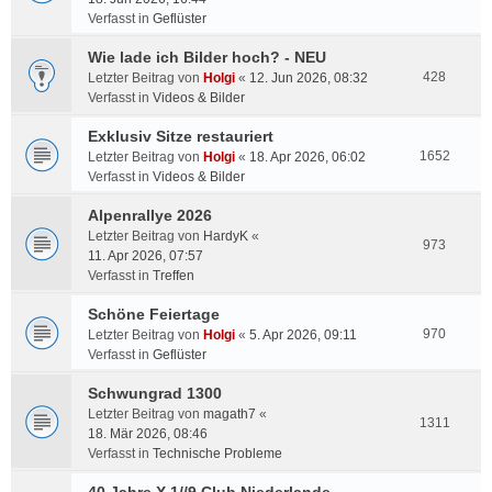
Verfasst in
Geflüster
Wie lade ich Bilder hoch? - NEU
428
Letzter Beitrag von
Holgi
«
12. Jun 2026, 08:32
Verfasst in
Videos & Bilder
Exklusiv Sitze restauriert
1652
Letzter Beitrag von
Holgi
«
18. Apr 2026, 06:02
Verfasst in
Videos & Bilder
Alpenrallye 2026
Letzter Beitrag von
HardyK
«
973
11. Apr 2026, 07:57
Verfasst in
Treffen
Schöne Feiertage
970
Letzter Beitrag von
Holgi
«
5. Apr 2026, 09:11
Verfasst in
Geflüster
Schwungrad 1300
Letzter Beitrag von
magath7
«
1311
18. Mär 2026, 08:46
Verfasst in
Technische Probleme