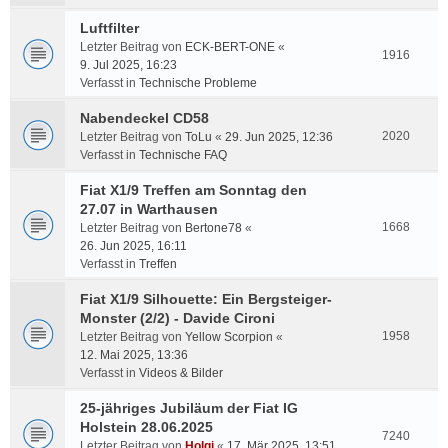
Luftfilter
Letzter Beitrag von
ECK-BERT-ONE
«
1916
9. Jul 2025, 16:23
Verfasst in
Technische Probleme
Nabendeckel CD58
2020
Letzter Beitrag von
ToLu
«
29. Jun 2025, 12:36
Verfasst in
Technische FAQ
Fiat X1/9 Treffen am Sonntag den
27.07 in Warthausen
1668
Letzter Beitrag von
Bertone78
«
26. Jun 2025, 16:11
Verfasst in
Treffen
Fiat X1/9 Silhouette: Ein Bergsteiger-
Monster (2/2) - Davide Cironi
1958
Letzter Beitrag von
Yellow Scorpion
«
12. Mai 2025, 13:36
Verfasst in
Videos & Bilder
25-jähriges Jubiläum der Fiat IG
Holstein 28.06.2025
7240
Letzter Beitrag von
Holgi
«
17. Mär 2025, 13:51