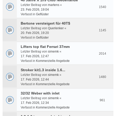
40 Jahre X 1//9 Club Niederlande
Letzter Beitrag von
martens
«
1540
23. Feb 2026, 19:04
Verfasst in
Geflüster
Bertone versteigert für 40T$
Letzter Beitrag von
Querlenker
«
1145
20. Feb 2026, 19:20
Verfasst in
Geflüster
Lifters top flat Ferrari 37mm
Letzter Beitrag von
simemk
«
2014
17. Feb 2026, 12:47
Verfasst in
Kommerzielle Angebote
Stroker kit1.3 inside 1.6...
Letzter Beitrag von
simemk
«
1480
17. Feb 2026, 12:44
Verfasst in
Kommerzielle Angebote
32/32 Weber with inlet
Letzter Beitrag von
simemk
«
961
17. Feb 2026, 12:34
Verfasst in
Kommerzielle Angebote