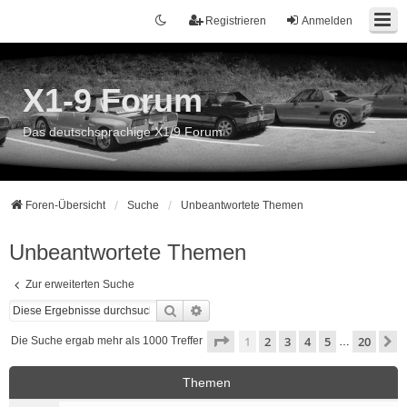
Registrieren
Anmelden
X1-9 Forum
Das deutschsprachige X1/9 Forum
Foren-Übersicht
Suche
Unbeantwortete Themen
Unbeantwortete Themen
Zur erweiterten Suche
Suche
Erweiterte Suche
Seite
1
von
20
1
2
3
4
5
20
N
Die Suche ergab mehr als 1000 Treffer
…
Themen