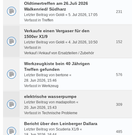
Oldtimertreffen am 26.Juli 2026
Walkenried/ Südharz
231
Letzter Beitrag von
Goldi
«
5. Jul 2026, 17:05
Verfasst in
Treffen
Verkaufe einen Vergaser für den
1500er X1/9
152
Letzter Beitrag von
Goldi
«
4. Jul 2026, 10:50
Verfasst in
Verkauf / Ankauf von Ersatzteilen / Zubehör
Werkzeugkiste bein 40 Jährigen
Treffen gefunden
576
Letzter Beitrag von
bertone
«
28. Jun 2026, 15:46
Verfasst in
Werkzeug
elektrische wasserpumpe
Letzter Beitrag von
madapollon
«
309
20. Jun 2026, 15:43
Verfasst in
Technische Probleme
Bericht über den Leinberger Dallara
Letzter Beitrag von
Scuderia X1/9
«
485
18. Jun 2026, 16:44