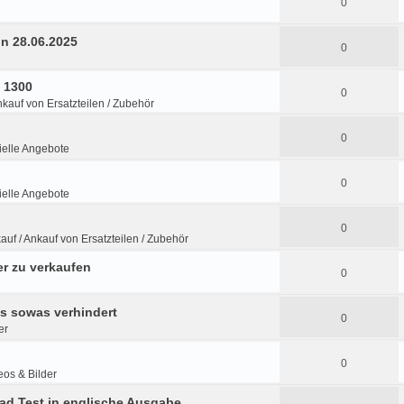
0
in 28.06.2025
0
s 1300
0
nkauf von Ersatzteilen / Zubehör
0
elle Angebote
0
elle Angebote
0
auf / Ankauf von Ersatzteilen / Zubehör
r zu verkaufen
0
ns sowas verhindert
0
er
0
eos & Bilder
ad Test in englische Ausgabe