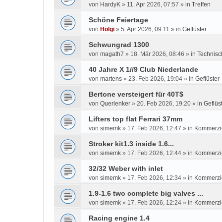
von
HardyK
»
11. Apr 2026, 07:57
» in
Treffen
Schöne Feiertage
von
Holgi
»
5. Apr 2026, 09:11
» in
Geflüster
Schwungrad 1300
von
magath7
»
18. Mär 2026, 08:46
» in
Technisc
40 Jahre X 1//9 Club Niederlande
von
martens
»
23. Feb 2026, 19:04
» in
Geflüster
Bertone versteigert für 40T$
von
Querlenker
»
20. Feb 2026, 19:20
» in
Geflüs
Lifters top flat Ferrari 37mm
von
simemk
»
17. Feb 2026, 12:47
» in
Kommerzie
Stroker kit1.3 inside 1.6...
von
simemk
»
17. Feb 2026, 12:44
» in
Kommerzie
32/32 Weber with inlet
von
simemk
»
17. Feb 2026, 12:34
» in
Kommerzie
1.9-1.6 two complete big valves ...
von
simemk
»
17. Feb 2026, 12:24
» in
Kommerzie
Racing engine 1.4