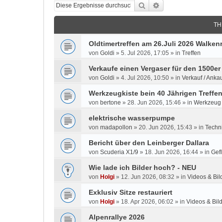
Suche
Erweiterte Suche
TH
Oldtimertreffen am 26.Juli 2026 Walken
von
Goldi
»
5. Jul 2026, 17:05
» in
Treffen
Verkaufe einen Vergaser für den 1500er
von
Goldi
»
4. Jul 2026, 10:50
» in
Verkauf / Ankau
Werkzeugkiste bein 40 Jährigen Treffe
von
bertone
»
28. Jun 2026, 15:46
» in
Werkzeug
elektrische wasserpumpe
von
madapollon
»
20. Jun 2026, 15:43
» in
Techn
Bericht über den Leinberger Dallara
von
Scuderia X1/9
»
18. Jun 2026, 16:44
» in
Gefl
Wie lade ich Bilder hoch? - NEU
von
Holgi
»
12. Jun 2026, 08:32
» in
Videos & Bil
Exklusiv Sitze restauriert
von
Holgi
»
18. Apr 2026, 06:02
» in
Videos & Bil
Alpenrallye 2026