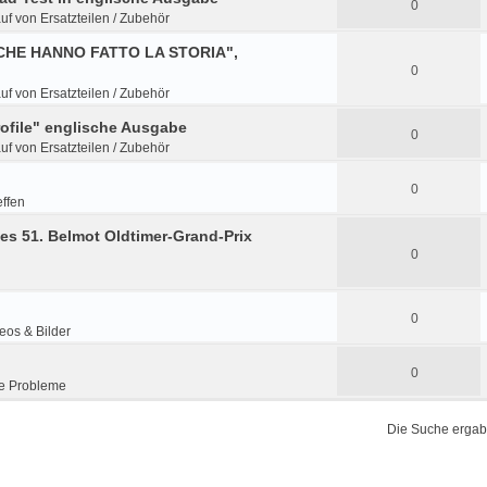
0
uf von Ersatzteilen / Zubehör
E CHE HANNO FATTO LA STORIA",
0
uf von Ersatzteilen / Zubehör
rofile" englische Ausgabe
0
uf von Ersatzteilen / Zubehör
0
effen
es 51. Belmot Oldtimer-Grand-Prix
0
0
eos & Bilder
0
e Probleme
Die Suche ergab