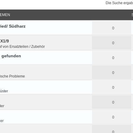
Die Suche ergab
EMEN
ried/ Südharz
0
 X1/9
0
f von Ersatzteilen / Zubehör
n gefunden
0
0
ische Probleme
0
üster
0
der
0
der
0