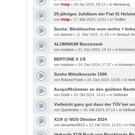
von
Holgi
»
28. Apr 2025, 09:12
» in
Werkzeug
25-jähriges Jubiläum der Fiat IG Holste
von
Holgi
»
17. Mär 2025, 13:51
» in
Treffen
Suche: Blinkleuchte vorn rechts + link
von
biernot
»
12. Mär 2025, 11:29
» in
Verkauf / A
ALUMINIUM Benzintank
von
martens
»
31. Dez 2024, 16:14
» in
Kommerzi
BERTONE X 1/9
von
martens
»
24. Dez 2024, 17:37
» in
Kommerzi
Suche Mittelkonsole 1500
von
Roland Frank
»
24. Dez 2024, 13:45
» in
Verk
Auspuffkrümmer an den geübten Bastle
von
Goldi
»
20. Okt 2024, 14:41
» in
Geflüster
Vielleicht ganz gut dass der TÜV bei u
von
Querlenker
»
20. Okt 2024, 07:13
» in
Geflüst
X1/9 @ NOS Oktober 2024
von
berserker0815
»
13. Okt 2024, 12:03
» in
Vid
Verkaufe X1/9 Buch von Brooklands Ro