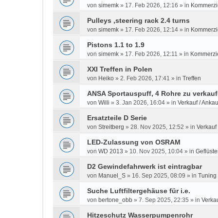
von
simemk
»
17. Feb 2026, 12:16
» in
Kommerzie
Pulleys ,steering rack 2.4 turns
von
simemk
»
17. Feb 2026, 12:14
» in
Kommerzie
Pistons 1.1 to 1.9
von
simemk
»
17. Feb 2026, 12:11
» in
Kommerzie
XXI Treffen in Polen
von
Heiko
»
2. Feb 2026, 17:41
» in
Treffen
ANSA Sportauspuff, 4 Rohre zu verkau
von
Willi
»
3. Jan 2026, 16:04
» in
Verkauf / Ankau
Ersatzteile D Serie
von
Streitberg
»
28. Nov 2025, 12:52
» in
Verkauf 
LED-Zulassung von OSRAM
von
WD 2013
»
10. Nov 2025, 10:04
» in
Geflüste
D2 Gewindefahrwerk ist eintragbar
von
Manuel_S
»
16. Sep 2025, 08:09
» in
Tuning
Suche Luftfiltergehäuse für i.e.
von
bertone_obb
»
7. Sep 2025, 22:35
» in
Verkau
Hitzeschutz Wasserpumpenrohr