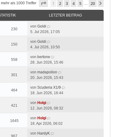
Seite
1
von
20
1
2
3
4
5
20
Nächste
 mehr als 1000 Treffer
…
STATISTIK
LETZTER BEITRAG
von
Goldi
230
5. Jul 2026, 17:05
von
Goldi
150
4. Jul 2026, 10:50
von
bertone
558
28. Jun 2026, 15:46
von
madapollon
301
20. Jun 2026, 15:43
von
Scuderia X1/9
464
18. Jun 2026, 16:44
von
Holgi
421
12. Jun 2026, 08:32
von
Holgi
1645
18. Apr 2026, 06:02
von
HardyK
967