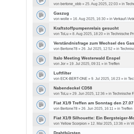
von
bertone_obb
»
25. Aug 2025, 22:03
» in
Tech
Gaszug
von
wolle
»
16. Aug 2025, 16:30
» in
Verkauf / An
Kraftstoffpumpenrelais gesucht
von
ToLu
»
8. Aug 2025, 18:20
» in
Technische P
Verständnisfrage zum Wechsel des Gas
von
Bertone78
»
26. Jul 2025, 12:52
» in
Technis
Italo Meeting Westerwald Enspel
von
Jor
»
19. Jul 2025, 09:31
» in
Treffen
Luftfilter
von
ECK-BERT-ONE
»
9. Jul 2025, 16:23
» in
Tec
Nabendeckel CD58
von
ToLu
»
29. Jun 2025, 12:36
» in
Technische 
Fiat X1/9 Treffen am Sonntag den 27.0
von
Bertone78
»
26. Jun 2025, 16:11
» in
Treffen
Fiat X1/9 Silhouette: Ein Bergsteiger-Mo
von
Yellow Scorpion
»
12. Mai 2025, 13:36
» in
V
Drahtbürsten