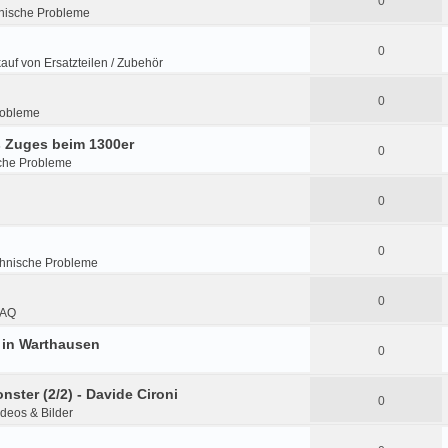
0
nische Probleme
0
kauf von Ersatzteilen / Zubehör
0
robleme
 Zuges beim 1300er
0
che Probleme
0
0
hnische Probleme
0
FAQ
7 in Warthausen
0
nster (2/2) - Davide Cironi
0
ideos & Bilder