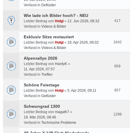
Verfasst in
Geflüster
Wie lade ich Bilder hoch? - NEU
417
Letzter Beitrag von
Holgi
«
12. Jun 2026, 08:32
Verfasst in
Videos & Bilder
Exklusiv Sitze restauriert
1642
Letzter Beitrag von
Holgi
«
18. Apr 2026, 06:02
Verfasst in
Videos & Bilder
Alpenrallye 2026
Letzter Beitrag von
HardyK
«
959
11. Apr 2026, 07:57
Verfasst in
Treffen
Schöne Feiertage
957
Letzter Beitrag von
Holgi
«
5. Apr 2026, 09:11
Verfasst in
Geflüster
Schwungrad 1300
Letzter Beitrag von
magath7
«
1298
18. Mär 2026, 08:46
Verfasst in
Technische Probleme