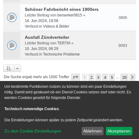
Schöner Fahrbericht eines 1900ers
Letzter Beitrag von
berserker0815
«
3806
16. Jun 2024, 19:58
Verfasst in
Videos & Bilder
Ausfall Zündverteiler
Letzter Beitrag von
TERTIA
«
9093
10. Jun 2024, 06:29
Verfasst in
Technische Probleme
Seite
1
von
20
1
2
3
4
5
20
N
Die Suche ergab mehr als 1000 Treffer
…
Um bestimmte Funktionen nutzen zu können sind ein paar Einstellungen
Gehe zu
nötig. Damit wird gesteuert ob ein Dienst Cookies setzen darf oder nicht. Es
werden Cookies gesetzt für folgende Dienste:
Foren-Übersicht
Kontakt
Technisch notwendige Cookies
.
Powered by
phpBB
® Forum Software © phpBB Limited
Die Einstellungen können später zu jedem Zeitpunkt geändert werden.
Deutsche Übersetzung durch
phpBB.de
Zu den Cookie-Einstellungen
Ablehnen
Akzeptieren
Style we_universal created by
INVENTEA
|
nextgen
Datenschutz
|
Nutzungsbedingungen