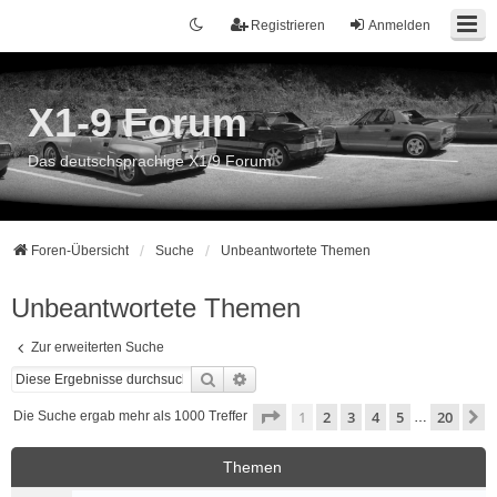
Registrieren
Anmelden
X1-9 Forum
Das deutschsprachige X1/9 Forum
Foren-Übersicht
Suche
Unbeantwortete Themen
Unbeantwortete Themen
Zur erweiterten Suche
Suche
Erweiterte Suche
Seite
1
von
20
1
2
3
4
5
20
N
Die Suche ergab mehr als 1000 Treffer
…
Themen