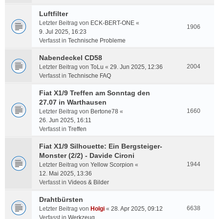
Luftfilter
Letzter Beitrag von
ECK-BERT-ONE
«
1906
9. Jul 2025, 16:23
Verfasst in
Technische Probleme
Nabendeckel CD58
2004
Letzter Beitrag von
ToLu
«
29. Jun 2025, 12:36
Verfasst in
Technische FAQ
Fiat X1/9 Treffen am Sonntag den
27.07 in Warthausen
1660
Letzter Beitrag von
Bertone78
«
26. Jun 2025, 16:11
Verfasst in
Treffen
Fiat X1/9 Silhouette: Ein Bergsteiger-
Monster (2/2) - Davide Cironi
1944
Letzter Beitrag von
Yellow Scorpion
«
12. Mai 2025, 13:36
Verfasst in
Videos & Bilder
Drahtbürsten
6638
Letzter Beitrag von
Holgi
«
28. Apr 2025, 09:12
Verfasst in
Werkzeug