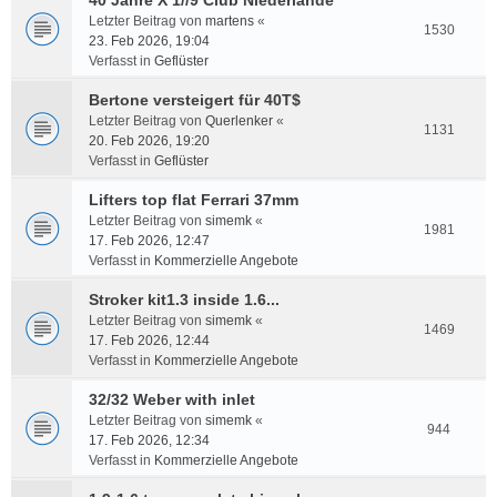
40 Jahre X 1//9 Club Niederlande
Letzter Beitrag von
martens
«
1530
23. Feb 2026, 19:04
Verfasst in
Geflüster
Bertone versteigert für 40T$
Letzter Beitrag von
Querlenker
«
1131
20. Feb 2026, 19:20
Verfasst in
Geflüster
Lifters top flat Ferrari 37mm
Letzter Beitrag von
simemk
«
1981
17. Feb 2026, 12:47
Verfasst in
Kommerzielle Angebote
Stroker kit1.3 inside 1.6...
Letzter Beitrag von
simemk
«
1469
17. Feb 2026, 12:44
Verfasst in
Kommerzielle Angebote
32/32 Weber with inlet
Letzter Beitrag von
simemk
«
944
17. Feb 2026, 12:34
Verfasst in
Kommerzielle Angebote