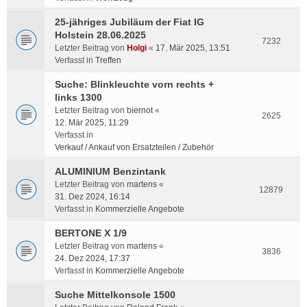
25-jähriges Jubiläum der Fiat IG
Holstein 28.06.2025
7232
Letzter Beitrag von
Holgi
«
17. Mär 2025, 13:51
Verfasst in
Treffen
Suche: Blinkleuchte vorn rechts +
links 1300
Letzter Beitrag von
biernot
«
2625
12. Mär 2025, 11:29
Verfasst in
Verkauf / Ankauf von Ersatzteilen / Zubehör
ALUMINIUM Benzintank
Letzter Beitrag von
martens
«
12879
31. Dez 2024, 16:14
Verfasst in
Kommerzielle Angebote
BERTONE X 1/9
Letzter Beitrag von
martens
«
3836
24. Dez 2024, 17:37
Verfasst in
Kommerzielle Angebote
Suche Mittelkonsole 1500