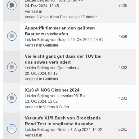
Letzter Beitrag von
Roland Frank
«
3436
24. Dez 2024, 13:45
Verfasst in
Verkauf / Ankauf von Ersatzteilen / Zubehör
Auspuffkrümmer an den geübten
Bastler zu verkaufen
4859
Letzter Beitrag von
Goldi
«
20. Okt 2024, 14:41
Verfasst in
Geflüster
Vielleicht ganz gut dass der TÜV bei
uns sowas verhindert
4302
Letzter Beitrag von
Querlenker
«
20. Okt 2024, 07:13
Verfasst in
Geflüster
X1/9 @ NOS Oktober 2024
Letzter Beitrag von
berserker0815
«
4232
13. Okt 2024, 12:03
Verfasst in
Videos & Bilder
Verkaufe X1/9 Buch von Brooklands
Road Test in englische Ausgabe
6261
Letzter Beitrag von
Goldi
«
3. Aug 2024, 14:02
Verfasst in