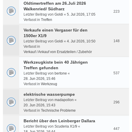
Oldtimertreffen am 26.Juli 2026
Walkenried/ Südharz
223
Letzter Beitrag von
Goldi
«
5. Jul 2026, 17:05
Verfasst in
Treffen
Verkaufe einen Vergaser für den
1500er X1/9
148
Letzter Beitrag von
Goldi
«
4. Jul 2026, 10:50
Verfasst in
Verkauf / Ankauf von Ersatzteilen / Zubehör
Werkzeugkiste bein 40 Jährigen
Treffen gefunden
537
Letzter Beitrag von
bertone
«
28. Jun 2026, 15:46
Verfasst in
Werkzeug
elektrische wasserpumpe
Letzter Beitrag von
madapollon
«
296
20. Jun 2026, 15:43
Verfasst in
Technische Probleme
Bericht über den Leinberger Dallara
Letzter Beitrag von
Scuderia X1/9
«
447
18. Jun 2026, 16:44