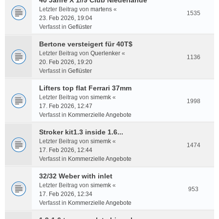
40 Jahre X 1//9 Club Niederlande
Letzter Beitrag von
martens
«
1535
23. Feb 2026, 19:04
Verfasst in
Geflüster
Bertone versteigert für 40T$
Letzter Beitrag von
Querlenker
«
1136
20. Feb 2026, 19:20
Verfasst in
Geflüster
Lifters top flat Ferrari 37mm
Letzter Beitrag von
simemk
«
1998
17. Feb 2026, 12:47
Verfasst in
Kommerzielle Angebote
Stroker kit1.3 inside 1.6...
Letzter Beitrag von
simemk
«
1474
17. Feb 2026, 12:44
Verfasst in
Kommerzielle Angebote
32/32 Weber with inlet
Letzter Beitrag von
simemk
«
953
17. Feb 2026, 12:34
Verfasst in
Kommerzielle Angebote