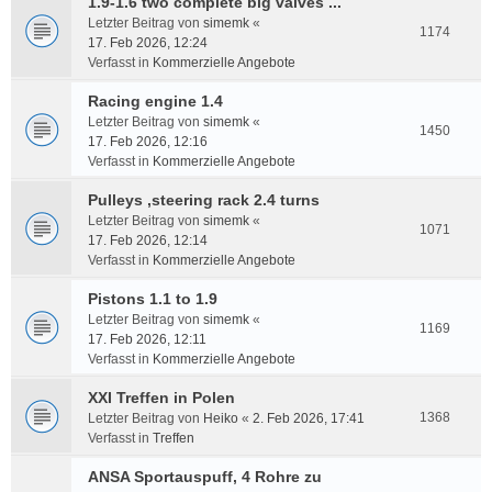
1.9-1.6 two complete big valves ...
Letzter Beitrag von
simemk
«
1174
17. Feb 2026, 12:24
Verfasst in
Kommerzielle Angebote
Racing engine 1.4
Letzter Beitrag von
simemk
«
1450
17. Feb 2026, 12:16
Verfasst in
Kommerzielle Angebote
Pulleys ,steering rack 2.4 turns
Letzter Beitrag von
simemk
«
1071
17. Feb 2026, 12:14
Verfasst in
Kommerzielle Angebote
Pistons 1.1 to 1.9
Letzter Beitrag von
simemk
«
1169
17. Feb 2026, 12:11
Verfasst in
Kommerzielle Angebote
XXI Treffen in Polen
1368
Letzter Beitrag von
Heiko
«
2. Feb 2026, 17:41
Verfasst in
Treffen
ANSA Sportauspuff, 4 Rohre zu