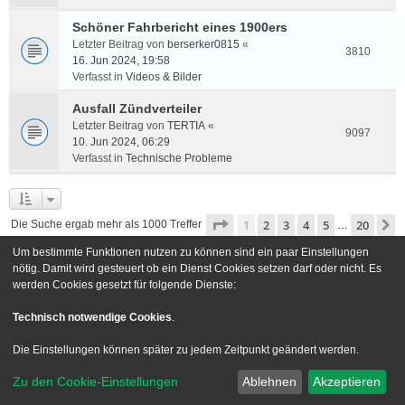
Schöner Fahrbericht eines 1900ers
Letzter Beitrag von
berserker0815
«
3810
16. Jun 2024, 19:58
Verfasst in
Videos & Bilder
Ausfall Zündverteiler
Letzter Beitrag von
TERTIA
«
9097
10. Jun 2024, 06:29
Verfasst in
Technische Probleme
Seite
1
von
20
1
2
3
4
5
20
N
Die Suche ergab mehr als 1000 Treffer
…
Um bestimmte Funktionen nutzen zu können sind ein paar Einstellungen
Gehe zu
nötig. Damit wird gesteuert ob ein Dienst Cookies setzen darf oder nicht. Es
werden Cookies gesetzt für folgende Dienste:
Foren-Übersicht
Kontakt
Technisch notwendige Cookies
.
Powered by
phpBB
® Forum Software © phpBB Limited
Die Einstellungen können später zu jedem Zeitpunkt geändert werden.
Deutsche Übersetzung durch
phpBB.de
Zu den Cookie-Einstellungen
Ablehnen
Akzeptieren
Style we_universal created by
INVENTEA
|
nextgen
Datenschutz
|
Nutzungsbedingungen