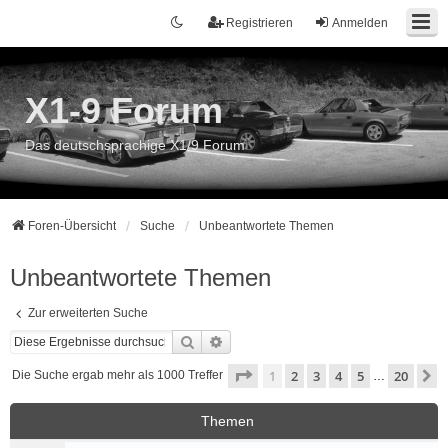
Registrieren
Anmelden
X1-9 Forum
Das deutschsprachige X1/9 Forum
Foren-Übersicht
Suche
Unbeantwortete Themen
Unbeantwortete Themen
Zur erweiterten Suche
Suche
Erweiterte Suche
Seite
1
von
20
1
2
3
4
5
20
N
Die Suche ergab mehr als 1000 Treffer
…
Themen