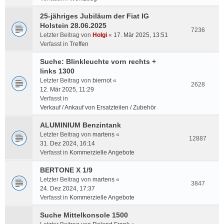
25-jähriges Jubiläum der Fiat IG
Holstein 28.06.2025
7236
Letzter Beitrag von
Holgi
«
17. Mär 2025, 13:51
Verfasst in
Treffen
Suche: Blinkleuchte vorn rechts +
links 1300
Letzter Beitrag von
biernot
«
2628
12. Mär 2025, 11:29
Verfasst in
Verkauf / Ankauf von Ersatzteilen / Zubehör
ALUMINIUM Benzintank
Letzter Beitrag von
martens
«
12887
31. Dez 2024, 16:14
Verfasst in
Kommerzielle Angebote
BERTONE X 1/9
Letzter Beitrag von
martens
«
3847
24. Dez 2024, 17:37
Verfasst in
Kommerzielle Angebote
Suche Mittelkonsole 1500