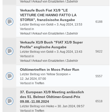
Verkauf / Ankauf von Ersatzteilen / Zubehör
Verkaufe Buch Fiat X1/9 "LE
VETTURE CHE HANNO FATTO LA
STORIA", französische Ausgabe
6188
Letzter Beitrag von
Goldi
«
3. Aug 2024, 13:53
Verfasst in
Verkauf / Ankauf von Ersatzteilen / Zubehör
Verkaufe X1/9 Buch "FIAT X1/9 Super
Profile" englische Ausgabe
5622
Letzter Beitrag von
Goldi
«
3. Aug 2024, 13:43
Verfasst in
Verkauf / Ankauf von Ersatzteilen / Zubehör
Oldtimertreffen in Moos Poker Run
Letzter Beitrag von
Yellow Scorpion
«
5557
12. Jul 2024, 07:00
Verfasst in
Treffen
37. European X1/9 Meeting anlässlich
des 51. Belmot Oldtimer-Grand-Prix
09.08.-11.08.2024
6518
Letzter Beitrag von
Heiko
«
30. Jun 2024, 09:57
Verfasst in
Treffen