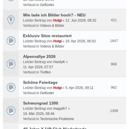
Verfasst in
Geflüster
Wie lade ich Bilder hoch? - NEU
421
Letzter Beitrag von
Holgi
«
12. Jun 2026, 08:32
Verfasst in
Videos & Bilder
Exklusiv Sitze restauriert
1647
Letzter Beitrag von
Holgi
«
18. Apr 2026, 06:02
Verfasst in
Videos & Bilder
Alpenrallye 2026
Letzter Beitrag von
HardyK
«
968
11. Apr 2026, 07:57
Verfasst in
Treffen
Schöne Feiertage
962
Letzter Beitrag von
Holgi
«
5. Apr 2026, 09:11
Verfasst in
Geflüster
Schwungrad 1300
Letzter Beitrag von
magath7
«
1309
18. Mär 2026, 08:46
Verfasst in
Technische Probleme