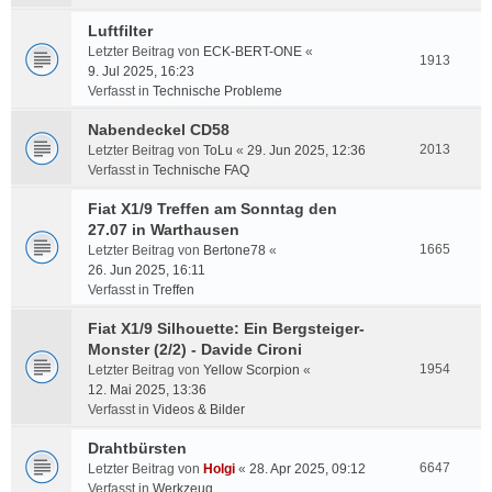
Luftfilter
Letzter Beitrag von
ECK-BERT-ONE
«
1913
9. Jul 2025, 16:23
Verfasst in
Technische Probleme
Nabendeckel CD58
2013
Letzter Beitrag von
ToLu
«
29. Jun 2025, 12:36
Verfasst in
Technische FAQ
Fiat X1/9 Treffen am Sonntag den
27.07 in Warthausen
1665
Letzter Beitrag von
Bertone78
«
26. Jun 2025, 16:11
Verfasst in
Treffen
Fiat X1/9 Silhouette: Ein Bergsteiger-
Monster (2/2) - Davide Cironi
1954
Letzter Beitrag von
Yellow Scorpion
«
12. Mai 2025, 13:36
Verfasst in
Videos & Bilder
Drahtbürsten
6647
Letzter Beitrag von
Holgi
«
28. Apr 2025, 09:12
Verfasst in
Werkzeug