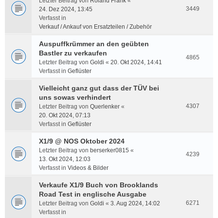
Letzter Beitrag von
Roland Frank
«
3449
24. Dez 2024, 13:45
Verfasst in
Verkauf / Ankauf von Ersatzteilen / Zubehör
Auspuffkrümmer an den geübten
Bastler zu verkaufen
4865
Letzter Beitrag von
Goldi
«
20. Okt 2024, 14:41
Verfasst in
Geflüster
Vielleicht ganz gut dass der TÜV bei
uns sowas verhindert
4307
Letzter Beitrag von
Querlenker
«
20. Okt 2024, 07:13
Verfasst in
Geflüster
X1/9 @ NOS Oktober 2024
Letzter Beitrag von
berserker0815
«
4239
13. Okt 2024, 12:03
Verfasst in
Videos & Bilder
Verkaufe X1/9 Buch von Brooklands
Road Test in englische Ausgabe
6271
Letzter Beitrag von
Goldi
«
3. Aug 2024, 14:02
Verfasst in