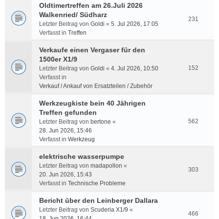
Oldtimertreffen am 26.Juli 2026
Walkenried/ Südharz
231
Letzter Beitrag von
Goldi
«
5. Jul 2026, 17:05
Verfasst in
Treffen
Verkaufe einen Vergaser für den
1500er X1/9
152
Letzter Beitrag von
Goldi
«
4. Jul 2026, 10:50
Verfasst in
Verkauf / Ankauf von Ersatzteilen / Zubehör
Werkzeugkiste bein 40 Jährigen
Treffen gefunden
562
Letzter Beitrag von
bertone
«
28. Jun 2026, 15:46
Verfasst in
Werkzeug
elektrische wasserpumpe
Letzter Beitrag von
madapollon
«
303
20. Jun 2026, 15:43
Verfasst in
Technische Probleme
Bericht über den Leinberger Dallara
Letzter Beitrag von
Scuderia X1/9
«
466
18. Jun 2026, 16:44