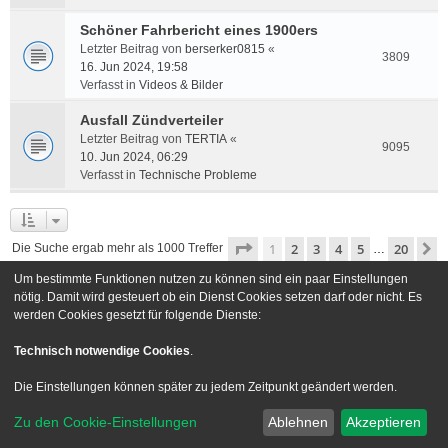
Schöner Fahrbericht eines 1900ers
Letzter Beitrag von
berserker0815
«
3809
16. Jun 2024, 19:58
Verfasst in
Videos & Bilder
Ausfall Zündverteiler
Letzter Beitrag von
TERTIA
«
9095
10. Jun 2024, 06:29
Verfasst in
Technische Probleme
Seite
1
von
20
1
2
3
4
5
20
N
Die Suche ergab mehr als 1000 Treffer
…
Um bestimmte Funktionen nutzen zu können sind ein paar Einstellungen
Gehe zu
nötig. Damit wird gesteuert ob ein Dienst Cookies setzen darf oder nicht. Es
werden Cookies gesetzt für folgende Dienste:
Foren-Übersicht
Kontakt
Technisch notwendige Cookies
.
Powered by
phpBB
® Forum Software © phpBB Limited
Die Einstellungen können später zu jedem Zeitpunkt geändert werden.
Deutsche Übersetzung durch
phpBB.de
Zu den Cookie-Einstellungen
Ablehnen
Akzeptieren
Style we_universal created by
INVENTEA
|
nextgen
Datenschutz
|
Nutzungsbedingungen