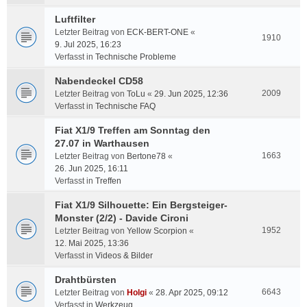
Luftfilter
Letzter Beitrag von
ECK-BERT-ONE
«
1910
9. Jul 2025, 16:23
Verfasst in
Technische Probleme
Nabendeckel CD58
2009
Letzter Beitrag von
ToLu
«
29. Jun 2025, 12:36
Verfasst in
Technische FAQ
Fiat X1/9 Treffen am Sonntag den
27.07 in Warthausen
1663
Letzter Beitrag von
Bertone78
«
26. Jun 2025, 16:11
Verfasst in
Treffen
Fiat X1/9 Silhouette: Ein Bergsteiger-
Monster (2/2) - Davide Cironi
1952
Letzter Beitrag von
Yellow Scorpion
«
12. Mai 2025, 13:36
Verfasst in
Videos & Bilder
Drahtbürsten
6643
Letzter Beitrag von
Holgi
«
28. Apr 2025, 09:12
Verfasst in
Werkzeug