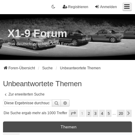
Registrieren
Anmelden
X1-9 Forum
Das deutschsprachige X1/9 Forum
Foren-Übersicht
Suche
Unbeantwortete Themen
Unbeantwortete Themen
Zur erweiterten Suche
Suche
Erweiterte Suche
Seite
1
von
20
1
2
3
4
5
20
N
Die Suche ergab mehr als 1000 Treffer
…
Themen