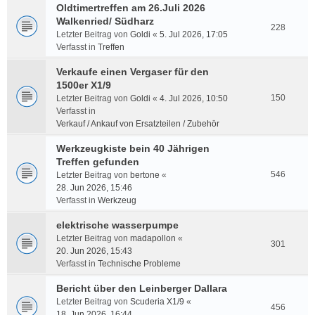
Oldtimertreffen am 26.Juli 2026
Walkenried/ Südharz
228
Letzter Beitrag von
Goldi
«
5. Jul 2026, 17:05
Verfasst in
Treffen
Verkaufe einen Vergaser für den
1500er X1/9
150
Letzter Beitrag von
Goldi
«
4. Jul 2026, 10:50
Verfasst in
Verkauf / Ankauf von Ersatzteilen / Zubehör
Werkzeugkiste bein 40 Jährigen
Treffen gefunden
546
Letzter Beitrag von
bertone
«
28. Jun 2026, 15:46
Verfasst in
Werkzeug
elektrische wasserpumpe
Letzter Beitrag von
madapollon
«
301
20. Jun 2026, 15:43
Verfasst in
Technische Probleme
Bericht über den Leinberger Dallara
Letzter Beitrag von
Scuderia X1/9
«
456
18. Jun 2026, 16:44