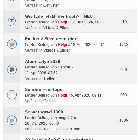
Verfasst in
Geflüster
Wie lade ich Bilder hoch? - NEU
419
Letzter Beitrag von
Holgi
«
12. Jun 2026, 08:32
Verfasst in
Videos & Bilder
Exklusiv Sitze restauriert
1645
Letzter Beitrag von
Holgi
«
18. Apr 2026, 06:02
Verfasst in
Videos & Bilder
Alpenrallye 2026
Letzter Beitrag von
HardyK
«
966
11. Apr 2026, 07:57
Verfasst in
Treffen
Schöne Feiertage
960
Letzter Beitrag von
Holgi
«
5. Apr 2026, 09:11
Verfasst in
Geflüster
Schwungrad 1300
Letzter Beitrag von
magath7
«
1306
18. Mär 2026, 08:46
Verfasst in
Technische Probleme