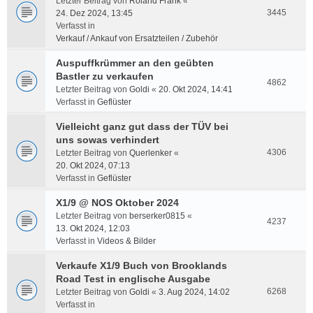
Letzter Beitrag von
Roland Frank
«
3445
24. Dez 2024, 13:45
Verfasst in
Verkauf / Ankauf von Ersatzteilen / Zubehör
Auspuffkrümmer an den geübten
Bastler zu verkaufen
4862
Letzter Beitrag von
Goldi
«
20. Okt 2024, 14:41
Verfasst in
Geflüster
Vielleicht ganz gut dass der TÜV bei
uns sowas verhindert
4306
Letzter Beitrag von
Querlenker
«
20. Okt 2024, 07:13
Verfasst in
Geflüster
X1/9 @ NOS Oktober 2024
Letzter Beitrag von
berserker0815
«
4237
13. Okt 2024, 12:03
Verfasst in
Videos & Bilder
Verkaufe X1/9 Buch von Brooklands
Road Test in englische Ausgabe
6268
Letzter Beitrag von
Goldi
«
3. Aug 2024, 14:02
Verfasst in