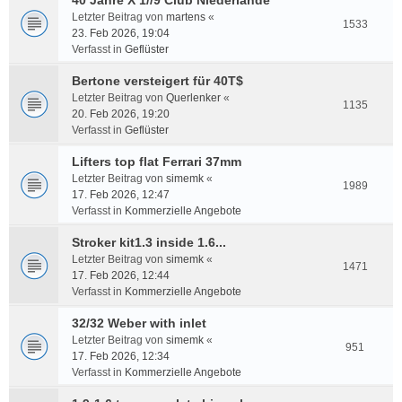
40 Jahre X 1//9 Club Niederlande
Letzter Beitrag von
martens
«
1533
23. Feb 2026, 19:04
Verfasst in
Geflüster
Bertone versteigert für 40T$
Letzter Beitrag von
Querlenker
«
1135
20. Feb 2026, 19:20
Verfasst in
Geflüster
Lifters top flat Ferrari 37mm
Letzter Beitrag von
simemk
«
1989
17. Feb 2026, 12:47
Verfasst in
Kommerzielle Angebote
Stroker kit1.3 inside 1.6...
Letzter Beitrag von
simemk
«
1471
17. Feb 2026, 12:44
Verfasst in
Kommerzielle Angebote
32/32 Weber with inlet
Letzter Beitrag von
simemk
«
951
17. Feb 2026, 12:34
Verfasst in
Kommerzielle Angebote