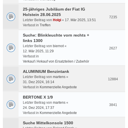
25-jähriges Jubiläum der Fiat IG
Holstein 28.06.2025
7235
Letzter Beitrag von
Holgi
«
17. Mär 2025, 13:51
Verfasst in
Treffen
Suche: Blinkleuchte vorn rechts +
links 1300
Letzter Beitrag von
biernot
«
2627
12. Mär 2025, 11:29
Verfasst in
Verkauf / Ankauf von Ersatzteilen / Zubehör
ALUMINIUM Benzintank
Letzter Beitrag von
martens
«
12884
31. Dez 2024, 16:14
Verfasst in
Kommerzielle Angebote
BERTONE X 1/9
Letzter Beitrag von
martens
«
3841
24. Dez 2024, 17:37
Verfasst in
Kommerzielle Angebote
Suche Mittelkonsole 1500