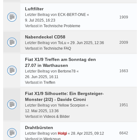
Luftfilter
Letzter Beitrag von
ECK-BERT-ONE
«
1909
9. Jul 2025, 16:23
Verfasst in
Technische Probleme
Nabendeckel CD58
2009
Letzter Beitrag von
ToLu
«
29. Jun 2025, 12:36
Verfasst in
Technische FAQ
Fiat X1/9 Treffen am Sonntag den
27.07 in Warthausen
1663
Letzter Beitrag von
Bertone78
«
26. Jun 2025, 16:11
Verfasst in
Treffen
Fiat X1/9 Silhouette: Ein Bergsteiger-
Monster (2/2) - Davide Cironi
1951
Letzter Beitrag von
Yellow Scorpion
«
12. Mai 2025, 13:36
Verfasst in
Videos & Bilder
Drahtbürsten
6642
Letzter Beitrag von
Holgi
«
28. Apr 2025, 09:12
Verfasst in
Werkzeug