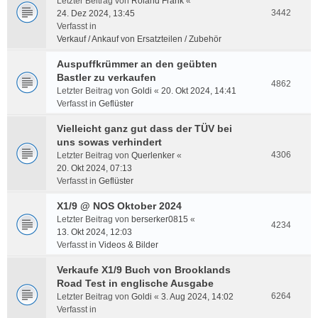
Letzter Beitrag von
Roland Frank
«
3442
24. Dez 2024, 13:45
Verfasst in
Verkauf / Ankauf von Ersatzteilen / Zubehör
Auspuffkrümmer an den geübten
Bastler zu verkaufen
4862
Letzter Beitrag von
Goldi
«
20. Okt 2024, 14:41
Verfasst in
Geflüster
Vielleicht ganz gut dass der TÜV bei
uns sowas verhindert
4306
Letzter Beitrag von
Querlenker
«
20. Okt 2024, 07:13
Verfasst in
Geflüster
X1/9 @ NOS Oktober 2024
Letzter Beitrag von
berserker0815
«
4234
13. Okt 2024, 12:03
Verfasst in
Videos & Bilder
Verkaufe X1/9 Buch von Brooklands
Road Test in englische Ausgabe
6264
Letzter Beitrag von
Goldi
«
3. Aug 2024, 14:02
Verfasst in