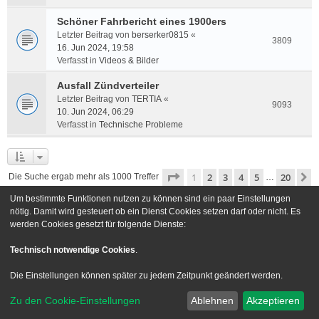
Schöner Fahrbericht eines 1900ers
Letzter Beitrag von
berserker0815
«
3809
16. Jun 2024, 19:58
Verfasst in
Videos & Bilder
Ausfall Zündverteiler
Letzter Beitrag von
TERTIA
«
9093
10. Jun 2024, 06:29
Verfasst in
Technische Probleme
Seite
1
von
20
1
2
3
4
5
20
N
Die Suche ergab mehr als 1000 Treffer
…
Um bestimmte Funktionen nutzen zu können sind ein paar Einstellungen
Gehe zu
nötig. Damit wird gesteuert ob ein Dienst Cookies setzen darf oder nicht. Es
werden Cookies gesetzt für folgende Dienste:
Foren-Übersicht
Kontakt
Technisch notwendige Cookies
.
Powered by
phpBB
® Forum Software © phpBB Limited
Die Einstellungen können später zu jedem Zeitpunkt geändert werden.
Deutsche Übersetzung durch
phpBB.de
Zu den Cookie-Einstellungen
Ablehnen
Akzeptieren
Style we_universal created by
INVENTEA
|
nextgen
Datenschutz
|
Nutzungsbedingungen