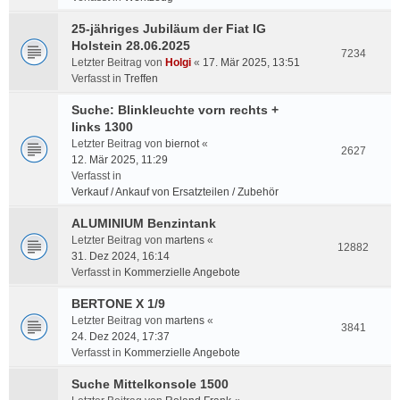
25-jähriges Jubiläum der Fiat IG
Holstein 28.06.2025
7234
Letzter Beitrag von
Holgi
«
17. Mär 2025, 13:51
Verfasst in
Treffen
Suche: Blinkleuchte vorn rechts +
links 1300
Letzter Beitrag von
biernot
«
2627
12. Mär 2025, 11:29
Verfasst in
Verkauf / Ankauf von Ersatzteilen / Zubehör
ALUMINIUM Benzintank
Letzter Beitrag von
martens
«
12882
31. Dez 2024, 16:14
Verfasst in
Kommerzielle Angebote
BERTONE X 1/9
Letzter Beitrag von
martens
«
3841
24. Dez 2024, 17:37
Verfasst in
Kommerzielle Angebote
Suche Mittelkonsole 1500