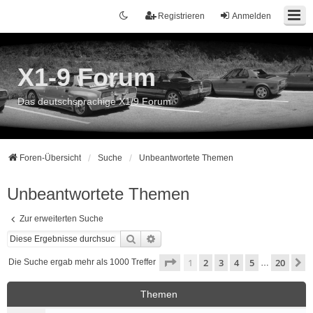
Registrieren
Anmelden
X1-9 Forum
Das deutschsprachige X1/9 Forum
Foren-Übersicht
Suche
Unbeantwortete Themen
Unbeantwortete Themen
Zur erweiterten Suche
Suche
Erweiterte Suche
Seite
1
von
20
1
2
3
4
5
20
N
Die Suche ergab mehr als 1000 Treffer
…
Themen