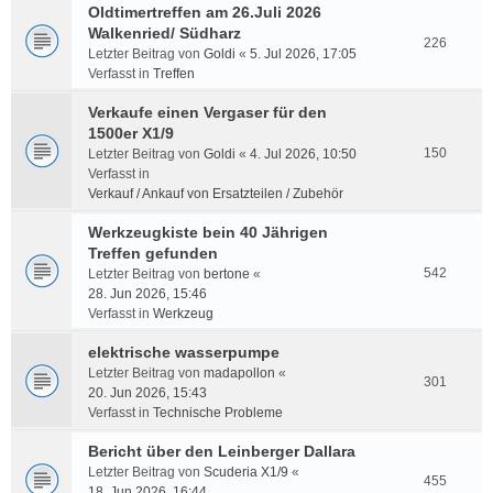
Oldtimertreffen am 26.Juli 2026
Walkenried/ Südharz
226
Letzter Beitrag von
Goldi
«
5. Jul 2026, 17:05
Verfasst in
Treffen
Verkaufe einen Vergaser für den
1500er X1/9
150
Letzter Beitrag von
Goldi
«
4. Jul 2026, 10:50
Verfasst in
Verkauf / Ankauf von Ersatzteilen / Zubehör
Werkzeugkiste bein 40 Jährigen
Treffen gefunden
542
Letzter Beitrag von
bertone
«
28. Jun 2026, 15:46
Verfasst in
Werkzeug
elektrische wasserpumpe
Letzter Beitrag von
madapollon
«
301
20. Jun 2026, 15:43
Verfasst in
Technische Probleme
Bericht über den Leinberger Dallara
Letzter Beitrag von
Scuderia X1/9
«
455
18. Jun 2026, 16:44