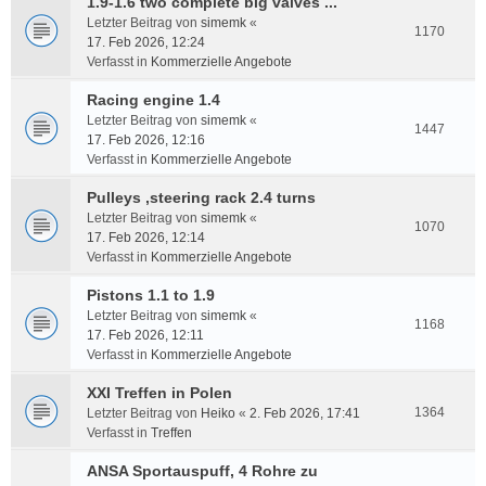
1.9-1.6 two complete big valves ...
Letzter Beitrag von
simemk
«
1170
17. Feb 2026, 12:24
Verfasst in
Kommerzielle Angebote
Racing engine 1.4
Letzter Beitrag von
simemk
«
1447
17. Feb 2026, 12:16
Verfasst in
Kommerzielle Angebote
Pulleys ,steering rack 2.4 turns
Letzter Beitrag von
simemk
«
1070
17. Feb 2026, 12:14
Verfasst in
Kommerzielle Angebote
Pistons 1.1 to 1.9
Letzter Beitrag von
simemk
«
1168
17. Feb 2026, 12:11
Verfasst in
Kommerzielle Angebote
XXI Treffen in Polen
1364
Letzter Beitrag von
Heiko
«
2. Feb 2026, 17:41
Verfasst in
Treffen
ANSA Sportauspuff, 4 Rohre zu