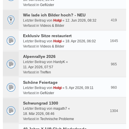
Verfasst in
Geflüster
Wie lade ich Bilder hoch? - NEU
419
Letzter Beitrag von
Holgi
«
12. Jun 2026, 08:32
Verfasst in
Videos & Bilder
Exklusiv Sitze restauriert
1645
Letzter Beitrag von
Holgi
«
18. Apr 2026, 06:02
Verfasst in
Videos & Bilder
Alpenrallye 2026
Letzter Beitrag von
HardyK
«
965
11. Apr 2026, 07:57
Verfasst in
Treffen
Schöne Feiertage
960
Letzter Beitrag von
Holgi
«
5. Apr 2026, 09:11
Verfasst in
Geflüster
Schwungrad 1300
Letzter Beitrag von
magath7
«
1304
18. Mär 2026, 08:46
Verfasst in
Technische Probleme