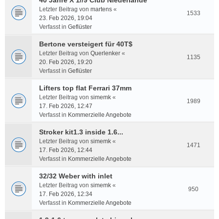
40 Jahre X 1//9 Club Niederlande
Letzter Beitrag von
martens
«
1533
23. Feb 2026, 19:04
Verfasst in
Geflüster
Bertone versteigert für 40T$
Letzter Beitrag von
Querlenker
«
1135
20. Feb 2026, 19:20
Verfasst in
Geflüster
Lifters top flat Ferrari 37mm
Letzter Beitrag von
simemk
«
1989
17. Feb 2026, 12:47
Verfasst in
Kommerzielle Angebote
Stroker kit1.3 inside 1.6...
Letzter Beitrag von
simemk
«
1471
17. Feb 2026, 12:44
Verfasst in
Kommerzielle Angebote
32/32 Weber with inlet
Letzter Beitrag von
simemk
«
950
17. Feb 2026, 12:34
Verfasst in
Kommerzielle Angebote