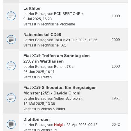
Luftfilter
Letzter Beitrag von
ECK-BERT-ONE
«
1909
9. Jul 2025, 16:23
Verfasst in
Technische Probleme
Nabendeckel CD58
2009
Letzter Beitrag von
ToLu
«
29. Jun 2025, 12:36
Verfasst in
Technische FAQ
Fiat X1/9 Treffen am Sonntag den
27.07 in Warthausen
1663
Letzter Beitrag von
Bertone78
«
26. Jun 2025, 16:11
Verfasst in
Treffen
Fiat X1/9 Silhouette: Ein Bergsteiger-
Monster (2/2) - Davide Cironi
1951
Letzter Beitrag von
Yellow Scorpion
«
12. Mai 2025, 13:36
Verfasst in
Videos & Bilder
Drahtbürsten
6642
Letzter Beitrag von
Holgi
«
28. Apr 2025, 09:12
Verfasst in
Werkzeug