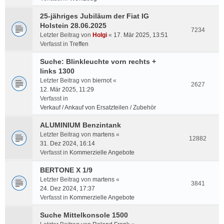
25-jähriges Jubiläum der Fiat IG
Holstein 28.06.2025
7234
Letzter Beitrag von
Holgi
«
17. Mär 2025, 13:51
Verfasst in
Treffen
Suche: Blinkleuchte vorn rechts +
links 1300
Letzter Beitrag von
biernot
«
2627
12. Mär 2025, 11:29
Verfasst in
Verkauf / Ankauf von Ersatzteilen / Zubehör
ALUMINIUM Benzintank
Letzter Beitrag von
martens
«
12882
31. Dez 2024, 16:14
Verfasst in
Kommerzielle Angebote
BERTONE X 1/9
Letzter Beitrag von
martens
«
3841
24. Dez 2024, 17:37
Verfasst in
Kommerzielle Angebote
Suche Mittelkonsole 1500