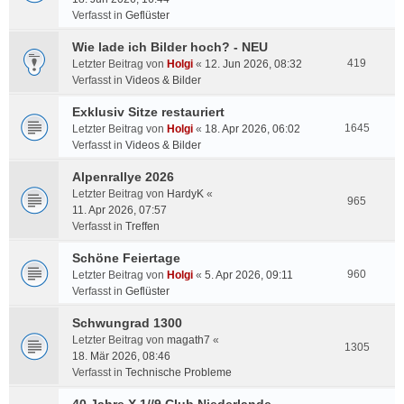
Verfasst in
Geflüster
Wie lade ich Bilder hoch? - NEU
419
Letzter Beitrag von
Holgi
«
12. Jun 2026, 08:32
Verfasst in
Videos & Bilder
Exklusiv Sitze restauriert
1645
Letzter Beitrag von
Holgi
«
18. Apr 2026, 06:02
Verfasst in
Videos & Bilder
Alpenrallye 2026
Letzter Beitrag von
HardyK
«
965
11. Apr 2026, 07:57
Verfasst in
Treffen
Schöne Feiertage
960
Letzter Beitrag von
Holgi
«
5. Apr 2026, 09:11
Verfasst in
Geflüster
Schwungrad 1300
Letzter Beitrag von
magath7
«
1305
18. Mär 2026, 08:46
Verfasst in
Technische Probleme