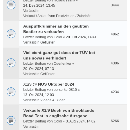
Letzter Beitrag von
Roland Frank
«
3444
24. Dez 2024, 13:45
Verfasst in
Verkauf / Ankauf von Ersatzteilen / Zubehör
Auspuffkrümmer an den geübten
Bastler zu verkaufen
4862
Letzter Beitrag von
Goldi
«
20. Okt 2024, 14:41
Verfasst in
Geflüster
Vielleicht ganz gut dass der TÜV bei
uns sowas verhindert
4306
Letzter Beitrag von
Querlenker
«
20. Okt 2024, 07:13
Verfasst in
Geflüster
X1/9 @ NOS Oktober 2024
Letzter Beitrag von
berserker0815
«
4234
13. Okt 2024, 12:03
Verfasst in
Videos & Bilder
Verkaufe X1/9 Buch von Brooklands
Road Test in englische Ausgabe
6266
Letzter Beitrag von
Goldi
«
3. Aug 2024, 14:02
Verfasst in