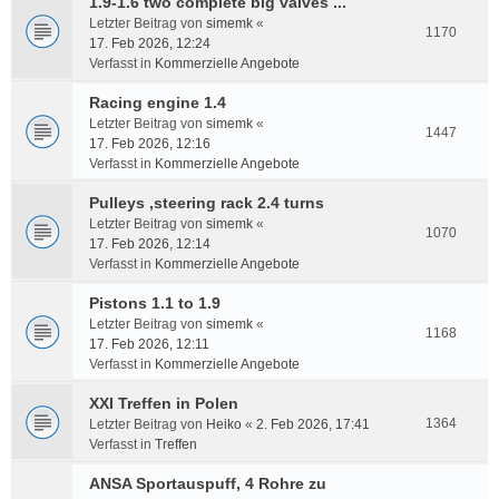
1.9-1.6 two complete big valves ...
Letzter Beitrag von
simemk
«
1170
17. Feb 2026, 12:24
Verfasst in
Kommerzielle Angebote
Racing engine 1.4
Letzter Beitrag von
simemk
«
1447
17. Feb 2026, 12:16
Verfasst in
Kommerzielle Angebote
Pulleys ,steering rack 2.4 turns
Letzter Beitrag von
simemk
«
1070
17. Feb 2026, 12:14
Verfasst in
Kommerzielle Angebote
Pistons 1.1 to 1.9
Letzter Beitrag von
simemk
«
1168
17. Feb 2026, 12:11
Verfasst in
Kommerzielle Angebote
XXI Treffen in Polen
1364
Letzter Beitrag von
Heiko
«
2. Feb 2026, 17:41
Verfasst in
Treffen
ANSA Sportauspuff, 4 Rohre zu