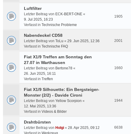
Luftfilter
Letzter Beitrag von
ECK-BERT-ONE
«
1905
9. Jul 2025, 16:23
Verfasst in
Technische Probleme
Nabendeckel CD58
2001
Letzter Beitrag von
ToLu
«
29. Jun 2025, 12:36
Verfasst in
Technische FAQ
Fiat X1/9 Treffen am Sonntag den
27.07 in Warthausen
1660
Letzter Beitrag von
Bertone78
«
26. Jun 2025, 16:11
Verfasst in
Treffen
Fiat X1/9 Silhouette: Ein Bergsteiger-
Monster (2/2) - Davide Cironi
1944
Letzter Beitrag von
Yellow Scorpion
«
12. Mai 2025, 13:36
Verfasst in
Videos & Bilder
Drahtbürsten
6638
Letzter Beitrag von
Holgi
«
28. Apr 2025, 09:12
Verfasst in
Werkzeug