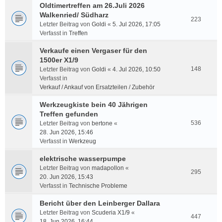
Oldtimertreffen am 26.Juli 2026
Walkenried/ Südharz
223
Letzter Beitrag von
Goldi
«
5. Jul 2026, 17:05
Verfasst in
Treffen
Verkaufe einen Vergaser für den
1500er X1/9
148
Letzter Beitrag von
Goldi
«
4. Jul 2026, 10:50
Verfasst in
Verkauf / Ankauf von Ersatzteilen / Zubehör
Werkzeugkiste bein 40 Jährigen
Treffen gefunden
536
Letzter Beitrag von
bertone
«
28. Jun 2026, 15:46
Verfasst in
Werkzeug
elektrische wasserpumpe
Letzter Beitrag von
madapollon
«
295
20. Jun 2026, 15:43
Verfasst in
Technische Probleme
Bericht über den Leinberger Dallara
Letzter Beitrag von
Scuderia X1/9
«
447
18. Jun 2026, 16:44