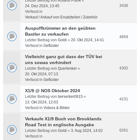
Letzter Beitrag von
Roland Frank
«
3436
24. Dez 2024, 13:45
Verfasst in
Verkauf / Ankauf von Ersatzteilen / Zubehör
Auspuffkrümmer an den geübten
Bastler zu verkaufen
4859
Letzter Beitrag von
Goldi
«
20. Okt 2024, 14:41
Verfasst in
Geflüster
Vielleicht ganz gut dass der TÜV bei
uns sowas verhindert
4302
Letzter Beitrag von
Querlenker
«
20. Okt 2024, 07:13
Verfasst in
Geflüster
X1/9 @ NOS Oktober 2024
Letzter Beitrag von
berserker0815
«
4231
13. Okt 2024, 12:03
Verfasst in
Videos & Bilder
Verkaufe X1/9 Buch von Brooklands
Road Test in englische Ausgabe
6261
Letzter Beitrag von
Goldi
«
3. Aug 2024, 14:02
Verfasst in