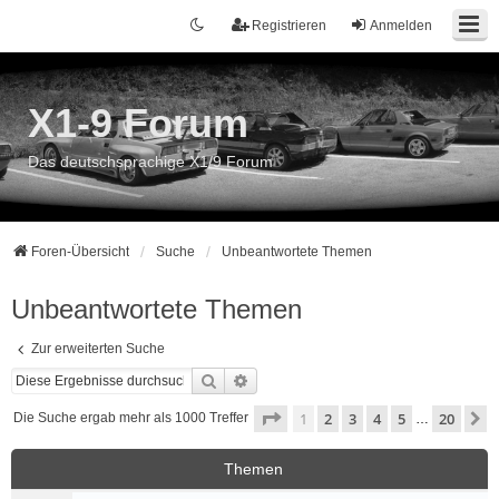
Registrieren
Anmelden
X1-9 Forum
Das deutschsprachige X1/9 Forum
Foren-Übersicht
Suche
Unbeantwortete Themen
Unbeantwortete Themen
Zur erweiterten Suche
Suche
Erweiterte Suche
Seite
1
von
20
1
2
3
4
5
20
N
Die Suche ergab mehr als 1000 Treffer
…
Themen