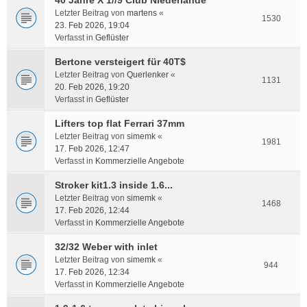
40 Jahre X 1//9 Club Niederlande
Letzter Beitrag von
martens
«
1530
23. Feb 2026, 19:04
Verfasst in
Geflüster
Bertone versteigert für 40T$
Letzter Beitrag von
Querlenker
«
1131
20. Feb 2026, 19:20
Verfasst in
Geflüster
Lifters top flat Ferrari 37mm
Letzter Beitrag von
simemk
«
1981
17. Feb 2026, 12:47
Verfasst in
Kommerzielle Angebote
Stroker kit1.3 inside 1.6...
Letzter Beitrag von
simemk
«
1468
17. Feb 2026, 12:44
Verfasst in
Kommerzielle Angebote
32/32 Weber with inlet
Letzter Beitrag von
simemk
«
944
17. Feb 2026, 12:34
Verfasst in
Kommerzielle Angebote