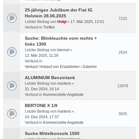
25-jähriges Jubiläum der Fiat IG
Holstein 28.06.2025
7232
Letzter Beitrag von
Holgi
«
17. Mär 2025, 13:51
Verfasst in
Treffen
Suche: Blinkleuchte vorn rechts +
links 1300
Letzter Beitrag von
biernot
«
2624
12. Mär 2025, 11:29
Verfasst in
Verkauf / Ankauf von Ersatzteilen / Zubehör
ALUMINIUM Benzintank
Letzter Beitrag von
martens
«
12878
31. Dez 2024, 16:14
Verfasst in
Kommerzielle Angebote
BERTONE X 1/9
Letzter Beitrag von
martens
«
3835
24. Dez 2024, 17:37
Verfasst in
Kommerzielle Angebote
Suche Mittelkonsole 1500