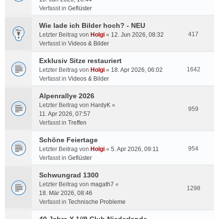
Verfasst in
Geflüster
Wie lade ich Bilder hoch? - NEU
417
Letzter Beitrag von
Holgi
«
12. Jun 2026, 08:32
Verfasst in
Videos & Bilder
Exklusiv Sitze restauriert
1642
Letzter Beitrag von
Holgi
«
18. Apr 2026, 06:02
Verfasst in
Videos & Bilder
Alpenrallye 2026
Letzter Beitrag von
HardyK
«
959
11. Apr 2026, 07:57
Verfasst in
Treffen
Schöne Feiertage
954
Letzter Beitrag von
Holgi
«
5. Apr 2026, 09:11
Verfasst in
Geflüster
Schwungrad 1300
Letzter Beitrag von
magath7
«
1298
18. Mär 2026, 08:46
Verfasst in
Technische Probleme