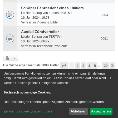
Schöner Fahrbericht eines 1900ers
Letzter Beitrag von
berserker0815
«
3804
16. Jun 2024, 19:58
Verfasst in
Videos & Bilder
Ausfall Zündverteiler
Letzter Beitrag von
TERTIA
«
9091
10. Jun 2024, 06:29
Verfasst in
Technische Probleme
Seite
1
von
20
1
2
3
4
5
20
N
Die Suche ergab mehr als 1000 Treffer
…
Um bestimmte Funktionen nutzen zu können sind ein paar Einstellungen
Gehe zu
nötig. Damit wird gesteuert ob ein Dienst Cookies setzen darf oder nicht. Es
werden Cookies gesetzt für folgende Dienste:
Foren-Übersicht
Kontakt
Technisch notwendige Cookies
.
Powered by
phpBB
® Forum Software © phpBB Limited
Die Einstellungen können später zu jedem Zeitpunkt geändert werden.
Deutsche Übersetzung durch
phpBB.de
Zu den Cookie-Einstellungen
Ablehnen
Akzeptieren
Style we_universal created by
INVENTEA
|
nextgen
Datenschutz
|
Nutzungsbedingungen