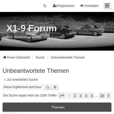
Registrieren
Anmelden
X1-9 Forum
Das deutschsprachige X1/9 Forum
Foren-Übersicht
Suche
Unbeantwortete Themen
Unbeantwortete Themen
Zur erweiterten Suche
Suche
Erweiterte Suche
Seite
1
von
20
1
2
3
4
5
20
N
Die Suche ergab mehr als 1000 Treffer
…
Themen