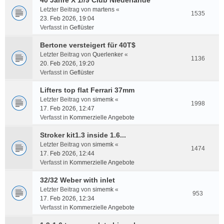
40 Jahre X 1//9 Club Niederlande
Letzter Beitrag von
martens
«
1535
23. Feb 2026, 19:04
Verfasst in
Geflüster
Bertone versteigert für 40T$
Letzter Beitrag von
Querlenker
«
1136
20. Feb 2026, 19:20
Verfasst in
Geflüster
Lifters top flat Ferrari 37mm
Letzter Beitrag von
simemk
«
1998
17. Feb 2026, 12:47
Verfasst in
Kommerzielle Angebote
Stroker kit1.3 inside 1.6...
Letzter Beitrag von
simemk
«
1474
17. Feb 2026, 12:44
Verfasst in
Kommerzielle Angebote
32/32 Weber with inlet
Letzter Beitrag von
simemk
«
953
17. Feb 2026, 12:34
Verfasst in
Kommerzielle Angebote