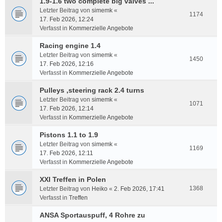
1.9-1.6 two complete big valves ...
Letzter Beitrag von
simemk
«
1174
17. Feb 2026, 12:24
Verfasst in
Kommerzielle Angebote
Racing engine 1.4
Letzter Beitrag von
simemk
«
1450
17. Feb 2026, 12:16
Verfasst in
Kommerzielle Angebote
Pulleys ,steering rack 2.4 turns
Letzter Beitrag von
simemk
«
1071
17. Feb 2026, 12:14
Verfasst in
Kommerzielle Angebote
Pistons 1.1 to 1.9
Letzter Beitrag von
simemk
«
1169
17. Feb 2026, 12:11
Verfasst in
Kommerzielle Angebote
XXI Treffen in Polen
1368
Letzter Beitrag von
Heiko
«
2. Feb 2026, 17:41
Verfasst in
Treffen
ANSA Sportauspuff, 4 Rohre zu