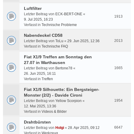
Luftfilter
Letzter Beitrag von
ECK-BERT-ONE
«
1913
9. Jul 2025, 16:23
Verfasst in
Technische Probleme
Nabendeckel CD58
2013
Letzter Beitrag von
ToLu
«
29. Jun 2025, 12:36
Verfasst in
Technische FAQ
Fiat X1/9 Treffen am Sonntag den
27.07 in Warthausen
1665
Letzter Beitrag von
Bertone78
«
26. Jun 2025, 16:11
Verfasst in
Treffen
Fiat X1/9 Silhouette: Ein Bergsteiger-
Monster (2/2) - Davide Cironi
1954
Letzter Beitrag von
Yellow Scorpion
«
12. Mai 2025, 13:36
Verfasst in
Videos & Bilder
Drahtbürsten
6647
Letzter Beitrag von
Holgi
«
28. Apr 2025, 09:12
Verfasst in
Werkzeug