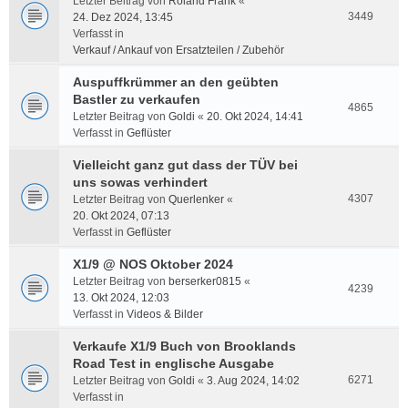
Letzter Beitrag von
Roland Frank
«
3449
24. Dez 2024, 13:45
Verfasst in
Verkauf / Ankauf von Ersatzteilen / Zubehör
Auspuffkrümmer an den geübten
Bastler zu verkaufen
4865
Letzter Beitrag von
Goldi
«
20. Okt 2024, 14:41
Verfasst in
Geflüster
Vielleicht ganz gut dass der TÜV bei
uns sowas verhindert
4307
Letzter Beitrag von
Querlenker
«
20. Okt 2024, 07:13
Verfasst in
Geflüster
X1/9 @ NOS Oktober 2024
Letzter Beitrag von
berserker0815
«
4239
13. Okt 2024, 12:03
Verfasst in
Videos & Bilder
Verkaufe X1/9 Buch von Brooklands
Road Test in englische Ausgabe
6271
Letzter Beitrag von
Goldi
«
3. Aug 2024, 14:02
Verfasst in