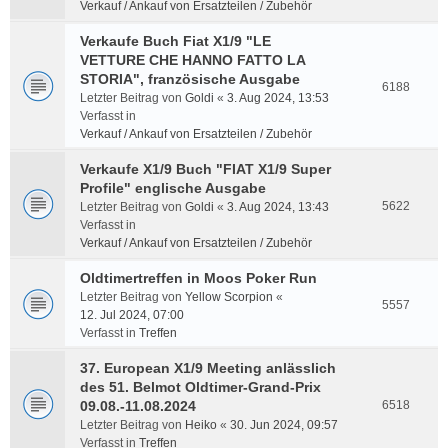
Verkauf / Ankauf von Ersatzteilen / Zubehör
Verkaufe Buch Fiat X1/9 "LE
VETTURE CHE HANNO FATTO LA
STORIA", französische Ausgabe
6188
Letzter Beitrag von
Goldi
«
3. Aug 2024, 13:53
Verfasst in
Verkauf / Ankauf von Ersatzteilen / Zubehör
Verkaufe X1/9 Buch "FIAT X1/9 Super
Profile" englische Ausgabe
5622
Letzter Beitrag von
Goldi
«
3. Aug 2024, 13:43
Verfasst in
Verkauf / Ankauf von Ersatzteilen / Zubehör
Oldtimertreffen in Moos Poker Run
Letzter Beitrag von
Yellow Scorpion
«
5557
12. Jul 2024, 07:00
Verfasst in
Treffen
37. European X1/9 Meeting anlässlich
des 51. Belmot Oldtimer-Grand-Prix
09.08.-11.08.2024
6518
Letzter Beitrag von
Heiko
«
30. Jun 2024, 09:57
Verfasst in
Treffen