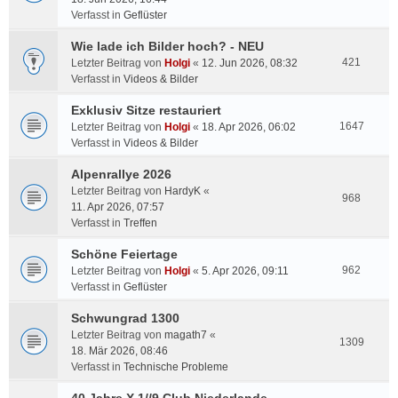
Verfasst in
Geflüster
Wie lade ich Bilder hoch? - NEU
421
Letzter Beitrag von
Holgi
«
12. Jun 2026, 08:32
Verfasst in
Videos & Bilder
Exklusiv Sitze restauriert
1647
Letzter Beitrag von
Holgi
«
18. Apr 2026, 06:02
Verfasst in
Videos & Bilder
Alpenrallye 2026
Letzter Beitrag von
HardyK
«
968
11. Apr 2026, 07:57
Verfasst in
Treffen
Schöne Feiertage
962
Letzter Beitrag von
Holgi
«
5. Apr 2026, 09:11
Verfasst in
Geflüster
Schwungrad 1300
Letzter Beitrag von
magath7
«
1309
18. Mär 2026, 08:46
Verfasst in
Technische Probleme