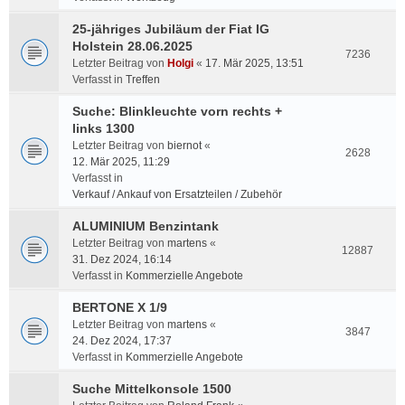
25-jähriges Jubiläum der Fiat IG
Holstein 28.06.2025
7236
Letzter Beitrag von
Holgi
«
17. Mär 2025, 13:51
Verfasst in
Treffen
Suche: Blinkleuchte vorn rechts +
links 1300
Letzter Beitrag von
biernot
«
2628
12. Mär 2025, 11:29
Verfasst in
Verkauf / Ankauf von Ersatzteilen / Zubehör
ALUMINIUM Benzintank
Letzter Beitrag von
martens
«
12887
31. Dez 2024, 16:14
Verfasst in
Kommerzielle Angebote
BERTONE X 1/9
Letzter Beitrag von
martens
«
3847
24. Dez 2024, 17:37
Verfasst in
Kommerzielle Angebote
Suche Mittelkonsole 1500