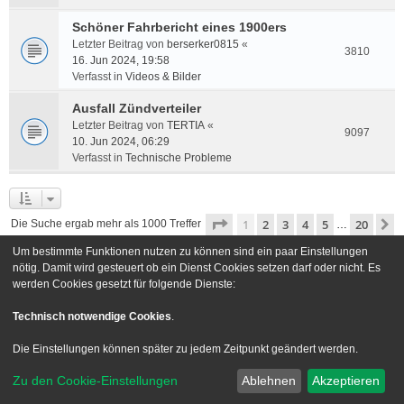
Schöner Fahrbericht eines 1900ers
Letzter Beitrag von
berserker0815
«
3810
16. Jun 2024, 19:58
Verfasst in
Videos & Bilder
Ausfall Zündverteiler
Letzter Beitrag von
TERTIA
«
9097
10. Jun 2024, 06:29
Verfasst in
Technische Probleme
Seite
1
von
20
1
2
3
4
5
20
N
Die Suche ergab mehr als 1000 Treffer
…
Um bestimmte Funktionen nutzen zu können sind ein paar Einstellungen
Gehe zu
nötig. Damit wird gesteuert ob ein Dienst Cookies setzen darf oder nicht. Es
werden Cookies gesetzt für folgende Dienste:
Foren-Übersicht
Kontakt
Technisch notwendige Cookies
.
Powered by
phpBB
® Forum Software © phpBB Limited
Die Einstellungen können später zu jedem Zeitpunkt geändert werden.
Deutsche Übersetzung durch
phpBB.de
Zu den Cookie-Einstellungen
Ablehnen
Akzeptieren
Style we_universal created by
INVENTEA
|
nextgen
Datenschutz
|
Nutzungsbedingungen