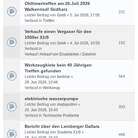
Oldtimertreffen am 26.Juli 2026
Walkenried/ Südharz
231
Letzter Beitrag von
Goldi
«
5. Jul 2026, 17:05
Verfasst in
Treffen
Verkaufe einen Vergaser für den
1500er X1/9
152
Letzter Beitrag von
Goldi
«
4. Jul 2026, 10:50
Verfasst in
Verkauf / Ankauf von Ersatzteilen / Zubehör
Werkzeugkiste bein 40 Jährigen
Treffen gefunden
564
Letzter Beitrag von
bertone
«
28. Jun 2026, 15:46
Verfasst in
Werkzeug
elektrische wasserpumpe
Letzter Beitrag von
madapollon
«
303
20. Jun 2026, 15:43
Verfasst in
Technische Probleme
Bericht über den Leinberger Dallara
Letzter Beitrag von
Scuderia X1/9
«
466
18. Jun 2026, 16:44