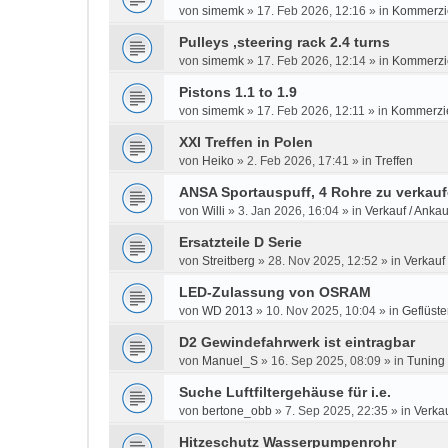
von
simemk
»
17. Feb 2026, 12:16
» in
Kommerzie
Pulleys ,steering rack 2.4 turns
von
simemk
»
17. Feb 2026, 12:14
» in
Kommerzie
Pistons 1.1 to 1.9
von
simemk
»
17. Feb 2026, 12:11
» in
Kommerzie
XXI Treffen in Polen
von
Heiko
»
2. Feb 2026, 17:41
» in
Treffen
ANSA Sportauspuff, 4 Rohre zu verkau
von
Willi
»
3. Jan 2026, 16:04
» in
Verkauf / Ankau
Ersatzteile D Serie
von
Streitberg
»
28. Nov 2025, 12:52
» in
Verkauf 
LED-Zulassung von OSRAM
von
WD 2013
»
10. Nov 2025, 10:04
» in
Geflüste
D2 Gewindefahrwerk ist eintragbar
von
Manuel_S
»
16. Sep 2025, 08:09
» in
Tuning
Suche Luftfiltergehäuse für i.e.
von
bertone_obb
»
7. Sep 2025, 22:35
» in
Verkau
Hitzeschutz Wasserpumpenrohr