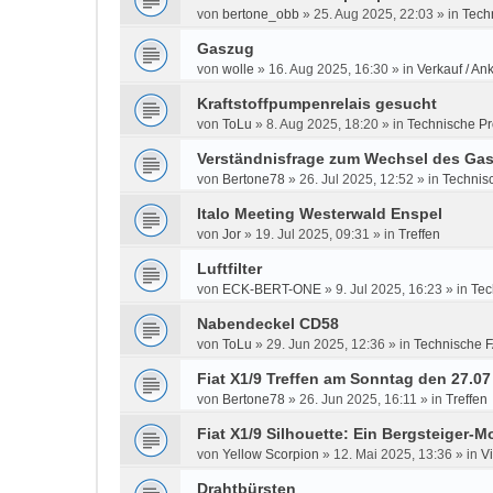
von
bertone_obb
»
25. Aug 2025, 22:03
» in
Tech
Gaszug
von
wolle
»
16. Aug 2025, 16:30
» in
Verkauf / An
Kraftstoffpumpenrelais gesucht
von
ToLu
»
8. Aug 2025, 18:20
» in
Technische P
Verständnisfrage zum Wechsel des Gas
von
Bertone78
»
26. Jul 2025, 12:52
» in
Technis
Italo Meeting Westerwald Enspel
von
Jor
»
19. Jul 2025, 09:31
» in
Treffen
Luftfilter
von
ECK-BERT-ONE
»
9. Jul 2025, 16:23
» in
Tec
Nabendeckel CD58
von
ToLu
»
29. Jun 2025, 12:36
» in
Technische 
Fiat X1/9 Treffen am Sonntag den 27.0
von
Bertone78
»
26. Jun 2025, 16:11
» in
Treffen
Fiat X1/9 Silhouette: Ein Bergsteiger-Mo
von
Yellow Scorpion
»
12. Mai 2025, 13:36
» in
V
Drahtbürsten