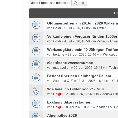
Suche
Erweiterte Suche
TH
Oldtimertreffen am 26.Juli 2026 Walken
von
Goldi
»
5. Jul 2026, 17:05
» in
Treffen
Verkaufe einen Vergaser für den 1500er
von
Goldi
»
4. Jul 2026, 10:50
» in
Verkauf / Ankau
Werkzeugkiste bein 40 Jährigen Treffe
von
bertone
»
28. Jun 2026, 15:46
» in
Werkzeug
elektrische wasserpumpe
von
madapollon
»
20. Jun 2026, 15:43
» in
Techn
Bericht über den Leinberger Dallara
von
Scuderia X1/9
»
18. Jun 2026, 16:44
» in
Gefl
Wie lade ich Bilder hoch? - NEU
von
Holgi
»
12. Jun 2026, 08:32
» in
Videos & Bil
Exklusiv Sitze restauriert
von
Holgi
»
18. Apr 2026, 06:02
» in
Videos & Bil
Alpenrallye 2026