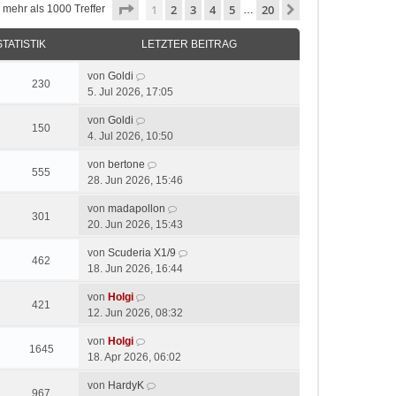
Seite
1
von
20
1
2
3
4
5
20
Nächste
 mehr als 1000 Treffer
…
STATISTIK
LETZTER BEITRAG
von
Goldi
230
5. Jul 2026, 17:05
von
Goldi
150
4. Jul 2026, 10:50
von
bertone
555
28. Jun 2026, 15:46
von
madapollon
301
20. Jun 2026, 15:43
von
Scuderia X1/9
462
18. Jun 2026, 16:44
von
Holgi
421
12. Jun 2026, 08:32
von
Holgi
1645
18. Apr 2026, 06:02
von
HardyK
967