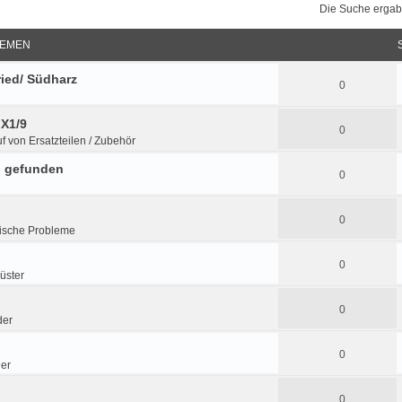
Die Suche ergab
EMEN
ried/ Südharz
0
 X1/9
0
f von Ersatzteilen / Zubehör
n gefunden
0
0
ische Probleme
0
üster
0
der
0
der
0