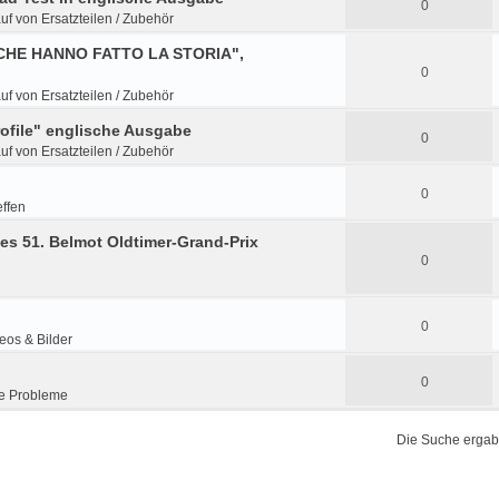
0
uf von Ersatzteilen / Zubehör
E CHE HANNO FATTO LA STORIA",
0
uf von Ersatzteilen / Zubehör
rofile" englische Ausgabe
0
uf von Ersatzteilen / Zubehör
0
effen
es 51. Belmot Oldtimer-Grand-Prix
0
0
eos & Bilder
0
e Probleme
Die Suche ergab