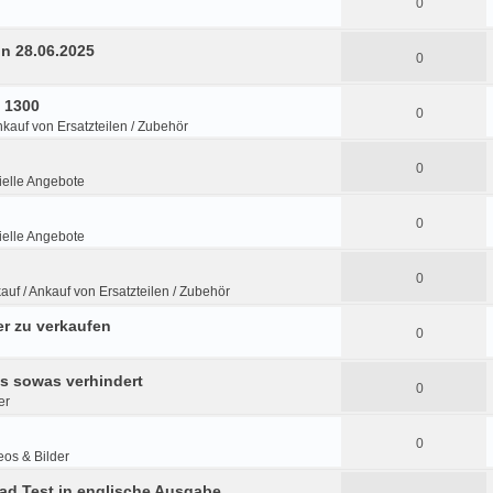
0
in 28.06.2025
0
s 1300
0
nkauf von Ersatzteilen / Zubehör
0
elle Angebote
0
elle Angebote
0
auf / Ankauf von Ersatzteilen / Zubehör
r zu verkaufen
0
ns sowas verhindert
0
er
0
eos & Bilder
ad Test in englische Ausgabe