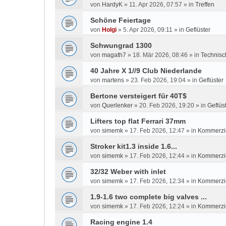
von
HardyK
»
11. Apr 2026, 07:57
» in
Treffen
Schöne Feiertage
von
Holgi
»
5. Apr 2026, 09:11
» in
Geflüster
Schwungrad 1300
von
magath7
»
18. Mär 2026, 08:46
» in
Technisc
40 Jahre X 1//9 Club Niederlande
von
martens
»
23. Feb 2026, 19:04
» in
Geflüster
Bertone versteigert für 40T$
von
Querlenker
»
20. Feb 2026, 19:20
» in
Geflüs
Lifters top flat Ferrari 37mm
von
simemk
»
17. Feb 2026, 12:47
» in
Kommerzie
Stroker kit1.3 inside 1.6...
von
simemk
»
17. Feb 2026, 12:44
» in
Kommerzie
32/32 Weber with inlet
von
simemk
»
17. Feb 2026, 12:34
» in
Kommerzie
1.9-1.6 two complete big valves ...
von
simemk
»
17. Feb 2026, 12:24
» in
Kommerzie
Racing engine 1.4