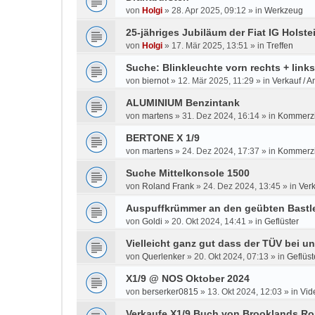
von
Holgi
»
28. Apr 2025, 09:12
» in
Werkzeug
25-jähriges Jubiläum der Fiat IG Holste
von
Holgi
»
17. Mär 2025, 13:51
» in
Treffen
Suche: Blinkleuchte vorn rechts + link
von
biernot
»
12. Mär 2025, 11:29
» in
Verkauf / A
ALUMINIUM Benzintank
von
martens
»
31. Dez 2024, 16:14
» in
Kommerzi
BERTONE X 1/9
von
martens
»
24. Dez 2024, 17:37
» in
Kommerzi
Suche Mittelkonsole 1500
von
Roland Frank
»
24. Dez 2024, 13:45
» in
Verk
Auspuffkrümmer an den geübten Bastle
von
Goldi
»
20. Okt 2024, 14:41
» in
Geflüster
Vielleicht ganz gut dass der TÜV bei u
von
Querlenker
»
20. Okt 2024, 07:13
» in
Geflüst
X1/9 @ NOS Oktober 2024
von
berserker0815
»
13. Okt 2024, 12:03
» in
Vid
Verkaufe X1/9 Buch von Brooklands Ro