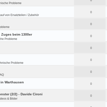
0
nische Probleme
0
kauf von Ersatzteilen / Zubehör
0
robleme
 Zuges beim 1300er
0
che Probleme
0
0
hnische Probleme
0
FAQ
7 in Warthausen
0
nster (2/2) - Davide Cironi
0
ideos & Bilder