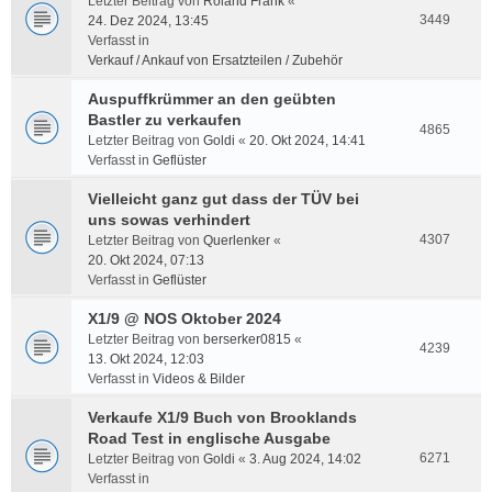
Letzter Beitrag von
Roland Frank
«
3449
24. Dez 2024, 13:45
Verfasst in
Verkauf / Ankauf von Ersatzteilen / Zubehör
Auspuffkrümmer an den geübten
Bastler zu verkaufen
4865
Letzter Beitrag von
Goldi
«
20. Okt 2024, 14:41
Verfasst in
Geflüster
Vielleicht ganz gut dass der TÜV bei
uns sowas verhindert
4307
Letzter Beitrag von
Querlenker
«
20. Okt 2024, 07:13
Verfasst in
Geflüster
X1/9 @ NOS Oktober 2024
Letzter Beitrag von
berserker0815
«
4239
13. Okt 2024, 12:03
Verfasst in
Videos & Bilder
Verkaufe X1/9 Buch von Brooklands
Road Test in englische Ausgabe
6271
Letzter Beitrag von
Goldi
«
3. Aug 2024, 14:02
Verfasst in