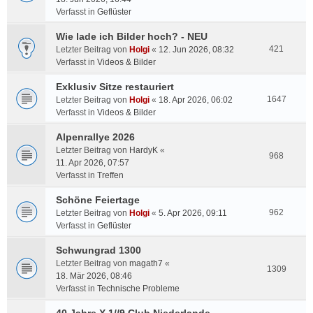
Verfasst in
Geflüster
Wie lade ich Bilder hoch? - NEU
421
Letzter Beitrag von
Holgi
«
12. Jun 2026, 08:32
Verfasst in
Videos & Bilder
Exklusiv Sitze restauriert
1647
Letzter Beitrag von
Holgi
«
18. Apr 2026, 06:02
Verfasst in
Videos & Bilder
Alpenrallye 2026
Letzter Beitrag von
HardyK
«
968
11. Apr 2026, 07:57
Verfasst in
Treffen
Schöne Feiertage
962
Letzter Beitrag von
Holgi
«
5. Apr 2026, 09:11
Verfasst in
Geflüster
Schwungrad 1300
Letzter Beitrag von
magath7
«
1309
18. Mär 2026, 08:46
Verfasst in
Technische Probleme