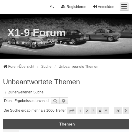
Registrieren
Anmelden
X1-9 Forum
Das deutschsprachige X1/9 Forum
Foren-Übersicht
Suche
Unbeantwortete Themen
Unbeantwortete Themen
Zur erweiterten Suche
Suche
Erweiterte Suche
Seite
1
von
20
1
2
3
4
5
20
N
Die Suche ergab mehr als 1000 Treffer
…
Themen