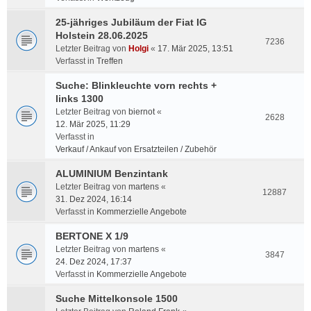
25-jähriges Jubiläum der Fiat IG
Holstein 28.06.2025
7236
Letzter Beitrag von
Holgi
«
17. Mär 2025, 13:51
Verfasst in
Treffen
Suche: Blinkleuchte vorn rechts +
links 1300
Letzter Beitrag von
biernot
«
2628
12. Mär 2025, 11:29
Verfasst in
Verkauf / Ankauf von Ersatzteilen / Zubehör
ALUMINIUM Benzintank
Letzter Beitrag von
martens
«
12887
31. Dez 2024, 16:14
Verfasst in
Kommerzielle Angebote
BERTONE X 1/9
Letzter Beitrag von
martens
«
3847
24. Dez 2024, 17:37
Verfasst in
Kommerzielle Angebote
Suche Mittelkonsole 1500