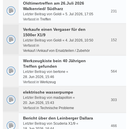
Oldtimertreffen am 26.Juli 2026
Walkenried/ Südharz
231
Letzter Beitrag von
Goldi
«
5. Jul 2026, 17:05
Verfasst in
Treffen
Verkaufe einen Vergaser für den
1500er X1/9
152
Letzter Beitrag von
Goldi
«
4. Jul 2026, 10:50
Verfasst in
Verkauf / Ankauf von Ersatzteilen / Zubehör
Werkzeugkiste bein 40 Jährigen
Treffen gefunden
564
Letzter Beitrag von
bertone
«
28. Jun 2026, 15:46
Verfasst in
Werkzeug
elektrische wasserpumpe
Letzter Beitrag von
madapollon
«
303
20. Jun 2026, 15:43
Verfasst in
Technische Probleme
Bericht über den Leinberger Dallara
Letzter Beitrag von
Scuderia X1/9
«
466
18. Jun 2026, 16:44