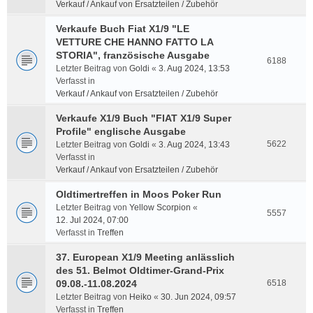
Verkauf / Ankauf von Ersatzteilen / Zubehör
Verkaufe Buch Fiat X1/9 "LE
VETTURE CHE HANNO FATTO LA
STORIA", französische Ausgabe
6188
Letzter Beitrag von
Goldi
«
3. Aug 2024, 13:53
Verfasst in
Verkauf / Ankauf von Ersatzteilen / Zubehör
Verkaufe X1/9 Buch "FIAT X1/9 Super
Profile" englische Ausgabe
5622
Letzter Beitrag von
Goldi
«
3. Aug 2024, 13:43
Verfasst in
Verkauf / Ankauf von Ersatzteilen / Zubehör
Oldtimertreffen in Moos Poker Run
Letzter Beitrag von
Yellow Scorpion
«
5557
12. Jul 2024, 07:00
Verfasst in
Treffen
37. European X1/9 Meeting anlässlich
des 51. Belmot Oldtimer-Grand-Prix
09.08.-11.08.2024
6518
Letzter Beitrag von
Heiko
«
30. Jun 2024, 09:57
Verfasst in
Treffen