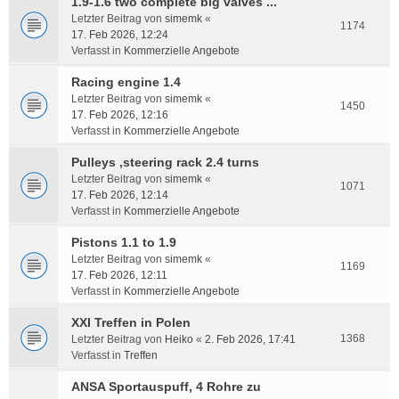
1.9-1.6 two complete big valves ...
Letzter Beitrag von
simemk
«
1174
17. Feb 2026, 12:24
Verfasst in
Kommerzielle Angebote
Racing engine 1.4
Letzter Beitrag von
simemk
«
1450
17. Feb 2026, 12:16
Verfasst in
Kommerzielle Angebote
Pulleys ,steering rack 2.4 turns
Letzter Beitrag von
simemk
«
1071
17. Feb 2026, 12:14
Verfasst in
Kommerzielle Angebote
Pistons 1.1 to 1.9
Letzter Beitrag von
simemk
«
1169
17. Feb 2026, 12:11
Verfasst in
Kommerzielle Angebote
XXI Treffen in Polen
1368
Letzter Beitrag von
Heiko
«
2. Feb 2026, 17:41
Verfasst in
Treffen
ANSA Sportauspuff, 4 Rohre zu