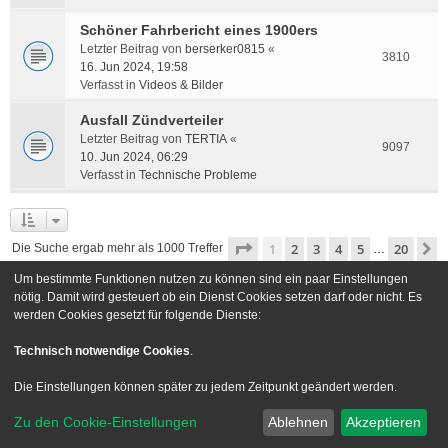
Schöner Fahrbericht eines 1900ers
Letzter Beitrag von
berserker0815
«
3810
16. Jun 2024, 19:58
Verfasst in
Videos & Bilder
Ausfall Zündverteiler
Letzter Beitrag von
TERTIA
«
9097
10. Jun 2024, 06:29
Verfasst in
Technische Probleme
Seite
1
von
20
1
2
3
4
5
20
N
Die Suche ergab mehr als 1000 Treffer
…
Um bestimmte Funktionen nutzen zu können sind ein paar Einstellungen
Gehe zu
nötig. Damit wird gesteuert ob ein Dienst Cookies setzen darf oder nicht. Es
werden Cookies gesetzt für folgende Dienste:
Foren-Übersicht
Kontakt
Technisch notwendige Cookies
.
Powered by
phpBB
® Forum Software © phpBB Limited
Die Einstellungen können später zu jedem Zeitpunkt geändert werden.
Deutsche Übersetzung durch
phpBB.de
Zu den Cookie-Einstellungen
Ablehnen
Akzeptieren
Style we_universal created by
INVENTEA
|
nextgen
Datenschutz
|
Nutzungsbedingungen