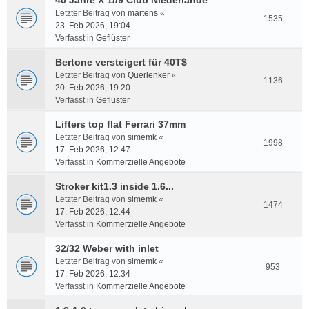
40 Jahre X 1//9 Club Niederlande
Letzter Beitrag von
martens
«
1535
23. Feb 2026, 19:04
Verfasst in
Geflüster
Bertone versteigert für 40T$
Letzter Beitrag von
Querlenker
«
1136
20. Feb 2026, 19:20
Verfasst in
Geflüster
Lifters top flat Ferrari 37mm
Letzter Beitrag von
simemk
«
1998
17. Feb 2026, 12:47
Verfasst in
Kommerzielle Angebote
Stroker kit1.3 inside 1.6...
Letzter Beitrag von
simemk
«
1474
17. Feb 2026, 12:44
Verfasst in
Kommerzielle Angebote
32/32 Weber with inlet
Letzter Beitrag von
simemk
«
953
17. Feb 2026, 12:34
Verfasst in
Kommerzielle Angebote