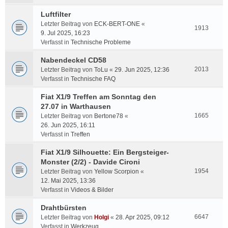
Luftfilter
Letzter Beitrag von
ECK-BERT-ONE
«
1913
9. Jul 2025, 16:23
Verfasst in
Technische Probleme
Nabendeckel CD58
2013
Letzter Beitrag von
ToLu
«
29. Jun 2025, 12:36
Verfasst in
Technische FAQ
Fiat X1/9 Treffen am Sonntag den
27.07 in Warthausen
1665
Letzter Beitrag von
Bertone78
«
26. Jun 2025, 16:11
Verfasst in
Treffen
Fiat X1/9 Silhouette: Ein Bergsteiger-
Monster (2/2) - Davide Cironi
1954
Letzter Beitrag von
Yellow Scorpion
«
12. Mai 2025, 13:36
Verfasst in
Videos & Bilder
Drahtbürsten
6647
Letzter Beitrag von
Holgi
«
28. Apr 2025, 09:12
Verfasst in
Werkzeug