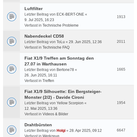
Luftfilter
Letzter Beitrag von
ECK-BERT-ONE
«
1913
9. Jul 2025, 16:23
Verfasst in
Technische Probleme
Nabendeckel CD58
2011
Letzter Beitrag von
ToLu
«
29. Jun 2025, 12:36
Verfasst in
Technische FAQ
Fiat X1/9 Treffen am Sonntag den
27.07 in Warthausen
1665
Letzter Beitrag von
Bertone78
«
26. Jun 2025, 16:11
Verfasst in
Treffen
Fiat X1/9 Silhouette: Ein Bergsteiger-
Monster (2/2) - Davide Cironi
1954
Letzter Beitrag von
Yellow Scorpion
«
12. Mai 2025, 13:36
Verfasst in
Videos & Bilder
Drahtbürsten
6647
Letzter Beitrag von
Holgi
«
28. Apr 2025, 09:12
Verfasst in
Werkzeug