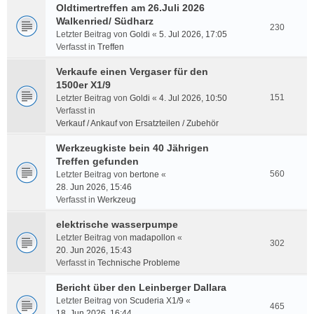
Oldtimertreffen am 26.Juli 2026
Walkenried/ Südharz
230
Letzter Beitrag von
Goldi
«
5. Jul 2026, 17:05
Verfasst in
Treffen
Verkaufe einen Vergaser für den
1500er X1/9
151
Letzter Beitrag von
Goldi
«
4. Jul 2026, 10:50
Verfasst in
Verkauf / Ankauf von Ersatzteilen / Zubehör
Werkzeugkiste bein 40 Jährigen
Treffen gefunden
560
Letzter Beitrag von
bertone
«
28. Jun 2026, 15:46
Verfasst in
Werkzeug
elektrische wasserpumpe
Letzter Beitrag von
madapollon
«
302
20. Jun 2026, 15:43
Verfasst in
Technische Probleme
Bericht über den Leinberger Dallara
Letzter Beitrag von
Scuderia X1/9
«
465
18. Jun 2026, 16:44