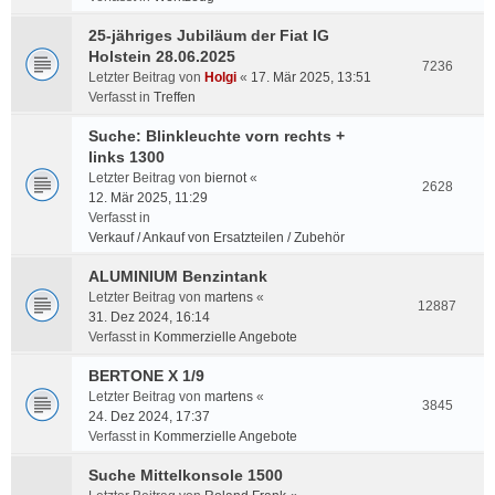
25-jähriges Jubiläum der Fiat IG
Holstein 28.06.2025
7236
Letzter Beitrag von
Holgi
«
17. Mär 2025, 13:51
Verfasst in
Treffen
Suche: Blinkleuchte vorn rechts +
links 1300
Letzter Beitrag von
biernot
«
2628
12. Mär 2025, 11:29
Verfasst in
Verkauf / Ankauf von Ersatzteilen / Zubehör
ALUMINIUM Benzintank
Letzter Beitrag von
martens
«
12887
31. Dez 2024, 16:14
Verfasst in
Kommerzielle Angebote
BERTONE X 1/9
Letzter Beitrag von
martens
«
3845
24. Dez 2024, 17:37
Verfasst in
Kommerzielle Angebote
Suche Mittelkonsole 1500