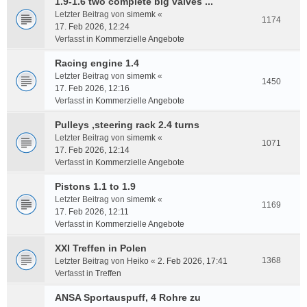
1.9-1.6 two complete big valves ...
Letzter Beitrag von
simemk
«
1174
17. Feb 2026, 12:24
Verfasst in
Kommerzielle Angebote
Racing engine 1.4
Letzter Beitrag von
simemk
«
1450
17. Feb 2026, 12:16
Verfasst in
Kommerzielle Angebote
Pulleys ,steering rack 2.4 turns
Letzter Beitrag von
simemk
«
1071
17. Feb 2026, 12:14
Verfasst in
Kommerzielle Angebote
Pistons 1.1 to 1.9
Letzter Beitrag von
simemk
«
1169
17. Feb 2026, 12:11
Verfasst in
Kommerzielle Angebote
XXI Treffen in Polen
1368
Letzter Beitrag von
Heiko
«
2. Feb 2026, 17:41
Verfasst in
Treffen
ANSA Sportauspuff, 4 Rohre zu