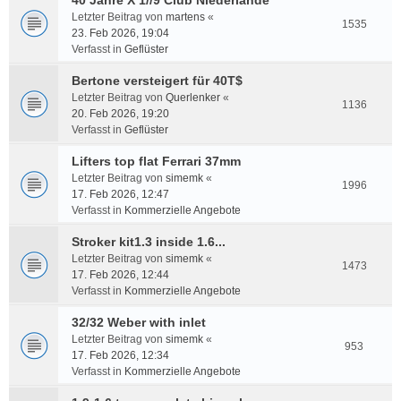
40 Jahre X 1//9 Club Niederlande
Letzter Beitrag von
martens
«
1535
23. Feb 2026, 19:04
Verfasst in
Geflüster
Bertone versteigert für 40T$
Letzter Beitrag von
Querlenker
«
1136
20. Feb 2026, 19:20
Verfasst in
Geflüster
Lifters top flat Ferrari 37mm
Letzter Beitrag von
simemk
«
1996
17. Feb 2026, 12:47
Verfasst in
Kommerzielle Angebote
Stroker kit1.3 inside 1.6...
Letzter Beitrag von
simemk
«
1473
17. Feb 2026, 12:44
Verfasst in
Kommerzielle Angebote
32/32 Weber with inlet
Letzter Beitrag von
simemk
«
953
17. Feb 2026, 12:34
Verfasst in
Kommerzielle Angebote