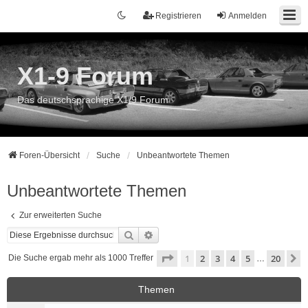
Registrieren
Anmelden
X1-9 Forum
Das deutschsprachige X1/9 Forum
Foren-Übersicht
Suche
Unbeantwortete Themen
Unbeantwortete Themen
Zur erweiterten Suche
Suche
Erweiterte Suche
Seite
1
von
20
1
2
3
4
5
20
N
Die Suche ergab mehr als 1000 Treffer
…
Themen