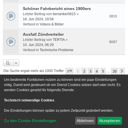
Schöner Fahrbericht eines 1900ers
Letzter Beitrag von
berserker0815
«
3810
16. Jun 2024, 19:58
Verfasst in
Videos & Bilder
Ausfall Zündverteiler
Letzter Beitrag von
TERTIA
«
9097
10. Jun 2024, 06:29
Verfasst in
Technische Probleme
Seite
1
von
20
1
2
3
4
5
20
N
Die Suche ergab mehr als 1000 Treffer
…
Um bestimmte Funktionen nutzen zu können sind ein paar Einstellungen
Gehe zu
nötig. Damit wird gesteuert ob ein Dienst Cookies setzen darf oder nicht. Es
werden Cookies gesetzt für folgende Dienste:
Foren-Übersicht
Kontakt
Technisch notwendige Cookies
.
Powered by
phpBB
® Forum Software © phpBB Limited
Die Einstellungen können später zu jedem Zeitpunkt geändert werden.
Deutsche Übersetzung durch
phpBB.de
Zu den Cookie-Einstellungen
Ablehnen
Akzeptieren
Style we_universal created by
INVENTEA
|
nextgen
Datenschutz
|
Nutzungsbedingungen