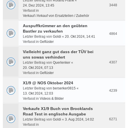
Letzter Beitrag von
Roland Frank
«
3448
24. Dez 2024, 13:45
Verfasst in
Verkauf / Ankauf von Ersatzteilen / Zubehör
Auspuffkrümmer an den geübten
Bastler zu verkaufen
4864
Letzter Beitrag von
Goldi
«
20. Okt 2024, 14:41
Verfasst in
Geflüster
Vielleicht ganz gut dass der TÜV bei
uns sowas verhindert
4307
Letzter Beitrag von
Querlenker
«
20. Okt 2024, 07:13
Verfasst in
Geflüster
X1/9 @ NOS Oktober 2024
Letzter Beitrag von
berserker0815
«
4239
13. Okt 2024, 12:03
Verfasst in
Videos & Bilder
Verkaufe X1/9 Buch von Brooklands
Road Test in englische Ausgabe
6271
Letzter Beitrag von
Goldi
«
3. Aug 2024, 14:02
Verfasst in