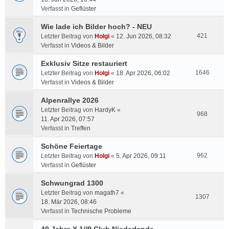
Verfasst in
Geflüster
Wie lade ich Bilder hoch? - NEU
421
Letzter Beitrag von
Holgi
«
12. Jun 2026, 08:32
Verfasst in
Videos & Bilder
Exklusiv Sitze restauriert
1646
Letzter Beitrag von
Holgi
«
18. Apr 2026, 06:02
Verfasst in
Videos & Bilder
Alpenrallye 2026
Letzter Beitrag von
HardyK
«
968
11. Apr 2026, 07:57
Verfasst in
Treffen
Schöne Feiertage
962
Letzter Beitrag von
Holgi
«
5. Apr 2026, 09:11
Verfasst in
Geflüster
Schwungrad 1300
Letzter Beitrag von
magath7
«
1307
18. Mär 2026, 08:46
Verfasst in
Technische Probleme