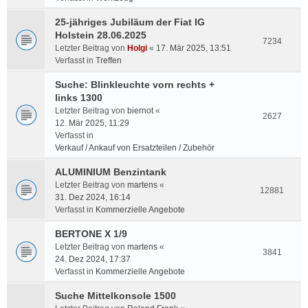
25-jähriges Jubiläum der Fiat IG
Holstein 28.06.2025
7234
Letzter Beitrag von
Holgi
«
17. Mär 2025, 13:51
Verfasst in
Treffen
Suche: Blinkleuchte vorn rechts +
links 1300
Letzter Beitrag von
biernot
«
2627
12. Mär 2025, 11:29
Verfasst in
Verkauf / Ankauf von Ersatzteilen / Zubehör
ALUMINIUM Benzintank
Letzter Beitrag von
martens
«
12881
31. Dez 2024, 16:14
Verfasst in
Kommerzielle Angebote
BERTONE X 1/9
Letzter Beitrag von
martens
«
3841
24. Dez 2024, 17:37
Verfasst in
Kommerzielle Angebote
Suche Mittelkonsole 1500