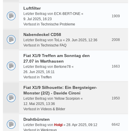
Luftfilter
Letzter Beitrag von
ECK-BERT-ONE
«
1909
9. Jul 2025, 16:23
Verfasst in
Technische Probleme
Nabendeckel CD58
2008
Letzter Beitrag von
ToLu
«
29. Jun 2025, 12:36
Verfasst in
Technische FAQ
Fiat X1/9 Treffen am Sonntag den
27.07 in Warthausen
1663
Letzter Beitrag von
Bertone78
«
26. Jun 2025, 16:11
Verfasst in
Treffen
Fiat X1/9 Silhouette: Ein Bergsteiger-
Monster (2/2) - Davide Cironi
1950
Letzter Beitrag von
Yellow Scorpion
«
12. Mai 2025, 13:36
Verfasst in
Videos & Bilder
Drahtbürsten
6642
Letzter Beitrag von
Holgi
«
28. Apr 2025, 09:12
Verfasst in
Werkzeug