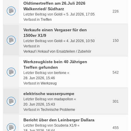
Oldtimertreffen am 26.Juli 2026
Walkenried/ Südharz
226
Letzter Beitrag von
Goldi
«
5. Jul 2026, 17:05
Verfasst in
Treffen
Verkaufe einen Vergaser für den
1500er X1/9
150
Letzter Beitrag von
Goldi
«
4. Jul 2026, 10:50
Verfasst in
Verkauf / Ankauf von Ersatzteilen / Zubehör
Werkzeugkiste bein 40 Jährigen
Treffen gefunden
542
Letzter Beitrag von
bertone
«
28. Jun 2026, 15:46
Verfasst in
Werkzeug
elektrische wasserpumpe
Letzter Beitrag von
madapollon
«
301
20. Jun 2026, 15:43
Verfasst in
Technische Probleme
Bericht über den Leinberger Dallara
Letzter Beitrag von
Scuderia X1/9
«
455
18. Jun 2026, 16:44