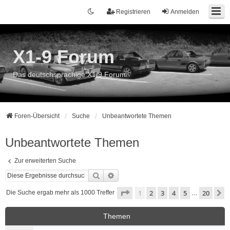
Registrieren
Anmelden
X1-9 Forum
Das deutschsprachige X1/9 Forum
Foren-Übersicht
Suche
Unbeantwortete Themen
Unbeantwortete Themen
Zur erweiterten Suche
Suche
Erweiterte Suche
Seite
1
von
20
1
2
3
4
5
20
N
Die Suche ergab mehr als 1000 Treffer
…
Themen