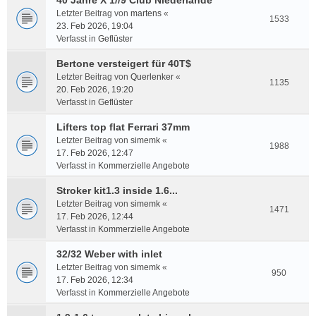
40 Jahre X 1//9 Club Niederlande
Letzter Beitrag von
martens
«
1533
23. Feb 2026, 19:04
Verfasst in
Geflüster
Bertone versteigert für 40T$
Letzter Beitrag von
Querlenker
«
1135
20. Feb 2026, 19:20
Verfasst in
Geflüster
Lifters top flat Ferrari 37mm
Letzter Beitrag von
simemk
«
1988
17. Feb 2026, 12:47
Verfasst in
Kommerzielle Angebote
Stroker kit1.3 inside 1.6...
Letzter Beitrag von
simemk
«
1471
17. Feb 2026, 12:44
Verfasst in
Kommerzielle Angebote
32/32 Weber with inlet
Letzter Beitrag von
simemk
«
950
17. Feb 2026, 12:34
Verfasst in
Kommerzielle Angebote