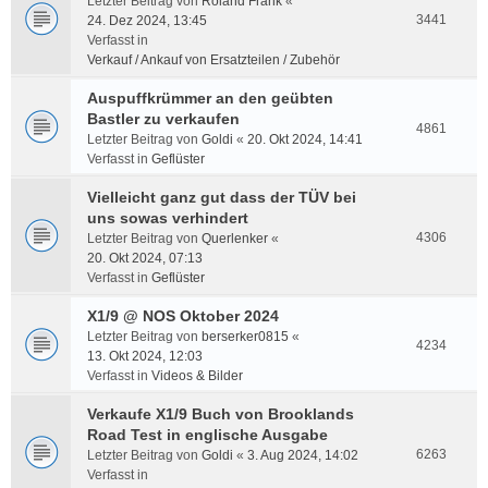
Letzter Beitrag von
Roland Frank
«
3441
24. Dez 2024, 13:45
Verfasst in
Verkauf / Ankauf von Ersatzteilen / Zubehör
Auspuffkrümmer an den geübten
Bastler zu verkaufen
4861
Letzter Beitrag von
Goldi
«
20. Okt 2024, 14:41
Verfasst in
Geflüster
Vielleicht ganz gut dass der TÜV bei
uns sowas verhindert
4306
Letzter Beitrag von
Querlenker
«
20. Okt 2024, 07:13
Verfasst in
Geflüster
X1/9 @ NOS Oktober 2024
Letzter Beitrag von
berserker0815
«
4234
13. Okt 2024, 12:03
Verfasst in
Videos & Bilder
Verkaufe X1/9 Buch von Brooklands
Road Test in englische Ausgabe
6263
Letzter Beitrag von
Goldi
«
3. Aug 2024, 14:02
Verfasst in