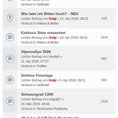
Verfasst in
Geflüster
Wie lade ich Bilder hoch? - NEU
419
Letzter Beitrag von
Holgi
«
12. Jun 2026, 08:32
Verfasst in
Videos & Bilder
Exklusiv Sitze restauriert
1645
Letzter Beitrag von
Holgi
«
18. Apr 2026, 06:02
Verfasst in
Videos & Bilder
Alpenrallye 2026
Letzter Beitrag von
HardyK
«
964
11. Apr 2026, 07:57
Verfasst in
Treffen
Schöne Feiertage
960
Letzter Beitrag von
Holgi
«
5. Apr 2026, 09:11
Verfasst in
Geflüster
Schwungrad 1300
Letzter Beitrag von
magath7
«
1304
18. Mär 2026, 08:46
Verfasst in
Technische Probleme