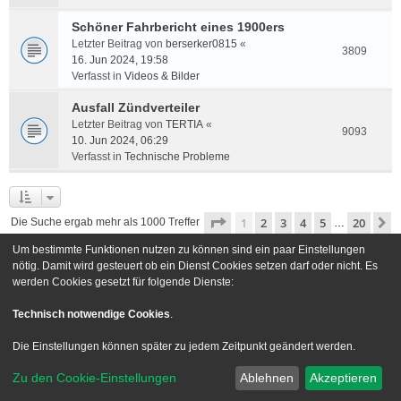
Schöner Fahrbericht eines 1900ers
Letzter Beitrag von
berserker0815
«
3809
16. Jun 2024, 19:58
Verfasst in
Videos & Bilder
Ausfall Zündverteiler
Letzter Beitrag von
TERTIA
«
9093
10. Jun 2024, 06:29
Verfasst in
Technische Probleme
Seite
1
von
20
1
2
3
4
5
20
N
Die Suche ergab mehr als 1000 Treffer
…
Um bestimmte Funktionen nutzen zu können sind ein paar Einstellungen
Gehe zu
nötig. Damit wird gesteuert ob ein Dienst Cookies setzen darf oder nicht. Es
werden Cookies gesetzt für folgende Dienste:
Foren-Übersicht
Kontakt
Technisch notwendige Cookies
.
Powered by
phpBB
® Forum Software © phpBB Limited
Die Einstellungen können später zu jedem Zeitpunkt geändert werden.
Deutsche Übersetzung durch
phpBB.de
Zu den Cookie-Einstellungen
Ablehnen
Akzeptieren
Style we_universal created by
INVENTEA
|
nextgen
Datenschutz
|
Nutzungsbedingungen