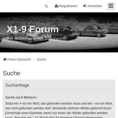
Registrieren
Anmelden
X1-9 Forum
Das deutschsprachige X1/9 Forum
Foren-Übersicht
Suche
Suche
Suchanfrage
Suche nach Wörtern:
Setze ein
+
vor ein Wort, das gefunden werden muss und ein
-
vor ein Wort,
das nicht gefunden werden darf. Verwende mehrere Wörter getrennt durch
|
innerhalb einer Klammer, wenn nur eines der Wörter gefunden werden
muss. Benutze ein * als Platzhalter für teilweise Übereinstimmungen.