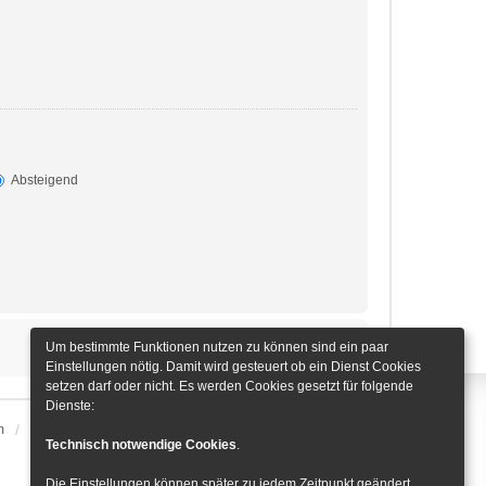
Absteigend
Um bestimmte Funktionen nutzen zu können sind ein paar
Einstellungen nötig. Damit wird gesteuert ob ein Dienst Cookies
setzen darf oder nicht. Es werden Cookies gesetzt für folgende
Dienste:
m
Alle Zeiten sind
UTC+01:00
Cookie-Einstellungen
Technisch notwendige Cookies
.
Die Einstellungen können später zu jedem Zeitpunkt geändert