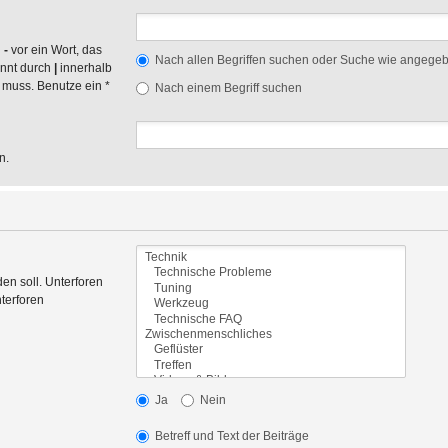
n
-
vor ein Wort, das
Nach allen Begriffen suchen oder Suche wie angege
ennt durch
|
innerhalb
 muss. Benutze ein *
Nach einem Begriff suchen
n.
en soll. Unterforen
terforen
Ja
Nein
Betreff und Text der Beiträge