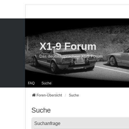
X1-9 Forum
Das deutschsprachige X1/9 Forum
FAQ
Suche
Foren-Übersicht
Suche
Suche
Suchanfrage