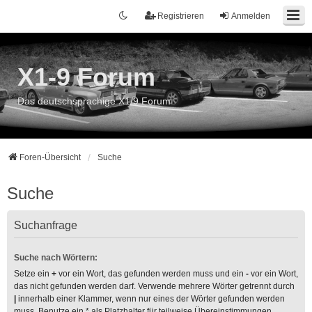
Registrieren
Anmelden
X1-9 Forum
Das deutschsprachige X1/9 Forum
Foren-Übersicht
Suche
Suche
Suchanfrage
Suche nach Wörtern:
Setze ein
+
vor ein Wort, das gefunden werden muss und ein
-
vor ein Wort,
das nicht gefunden werden darf. Verwende mehrere Wörter getrennt durch
|
innerhalb einer Klammer, wenn nur eines der Wörter gefunden werden
muss. Benutze ein * als Platzhalter für teilweise Übereinstimmungen.