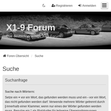
Registrieren
Anmelden
X1-9 Forum
Das deutschsprachige X1/9 Forum
Foren-Übersicht
Suche
Suche
Suchanfrage
Suche nach Wörtern:
Setze ein
+
vor ein Wort, das gefunden werden muss und ein
-
vor ein Wort,
das nicht gefunden werden darf. Verwende mehrere Wörter getrennt durch
|
innerhalb einer Klammer, wenn nur eines der Wörter gefunden werden
muss. Benutze ein * als Platzhalter für teilweise Übereinstimmungen.