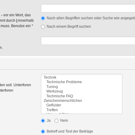
n
-
vor ein Wort, das
Nach allen Begriffen suchen oder Suche wie angege
ennt durch
|
innerhalb
 muss. Benutze ein *
Nach einem Begriff suchen
n.
en soll. Unterforen
terforen
Ja
Nein
Betreff und Text der Beiträge