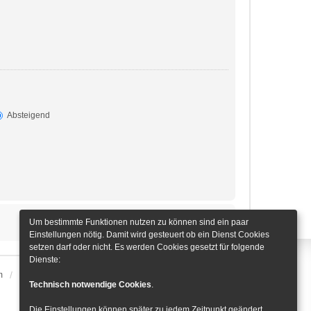
Absteigend
Um bestimmte Funktionen nutzen zu können sind ein paar
Einstellungen nötig. Damit wird gesteuert ob ein Dienst Cookies
setzen darf oder nicht. Es werden Cookies gesetzt für folgende
Dienste:
m
Alle Zeiten sind
UTC+01:00
Cookie-Einstellungen
Technisch notwendige Cookies
.
Die Einstellungen können später zu jedem Zeitpunkt geändert