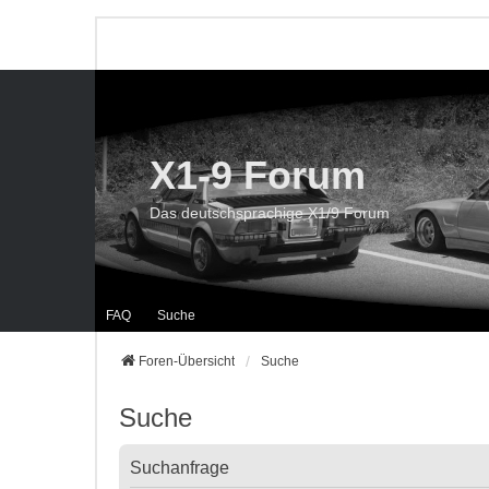
X1-9 Forum
Das deutschsprachige X1/9 Forum
FAQ
Suche
Foren-Übersicht
Suche
Suche
Suchanfrage