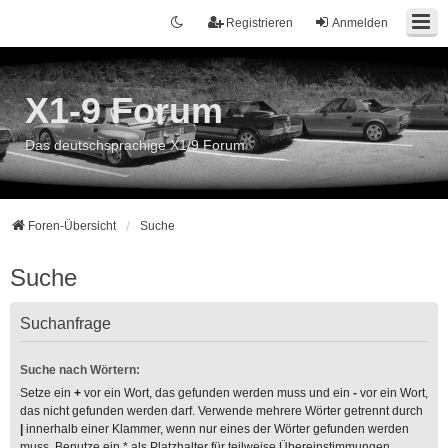
Registrieren
Anmelden
X1-9 Forum
Das deutschsprachige X1/9 Forum
Foren-Übersicht
Suche
Suche
Suchanfrage
Suche nach Wörtern:
Setze ein
+
vor ein Wort, das gefunden werden muss und ein
-
vor ein Wort,
das nicht gefunden werden darf. Verwende mehrere Wörter getrennt durch
|
innerhalb einer Klammer, wenn nur eines der Wörter gefunden werden
muss. Benutze ein * als Platzhalter für teilweise Übereinstimmungen.