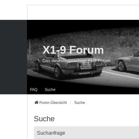
X1-9 Forum
Das deutschsprachige X1/9 Forum
FAQ
Suche
Foren-Übersicht
Suche
Suche
Suchanfrage