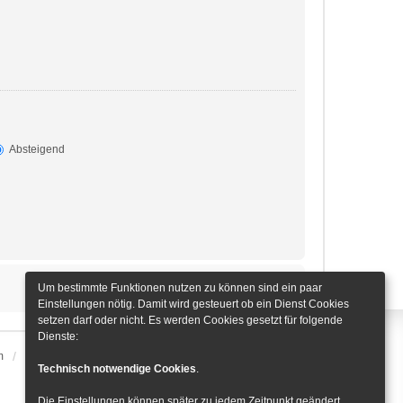
Absteigend
Um bestimmte Funktionen nutzen zu können sind ein paar
Einstellungen nötig. Damit wird gesteuert ob ein Dienst Cookies
setzen darf oder nicht. Es werden Cookies gesetzt für folgende
Dienste:
m
Alle Zeiten sind
UTC+01:00
Cookie-Einstellungen
Technisch notwendige Cookies
.
Die Einstellungen können später zu jedem Zeitpunkt geändert