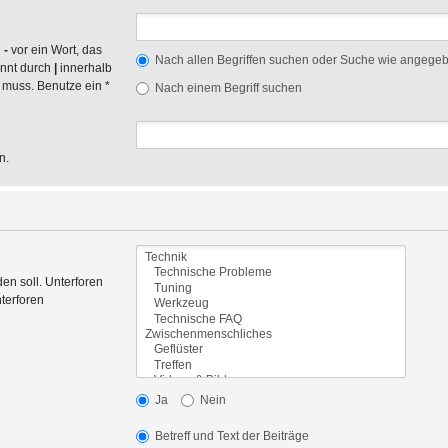
n
-
vor ein Wort, das
Nach allen Begriffen suchen oder Suche wie angege
ennt durch
|
innerhalb
 muss. Benutze ein *
Nach einem Begriff suchen
n.
en soll. Unterforen
terforen
Ja
Nein
Betreff und Text der Beiträge