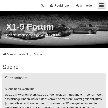
Registrieren
Anmelden
X1-9 Forum
Das deutschsprachige X1/9 Forum
Foren-Übersicht
Suche
Suche
Suchanfrage
Suche nach Wörtern:
Setze ein
+
vor ein Wort, das gefunden werden muss und ein
-
vor ein Wort,
das nicht gefunden werden darf. Verwende mehrere Wörter getrennt durch
|
innerhalb einer Klammer, wenn nur eines der Wörter gefunden werden
muss. Benutze ein * als Platzhalter für teilweise Übereinstimmungen.