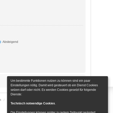
Absteigend
Um bestimmte Funktionen nutzen zu können sind ein paar
Einstellungen nötig. Damit wird gesteuert ob ein Dienst Cookies
setzen darf oder nicht. Es werden Cookies gesetzt für folgende
Dienste:
m
Alle Zeiten sind
UTC+01:00
Cookie-Einstellungen
Technisch notwendige Cookies
.
Die Einstellungen können später zu jedem Zeitpunkt geändert