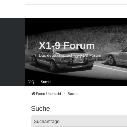
X1-9 Forum
Das deutschsprachige X1/9 Forum
FAQ
Suche
Foren-Übersicht
Suche
Suche
Suchanfrage