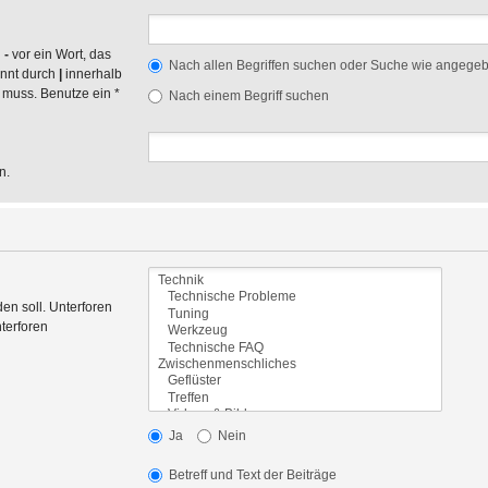
n
-
vor ein Wort, das
Nach allen Begriffen suchen oder Suche wie angege
ennt durch
|
innerhalb
 muss. Benutze ein *
Nach einem Begriff suchen
n.
en soll. Unterforen
terforen
Ja
Nein
Betreff und Text der Beiträge