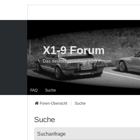
X1-9 Forum
Das deutschsprachige X1/9 Forum
FAQ
Suche
Foren-Übersicht
Suche
Suche
Suchanfrage