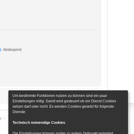
Absteigend
Um bestimmte Funktionen nutzen zu können sind ein paar
Einstellungen nötig. Damit wird gesteuert ob ein Dienst Cookies
setzen darf oder nicht. Es werden Cookies gesetzt für folgende
Dienste:
m
Alle Zeiten sind
UTC+01:00
Cookie-Einstellungen
Technisch notwendige Cookies
.
Die Einstellungen können später zu jedem Zeitpunkt geändert