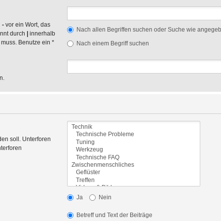
n
-
vor ein Wort, das
Nach allen Begriffen suchen oder Suche wie angege
ennt durch
|
innerhalb
 muss. Benutze ein *
Nach einem Begriff suchen
n.
en soll. Unterforen
terforen
Ja
Nein
Betreff und Text der Beiträge