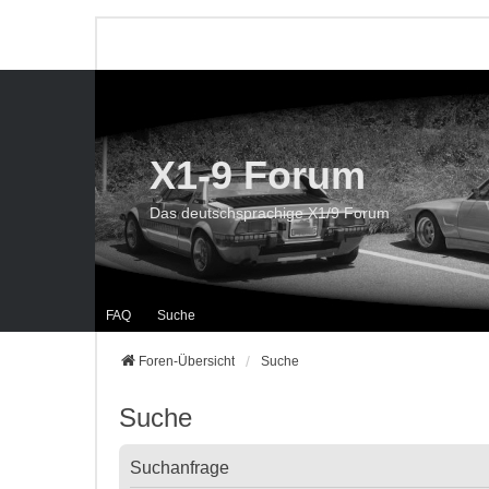
X1-9 Forum
Das deutschsprachige X1/9 Forum
FAQ
Suche
Foren-Übersicht
Suche
Suche
Suchanfrage