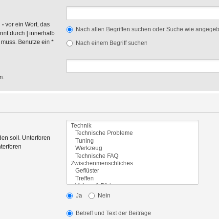
n
-
vor ein Wort, das
Nach allen Begriffen suchen oder Suche wie angege
ennt durch
|
innerhalb
 muss. Benutze ein *
Nach einem Begriff suchen
n.
en soll. Unterforen
terforen
Ja
Nein
Betreff und Text der Beiträge