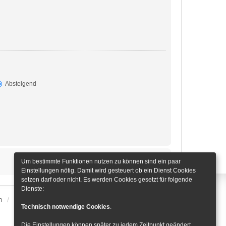
Absteigend
Um bestimmte Funktionen nutzen zu können sind ein paar
Einstellungen nötig. Damit wird gesteuert ob ein Dienst Cookies
setzen darf oder nicht. Es werden Cookies gesetzt für folgende
Dienste:
m
Alle Zeiten sind
UTC+01:00
Cookie-Einstellungen
Technisch notwendige Cookies
.
Die Einstellungen können später zu jedem Zeitpunkt geändert