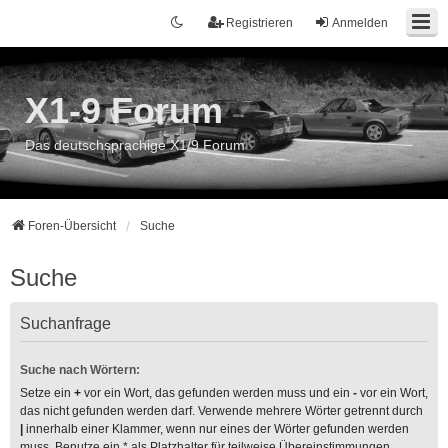
Registrieren
Anmelden
X1-9 Forum
Das deutschsprachige X1/9 Forum
Foren-Übersicht
Suche
Suche
Suchanfrage
Suche nach Wörtern:
Setze ein
+
vor ein Wort, das gefunden werden muss und ein
-
vor ein Wort,
das nicht gefunden werden darf. Verwende mehrere Wörter getrennt durch
|
innerhalb einer Klammer, wenn nur eines der Wörter gefunden werden
muss. Benutze ein * als Platzhalter für teilweise Übereinstimmungen.