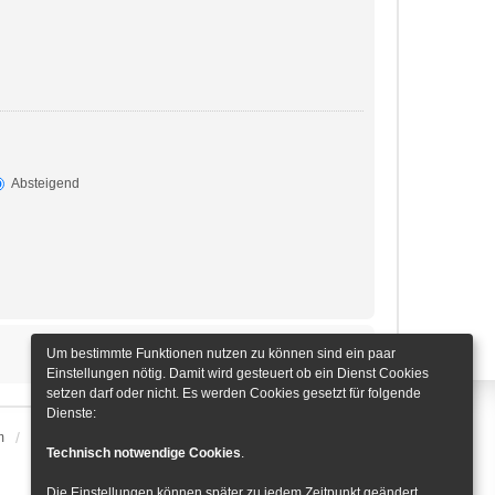
Absteigend
Um bestimmte Funktionen nutzen zu können sind ein paar
Einstellungen nötig. Damit wird gesteuert ob ein Dienst Cookies
setzen darf oder nicht. Es werden Cookies gesetzt für folgende
Dienste:
m
Alle Zeiten sind
UTC+01:00
Cookie-Einstellungen
Technisch notwendige Cookies
.
Die Einstellungen können später zu jedem Zeitpunkt geändert