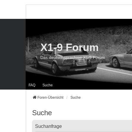
X1-9 Forum
Das deutschsprachige X1/9 Forum
FAQ
Suche
Foren-Übersicht
Suche
Suche
Suchanfrage