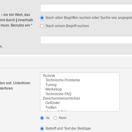
n
-
vor ein Wort, das
Nach allen Begriffen suchen oder Suche wie angege
ennt durch
|
innerhalb
 muss. Benutze ein *
Nach einem Begriff suchen
n.
en soll. Unterforen
terforen
Ja
Nein
Betreff und Text der Beiträge