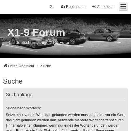
Registrieren
Anmelden
X1-9 Forum
Das deutschsprachige X1/9 Forum
Foren-Übersicht
Suche
Suche
Suchanfrage
Suche nach Wörtern:
Setze ein
+
vor ein Wort, das gefunden werden muss und ein
-
vor ein Wort,
das nicht gefunden werden darf. Verwende mehrere Wörter getrennt durch
|
innerhalb einer Klammer, wenn nur eines der Wörter gefunden werden
muss. Benutze ein * als Platzhalter für teilweise Übereinstimmungen.