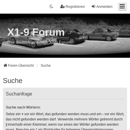
Registrieren
Anmelden
X1-9 Forum
Das deutschsprachige X1/9 Forum
Foren-Übersicht
Suche
Suche
Suchanfrage
Suche nach Wörtern:
Setze ein
+
vor ein Wort, das gefunden werden muss und ein
-
vor ein Wort,
das nicht gefunden werden darf. Verwende mehrere Wörter getrennt durch
|
innerhalb einer Klammer, wenn nur eines der Wörter gefunden werden
muss. Benutze ein * als Platzhalter für teilweise Übereinstimmungen.