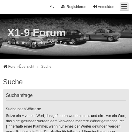
Registrieren
Anmelden
X1-9 Forum
Das deutschsprachige X1/9 Forum
Foren-Übersicht
Suche
Suche
Suchanfrage
Suche nach Wörtern:
Setze ein
+
vor ein Wort, das gefunden werden muss und ein
-
vor ein Wort,
das nicht gefunden werden darf. Verwende mehrere Wörter getrennt durch
|
innerhalb einer Klammer, wenn nur eines der Wörter gefunden werden
muss. Benutze ein * als Platzhalter für teilweise Übereinstimmungen.