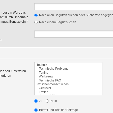
n
-
vor ein Wort, das
Nach allen Begriffen suchen oder Suche wie angege
ennt durch
|
innerhalb
 muss. Benutze ein *
Nach einem Begriff suchen
n.
en soll. Unterforen
terforen
Ja
Nein
Betreff und Text der Beiträge