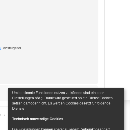
Absteigend
Um bestimmte Funktionen nutzen zu können sind ein paar
Einstellungen nötig. Damit wird gesteuert ob ein Dienst Cookies
setzen darf oder nicht. Es werden Cookies gesetzt für folgende
Dienste:
m
Alle Zeiten sind
UTC+01:00
Cookie-Einstellungen
Technisch notwendige Cookies
.
Die Einstellungen können später zu jedem Zeitpunkt geändert