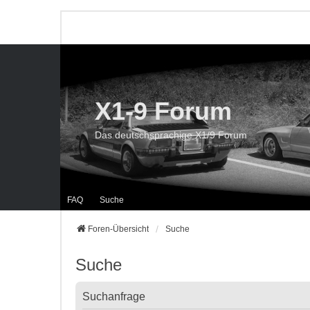
X1-9 Forum
Das deutschsprachige X1/9 Forum
FAQ
Suche
Foren-Übersicht
Suche
Suche
Suchanfrage