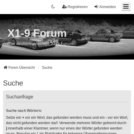
Registrieren
Anmelden
X1-9 Forum
Das deutschsprachige X1/9 Forum
Foren-Übersicht
Suche
Suche
Suchanfrage
Suche nach Wörtern:
Setze ein
+
vor ein Wort, das gefunden werden muss und ein
-
vor ein Wort,
das nicht gefunden werden darf. Verwende mehrere Wörter getrennt durch
|
innerhalb einer Klammer, wenn nur eines der Wörter gefunden werden
muss. Benutze ein * als Platzhalter für teilweise Übereinstimmungen.