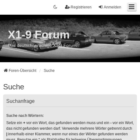
Registrieren
Anmelden
X1-9 Forum
Das deutschsprachige X1/9 Forum
Foren-Übersicht
Suche
Suche
Suchanfrage
Suche nach Wörtern:
Setze ein
+
vor ein Wort, das gefunden werden muss und ein
-
vor ein Wort,
das nicht gefunden werden darf. Verwende mehrere Wörter getrennt durch
|
innerhalb einer Klammer, wenn nur eines der Wörter gefunden werden
muss. Benutze ein * als Platzhalter für teilweise Übereinstimmungen.