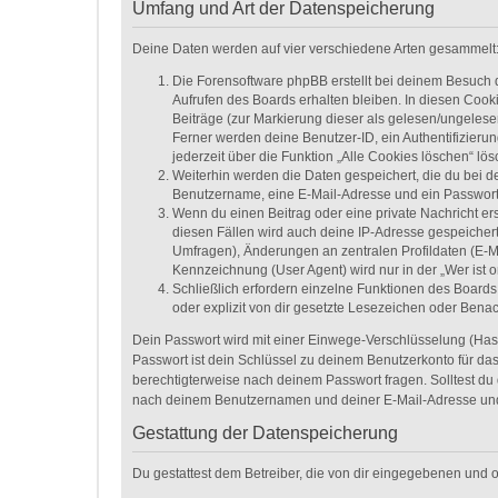
Umfang und Art der Datenspeicherung
Deine Daten werden auf vier verschiedene Arten gesammelt
Die Forensoftware phpBB erstellt bei deinem Besuch 
Aufrufen des Boards erhalten bleiben. In diesen Cooki
Beiträge (zur Markierung dieser als gelesen/ungelese
Ferner werden deine Benutzer-ID, ein Authentifizieru
jederzeit über die Funktion „Alle Cookies löschen“ lös
Weiterhin werden die Daten gespeichert, die du bei de
Benutzername, eine E-Mail-Adresse und ein Passwort n
Wenn du einen Beitrag oder eine private Nachricht ers
diesen Fällen wird auch deine IP-Adresse gespeichert
Umfragen), Änderungen an zentralen Profildaten (E-M
Kennzeichnung (User Agent) wird nur in der „Wer ist o
Schließlich erfordern einzelne Funktionen des Board
oder explizit von dir gesetzte Lesezeichen oder Bena
Dein Passwort wird mit einer Einwege-Verschlüsselung (Hash)
Passwort ist dein Schlüssel zu deinem Benutzerkonto für das
berechtigterweise nach deinem Passwort fragen. Solltest du
nach deinem Benutzernamen und deiner E-Mail-Adresse und 
Gestattung der Datenspeicherung
Du gestattest dem Betreiber, die von dir eingegebenen und 