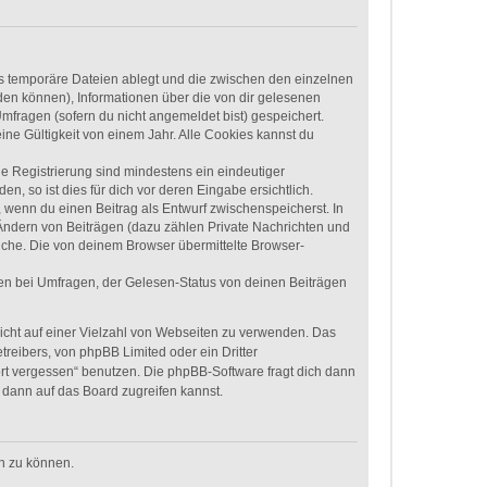
ls temporäre Dateien ablegt und die zwischen den einzelnen
rden können), Informationen über die von dir gelesenen
mfragen (sofern du nicht angemeldet bist) gespeichert.
ne Gültigkeit von einem Jahr. Alle Cookies kannst du
ie Registrierung sind mindestens ein eindeutiger
 so ist dies für dich vor deren Eingabe ersichtlich.
, wenn du einen Beitrag als Entwurf zwischenspeicherst. In
 Ändern von Beiträgen (dazu zählen Private Nachrichten und
uche. Die von deinem Browser übermittelte Browser-
en bei Umfragen, der Gelesen-Status von deinen Beiträgen
nicht auf einer Vielzahl von Webseiten zu verwenden. Das
treibers, von phpBB Limited oder ein Dritter
rt vergessen“ benutzen. Die phpBB-Software fragt dich dann
dann auf das Board zugreifen kannst.
en zu können.