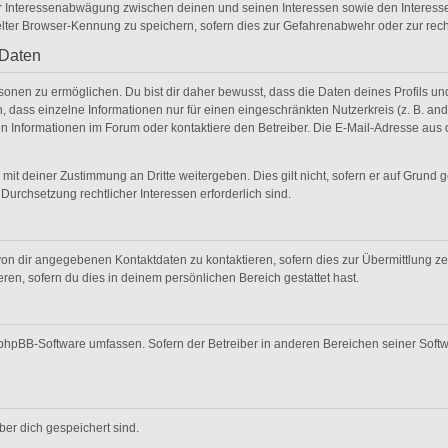
er Interessenabwägung zwischen deinen und seinen Interessen sowie den Interesse
lter Browser-Kennung zu speichern, sofern dies zur Gefahrenabwehr oder zur recht
 Daten
nen zu ermöglichen. Du bist dir daher bewusst, dass die Daten deines Profils und di
 dass einzelne Informationen nur für einen eingeschränkten Nutzerkreis (z. B. ande
Informationen im Forum oder kontaktiere den Betreiber. Die E-Mail-Adresse aus de
mit deiner Zustimmung an Dritte weitergeben. Dies gilt nicht, sofern er auf Grund 
 Durchsetzung rechtlicher Interessen erforderlich sind.
on dir angegebenen Kontaktdaten zu kontaktieren, sofern dies zur Übermittlung zent
ren, sofern du dies in deinem persönlichen Bereich gestattet hast.
ie phpBB-Software umfassen. Sofern der Betreiber in anderen Bereichen seiner Soft
über dich gespeichert sind.