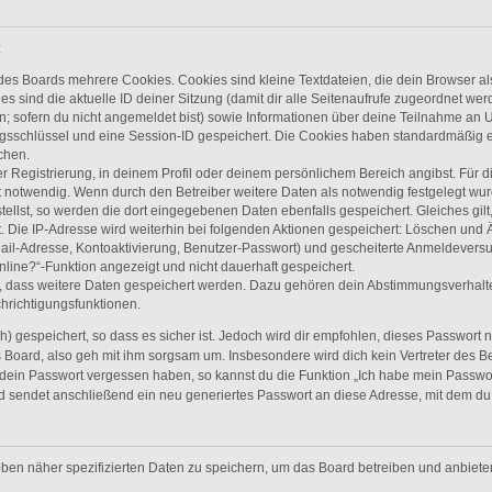
:
des Boards mehrere Cookies. Cookies sind kleine Textdateien, die dein Browser a
es sind die aktuelle ID deiner Sitzung (damit dir alle Seitenaufrufe zugeordnet we
n; sofern du nicht angemeldet bist) sowie Informationen über deine Teilnahme an U
ngsschlüssel und eine Session-ID gespeichert. Die Cookies haben standardmäßig ei
chen.
r Registrierung, in deinem Profil oder deinem persönlichem Bereich angibst. Für d
otwendig. Wenn durch den Betreiber weitere Daten als notwendig festgelegt wurden,
tellst, so werden die dort eingegebenen Daten ebenfalls gespeichert. Gleiches gilt
. Die IP-Adresse wird weiterhin bei folgenden Aktionen gespeichert: Löschen und
ail-Adresse, Kontoaktivierung, Benutzer-Passwort) und gescheiterte Anmeldevers
nline?“-Funktion angezeigt und nicht dauerhaft gespeichert.
s, dass weitere Daten gespeichert werden. Dazu gehören dein Abstimmungsverhalt
chrichtigungsfunktionen.
 gespeichert, so dass es sicher ist. Jedoch wird dir empfohlen, dieses Passwort 
 Board, also geh mit ihm sorgsam um. Insbesondere wird dich kein Vertreter des Be
 dein Passwort vergessen haben, so kannst du die Funktion „Ich habe mein Passwo
sendet anschließend ein neu generiertes Passwort an diese Adresse, mit dem du 
oben näher spezifizierten Daten zu speichern, um das Board betreiben und anbiet