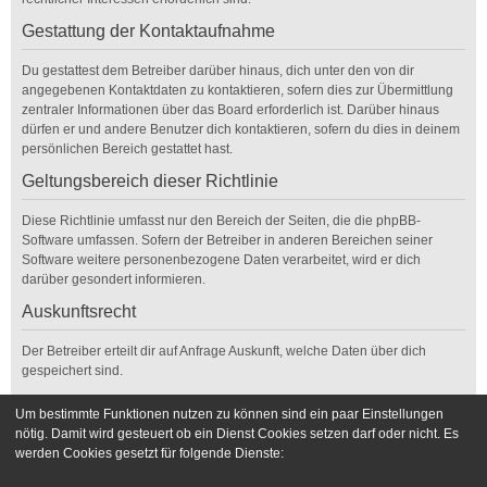
Gestattung der Kontaktaufnahme
Du gestattest dem Betreiber darüber hinaus, dich unter den von dir
angegebenen Kontaktdaten zu kontaktieren, sofern dies zur Übermittlung
zentraler Informationen über das Board erforderlich ist. Darüber hinaus
dürfen er und andere Benutzer dich kontaktieren, sofern du dies in deinem
persönlichen Bereich gestattet hast.
Geltungsbereich dieser Richtlinie
Diese Richtlinie umfasst nur den Bereich der Seiten, die die phpBB-
Software umfassen. Sofern der Betreiber in anderen Bereichen seiner
Software weitere personenbezogene Daten verarbeitet, wird er dich
darüber gesondert informieren.
Auskunftsrecht
Der Betreiber erteilt dir auf Anfrage Auskunft, welche Daten über dich
gespeichert sind.
Du kannst jederzeit die Löschung bzw. Sperrung deiner Daten verlangen.
Um bestimmte Funktionen nutzen zu können sind ein paar Einstellungen
Kontaktiere hierzu bitte den Betreiber.
nötig. Damit wird gesteuert ob ein Dienst Cookies setzen darf oder nicht. Es
werden Cookies gesetzt für folgende Dienste:
Foren-Übersicht
Kontakt