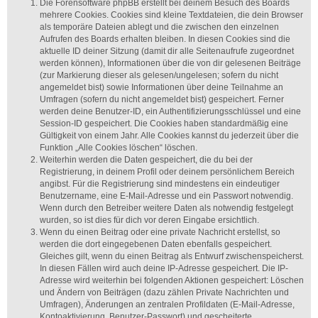
Die Forensoftware phpBB erstellt bei deinem Besuch des Boards
mehrere Cookies. Cookies sind kleine Textdateien, die dein Browser
als temporäre Dateien ablegt und die zwischen den einzelnen
Aufrufen des Boards erhalten bleiben. In diesen Cookies sind die
aktuelle ID deiner Sitzung (damit dir alle Seitenaufrufe zugeordnet
werden können), Informationen über die von dir gelesenen Beiträge
(zur Markierung dieser als gelesen/ungelesen; sofern du nicht
angemeldet bist) sowie Informationen über deine Teilnahme an
Umfragen (sofern du nicht angemeldet bist) gespeichert. Ferner
werden deine Benutzer-ID, ein Authentifizierungsschlüssel und eine
Session-ID gespeichert. Die Cookies haben standardmäßig eine
Gültigkeit von einem Jahr. Alle Cookies kannst du jederzeit über die
Funktion „Alle Cookies löschen“ löschen.
Weiterhin werden die Daten gespeichert, die du bei der
Registrierung, in deinem Profil oder deinem persönlichem Bereich
angibst. Für die Registrierung sind mindestens ein eindeutiger
Benutzername, eine E-Mail-Adresse und ein Passwort notwendig.
Wenn durch den Betreiber weitere Daten als notwendig festgelegt
wurden, so ist dies für dich vor deren Eingabe ersichtlich.
Wenn du einen Beitrag oder eine private Nachricht erstellst, so
werden die dort eingegebenen Daten ebenfalls gespeichert.
Gleiches gilt, wenn du einen Beitrag als Entwurf zwischenspeicherst.
In diesen Fällen wird auch deine IP-Adresse gespeichert. Die IP-
Adresse wird weiterhin bei folgenden Aktionen gespeichert: Löschen
und Ändern von Beiträgen (dazu zählen Private Nachrichten und
Umfragen), Änderungen an zentralen Profildaten (E-Mail-Adresse,
Kontoaktivierung, Benutzer-Passwort) und gescheiterte