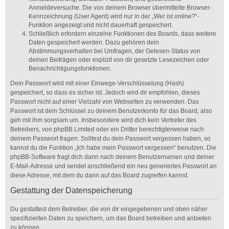
Anmeldeversuche. Die von deinem Browser übermittelte Browser-
Kennzeichnung (User Agent) wird nur in der „Wer ist online?“-
Funktion angezeigt und nicht dauerhaft gespeichert.
Schließlich erfordern einzelne Funktionen des Boards, dass weitere
Daten gespeichert werden. Dazu gehören dein
Abstimmungsverhalten bei Umfragen, der Gelesen-Status von
deinen Beiträgen oder explizit von dir gesetzte Lesezeichen oder
Benachrichtigungsfunktionen.
Dein Passwort wird mit einer Einwege-Verschlüsselung (Hash)
gespeichert, so dass es sicher ist. Jedoch wird dir empfohlen, dieses
Passwort nicht auf einer Vielzahl von Webseiten zu verwenden. Das
Passwort ist dein Schlüssel zu deinem Benutzerkonto für das Board, also
geh mit ihm sorgsam um. Insbesondere wird dich kein Vertreter des
Betreibers, von phpBB Limited oder ein Dritter berechtigterweise nach
deinem Passwort fragen. Solltest du dein Passwort vergessen haben, so
kannst du die Funktion „Ich habe mein Passwort vergessen“ benutzen. Die
phpBB-Software fragt dich dann nach deinem Benutzernamen und deiner
E-Mail-Adresse und sendet anschließend ein neu generiertes Passwort an
diese Adresse, mit dem du dann auf das Board zugreifen kannst.
Gestattung der Datenspeicherung
Du gestattest dem Betreiber, die von dir eingegebenen und oben näher
spezifizierten Daten zu speichern, um das Board betreiben und anbieten
zu können.