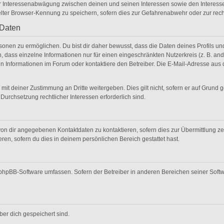
er Interessenabwägung zwischen deinen und seinen Interessen sowie den Interesse
lter Browser-Kennung zu speichern, sofern dies zur Gefahrenabwehr oder zur recht
 Daten
nen zu ermöglichen. Du bist dir daher bewusst, dass die Daten deines Profils und di
 dass einzelne Informationen nur für einen eingeschränkten Nutzerkreis (z. B. ande
Informationen im Forum oder kontaktiere den Betreiber. Die E-Mail-Adresse aus de
mit deiner Zustimmung an Dritte weitergeben. Dies gilt nicht, sofern er auf Grund 
 Durchsetzung rechtlicher Interessen erforderlich sind.
on dir angegebenen Kontaktdaten zu kontaktieren, sofern dies zur Übermittlung zent
ren, sofern du dies in deinem persönlichen Bereich gestattet hast.
ie phpBB-Software umfassen. Sofern der Betreiber in anderen Bereichen seiner Soft
über dich gespeichert sind.