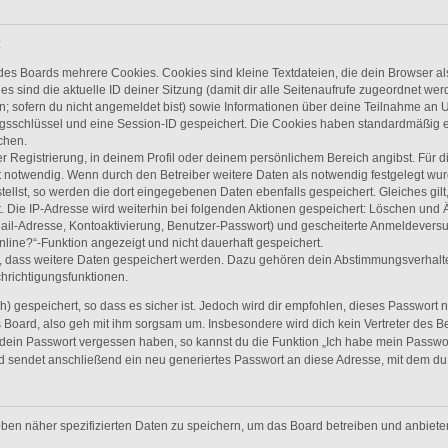
:
des Boards mehrere Cookies. Cookies sind kleine Textdateien, die dein Browser a
es sind die aktuelle ID deiner Sitzung (damit dir alle Seitenaufrufe zugeordnet we
n; sofern du nicht angemeldet bist) sowie Informationen über deine Teilnahme an U
ngsschlüssel und eine Session-ID gespeichert. Die Cookies haben standardmäßig ei
chen.
r Registrierung, in deinem Profil oder deinem persönlichem Bereich angibst. Für d
otwendig. Wenn durch den Betreiber weitere Daten als notwendig festgelegt wurden,
tellst, so werden die dort eingegebenen Daten ebenfalls gespeichert. Gleiches gilt
. Die IP-Adresse wird weiterhin bei folgenden Aktionen gespeichert: Löschen und
ail-Adresse, Kontoaktivierung, Benutzer-Passwort) und gescheiterte Anmeldevers
nline?“-Funktion angezeigt und nicht dauerhaft gespeichert.
s, dass weitere Daten gespeichert werden. Dazu gehören dein Abstimmungsverhalt
chrichtigungsfunktionen.
 gespeichert, so dass es sicher ist. Jedoch wird dir empfohlen, dieses Passwort 
 Board, also geh mit ihm sorgsam um. Insbesondere wird dich kein Vertreter des Be
 dein Passwort vergessen haben, so kannst du die Funktion „Ich habe mein Passwo
sendet anschließend ein neu generiertes Passwort an diese Adresse, mit dem du 
oben näher spezifizierten Daten zu speichern, um das Board betreiben und anbiet