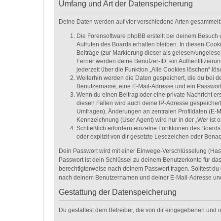
Umfang und Art der Datenspeicherung
Deine Daten werden auf vier verschiedene Arten gesammelt
Die Forensoftware phpBB erstellt bei deinem Besuch 
Aufrufen des Boards erhalten bleiben. In diesen Cooki
Beiträge (zur Markierung dieser als gelesen/ungelese
Ferner werden deine Benutzer-ID, ein Authentifizieru
jederzeit über die Funktion „Alle Cookies löschen“ lös
Weiterhin werden die Daten gespeichert, die du bei de
Benutzername, eine E-Mail-Adresse und ein Passwort n
Wenn du einen Beitrag oder eine private Nachricht ers
diesen Fällen wird auch deine IP-Adresse gespeichert
Umfragen), Änderungen an zentralen Profildaten (E-M
Kennzeichnung (User Agent) wird nur in der „Wer ist o
Schließlich erfordern einzelne Funktionen des Board
oder explizit von dir gesetzte Lesezeichen oder Bena
Dein Passwort wird mit einer Einwege-Verschlüsselung (Hash)
Passwort ist dein Schlüssel zu deinem Benutzerkonto für das
berechtigterweise nach deinem Passwort fragen. Solltest du
nach deinem Benutzernamen und deiner E-Mail-Adresse und 
Gestattung der Datenspeicherung
Du gestattest dem Betreiber, die von dir eingegebenen und 