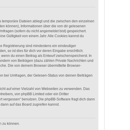
ls temporäre Dateien ablegt und die zwischen den einzelnen
rden können), Informationen über die von dir gelesenen
mfragen (sofern du nicht angemeldet bist) gespeichert.
ne Gültigkeit von einem Jahr. Alle Cookies kannst du
ie Registrierung sind mindestens ein eindeutiger
 so ist dies für dich vor deren Eingabe ersichtlich.
, wenn du einen Beitrag als Entwurf zwischenspeicherst. In
 Ändern von Beiträgen (dazu zählen Private Nachrichten und
uche. Die von deinem Browser übermittelte Browser-
en bei Umfragen, der Gelesen-Status von deinen Beiträgen
nicht auf einer Vielzahl von Webseiten zu verwenden. Das
treibers, von phpBB Limited oder ein Dritter
rt vergessen“ benutzen. Die phpBB-Software fragt dich dann
dann auf das Board zugreifen kannst.
en zu können.