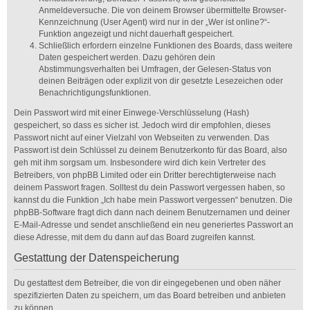
Anmeldeversuche. Die von deinem Browser übermittelte Browser-
Kennzeichnung (User Agent) wird nur in der „Wer ist online?“-
Funktion angezeigt und nicht dauerhaft gespeichert.
Schließlich erfordern einzelne Funktionen des Boards, dass weitere
Daten gespeichert werden. Dazu gehören dein
Abstimmungsverhalten bei Umfragen, der Gelesen-Status von
deinen Beiträgen oder explizit von dir gesetzte Lesezeichen oder
Benachrichtigungsfunktionen.
Dein Passwort wird mit einer Einwege-Verschlüsselung (Hash)
gespeichert, so dass es sicher ist. Jedoch wird dir empfohlen, dieses
Passwort nicht auf einer Vielzahl von Webseiten zu verwenden. Das
Passwort ist dein Schlüssel zu deinem Benutzerkonto für das Board, also
geh mit ihm sorgsam um. Insbesondere wird dich kein Vertreter des
Betreibers, von phpBB Limited oder ein Dritter berechtigterweise nach
deinem Passwort fragen. Solltest du dein Passwort vergessen haben, so
kannst du die Funktion „Ich habe mein Passwort vergessen“ benutzen. Die
phpBB-Software fragt dich dann nach deinem Benutzernamen und deiner
E-Mail-Adresse und sendet anschließend ein neu generiertes Passwort an
diese Adresse, mit dem du dann auf das Board zugreifen kannst.
Gestattung der Datenspeicherung
Du gestattest dem Betreiber, die von dir eingegebenen und oben näher
spezifizierten Daten zu speichern, um das Board betreiben und anbieten
zu können.