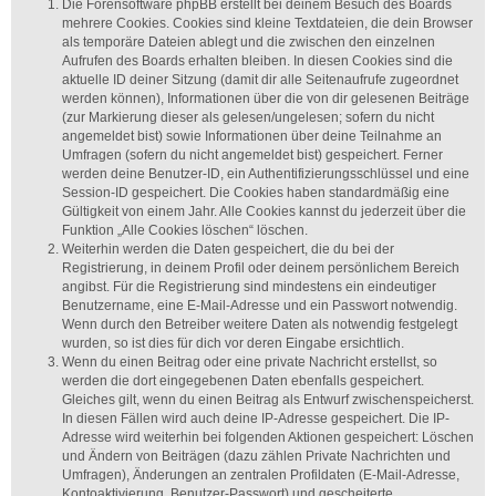
Die Forensoftware phpBB erstellt bei deinem Besuch des Boards
mehrere Cookies. Cookies sind kleine Textdateien, die dein Browser
als temporäre Dateien ablegt und die zwischen den einzelnen
Aufrufen des Boards erhalten bleiben. In diesen Cookies sind die
aktuelle ID deiner Sitzung (damit dir alle Seitenaufrufe zugeordnet
werden können), Informationen über die von dir gelesenen Beiträge
(zur Markierung dieser als gelesen/ungelesen; sofern du nicht
angemeldet bist) sowie Informationen über deine Teilnahme an
Umfragen (sofern du nicht angemeldet bist) gespeichert. Ferner
werden deine Benutzer-ID, ein Authentifizierungsschlüssel und eine
Session-ID gespeichert. Die Cookies haben standardmäßig eine
Gültigkeit von einem Jahr. Alle Cookies kannst du jederzeit über die
Funktion „Alle Cookies löschen“ löschen.
Weiterhin werden die Daten gespeichert, die du bei der
Registrierung, in deinem Profil oder deinem persönlichem Bereich
angibst. Für die Registrierung sind mindestens ein eindeutiger
Benutzername, eine E-Mail-Adresse und ein Passwort notwendig.
Wenn durch den Betreiber weitere Daten als notwendig festgelegt
wurden, so ist dies für dich vor deren Eingabe ersichtlich.
Wenn du einen Beitrag oder eine private Nachricht erstellst, so
werden die dort eingegebenen Daten ebenfalls gespeichert.
Gleiches gilt, wenn du einen Beitrag als Entwurf zwischenspeicherst.
In diesen Fällen wird auch deine IP-Adresse gespeichert. Die IP-
Adresse wird weiterhin bei folgenden Aktionen gespeichert: Löschen
und Ändern von Beiträgen (dazu zählen Private Nachrichten und
Umfragen), Änderungen an zentralen Profildaten (E-Mail-Adresse,
Kontoaktivierung, Benutzer-Passwort) und gescheiterte