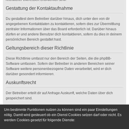
Gestattung der Kontaktaufnahme
Du gestattest dem Betreiber darüber hinaus, dich unter den von dir
angegebenen Kontaktdaten zu kontaktieren, sofern dies zur Übermittlung
zentraler Informationen über das Board erforderlich ist. Darüber hinaus
dürfen er und andere Benutzer dich kontaktieren, sofern du dies in deinem
persönlichen Bereich gestattet hast.
Geltungsbereich dieser Richtlinie
Diese Richtlinie umfasst nur den Bereich der Seiten, die die phpBB-
Software umfassen. Sofern der Betreiber in anderen Bereichen seiner
Software weitere personenbezogene Daten verarbeitet, wird er dich
darüber gesondert informieren.
Auskunftsrecht
Der Betreiber erteilt dir auf Anfrage Auskunft, welche Daten über dich
gespeichert sind.
Du kannst jederzeit die Löschung bzw. Sperrung deiner Daten verlangen.
Um bestimmte Funktionen nutzen zu können sind ein paar Einstellungen
Kontaktiere hierzu bitte den Betreiber.
nötig. Damit wird gesteuert ob ein Dienst Cookies setzen darf oder nicht. Es
werden Cookies gesetzt für folgende Dienste:
Foren-Übersicht
Kontakt