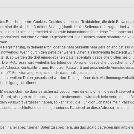
:
des Boards mehrere Cookies. Cookies sind kleine Textdateien, die dein Browser a
es sind die aktuelle ID deiner Sitzung (damit dir alle Seitenaufrufe zugeordnet we
n; sofern du nicht angemeldet bist) sowie Informationen über deine Teilnahme an U
ngsschlüssel und eine Session-ID gespeichert. Die Cookies haben standardmäßig ei
chen.
r Registrierung, in deinem Profil oder deinem persönlichem Bereich angibst. Für d
otwendig. Wenn durch den Betreiber weitere Daten als notwendig festgelegt wurden,
tellst, so werden die dort eingegebenen Daten ebenfalls gespeichert. Gleiches gilt
. Die IP-Adresse wird weiterhin bei folgenden Aktionen gespeichert: Löschen und
ail-Adresse, Kontoaktivierung, Benutzer-Passwort) und gescheiterte Anmeldevers
nline?“-Funktion angezeigt und nicht dauerhaft gespeichert.
s, dass weitere Daten gespeichert werden. Dazu gehören dein Abstimmungsverhalt
chrichtigungsfunktionen.
 gespeichert, so dass es sicher ist. Jedoch wird dir empfohlen, dieses Passwort 
 Board, also geh mit ihm sorgsam um. Insbesondere wird dich kein Vertreter des Be
 dein Passwort vergessen haben, so kannst du die Funktion „Ich habe mein Passwo
sendet anschließend ein neu generiertes Passwort an diese Adresse, mit dem du 
oben näher spezifizierten Daten zu speichern, um das Board betreiben und anbiet