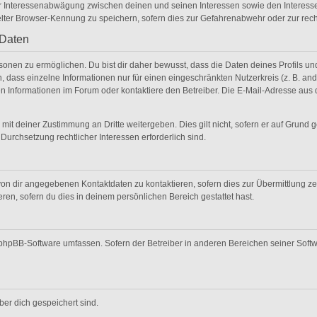
er Interessenabwägung zwischen deinen und seinen Interessen sowie den Interesse
lter Browser-Kennung zu speichern, sofern dies zur Gefahrenabwehr oder zur recht
 Daten
nen zu ermöglichen. Du bist dir daher bewusst, dass die Daten deines Profils und di
 dass einzelne Informationen nur für einen eingeschränkten Nutzerkreis (z. B. ande
Informationen im Forum oder kontaktiere den Betreiber. Die E-Mail-Adresse aus de
mit deiner Zustimmung an Dritte weitergeben. Dies gilt nicht, sofern er auf Grund 
 Durchsetzung rechtlicher Interessen erforderlich sind.
on dir angegebenen Kontaktdaten zu kontaktieren, sofern dies zur Übermittlung zent
ren, sofern du dies in deinem persönlichen Bereich gestattet hast.
ie phpBB-Software umfassen. Sofern der Betreiber in anderen Bereichen seiner Soft
über dich gespeichert sind.