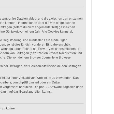
ls temporäre Dateien ablegt und die zwischen den einzelnen
rden können), Informationen über die von dir gelesenen
mfragen (sofern du nicht angemeldet bist) gespeichert.
ne Gültigkeit von einem Jahr. Alle Cookies kannst du
ie Registrierung sind mindestens ein eindeutiger
 so ist dies für dich vor deren Eingabe ersichtlich.
, wenn du einen Beitrag als Entwurf zwischenspeicherst. In
 Ändern von Beiträgen (dazu zählen Private Nachrichten und
uche. Die von deinem Browser übermittelte Browser-
en bei Umfragen, der Gelesen-Status von deinen Beiträgen
nicht auf einer Vielzahl von Webseiten zu verwenden. Das
treibers, von phpBB Limited oder ein Dritter
rt vergessen“ benutzen. Die phpBB-Software fragt dich dann
dann auf das Board zugreifen kannst.
en zu können.