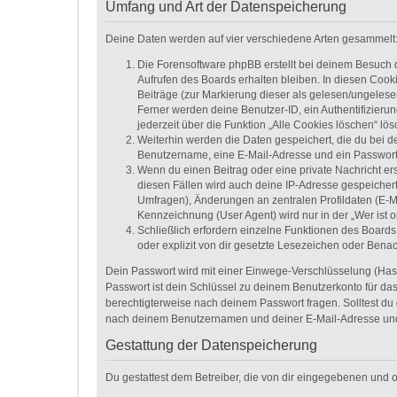
Umfang und Art der Datenspeicherung
Deine Daten werden auf vier verschiedene Arten gesammelt
Die Forensoftware phpBB erstellt bei deinem Besuch 
Aufrufen des Boards erhalten bleiben. In diesen Cooki
Beiträge (zur Markierung dieser als gelesen/ungelese
Ferner werden deine Benutzer-ID, ein Authentifizieru
jederzeit über die Funktion „Alle Cookies löschen“ lös
Weiterhin werden die Daten gespeichert, die du bei de
Benutzername, eine E-Mail-Adresse und ein Passwort n
Wenn du einen Beitrag oder eine private Nachricht ers
diesen Fällen wird auch deine IP-Adresse gespeichert
Umfragen), Änderungen an zentralen Profildaten (E-M
Kennzeichnung (User Agent) wird nur in der „Wer ist o
Schließlich erfordern einzelne Funktionen des Board
oder explizit von dir gesetzte Lesezeichen oder Bena
Dein Passwort wird mit einer Einwege-Verschlüsselung (Hash)
Passwort ist dein Schlüssel zu deinem Benutzerkonto für das
berechtigterweise nach deinem Passwort fragen. Solltest du
nach deinem Benutzernamen und deiner E-Mail-Adresse und 
Gestattung der Datenspeicherung
Du gestattest dem Betreiber, die von dir eingegebenen und 