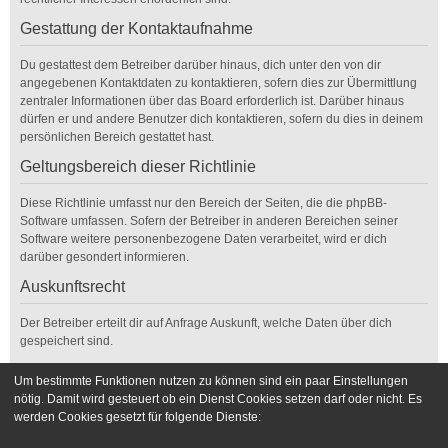
Gestattung der Kontaktaufnahme
Du gestattest dem Betreiber darüber hinaus, dich unter den von dir
angegebenen Kontaktdaten zu kontaktieren, sofern dies zur Übermittlung
zentraler Informationen über das Board erforderlich ist. Darüber hinaus
dürfen er und andere Benutzer dich kontaktieren, sofern du dies in deinem
persönlichen Bereich gestattet hast.
Geltungsbereich dieser Richtlinie
Diese Richtlinie umfasst nur den Bereich der Seiten, die die phpBB-
Software umfassen. Sofern der Betreiber in anderen Bereichen seiner
Software weitere personenbezogene Daten verarbeitet, wird er dich
darüber gesondert informieren.
Auskunftsrecht
Der Betreiber erteilt dir auf Anfrage Auskunft, welche Daten über dich
gespeichert sind.
Du kannst jederzeit die Löschung bzw. Sperrung deiner Daten verlangen.
Um bestimmte Funktionen nutzen zu können sind ein paar Einstellungen
Kontaktiere hierzu bitte den Betreiber.
nötig. Damit wird gesteuert ob ein Dienst Cookies setzen darf oder nicht. Es
werden Cookies gesetzt für folgende Dienste:
Foren-Übersicht
Kontakt