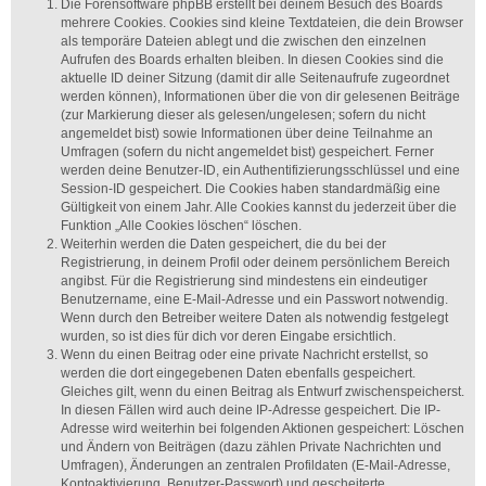
Die Forensoftware phpBB erstellt bei deinem Besuch des Boards
mehrere Cookies. Cookies sind kleine Textdateien, die dein Browser
als temporäre Dateien ablegt und die zwischen den einzelnen
Aufrufen des Boards erhalten bleiben. In diesen Cookies sind die
aktuelle ID deiner Sitzung (damit dir alle Seitenaufrufe zugeordnet
werden können), Informationen über die von dir gelesenen Beiträge
(zur Markierung dieser als gelesen/ungelesen; sofern du nicht
angemeldet bist) sowie Informationen über deine Teilnahme an
Umfragen (sofern du nicht angemeldet bist) gespeichert. Ferner
werden deine Benutzer-ID, ein Authentifizierungsschlüssel und eine
Session-ID gespeichert. Die Cookies haben standardmäßig eine
Gültigkeit von einem Jahr. Alle Cookies kannst du jederzeit über die
Funktion „Alle Cookies löschen“ löschen.
Weiterhin werden die Daten gespeichert, die du bei der
Registrierung, in deinem Profil oder deinem persönlichem Bereich
angibst. Für die Registrierung sind mindestens ein eindeutiger
Benutzername, eine E-Mail-Adresse und ein Passwort notwendig.
Wenn durch den Betreiber weitere Daten als notwendig festgelegt
wurden, so ist dies für dich vor deren Eingabe ersichtlich.
Wenn du einen Beitrag oder eine private Nachricht erstellst, so
werden die dort eingegebenen Daten ebenfalls gespeichert.
Gleiches gilt, wenn du einen Beitrag als Entwurf zwischenspeicherst.
In diesen Fällen wird auch deine IP-Adresse gespeichert. Die IP-
Adresse wird weiterhin bei folgenden Aktionen gespeichert: Löschen
und Ändern von Beiträgen (dazu zählen Private Nachrichten und
Umfragen), Änderungen an zentralen Profildaten (E-Mail-Adresse,
Kontoaktivierung, Benutzer-Passwort) und gescheiterte