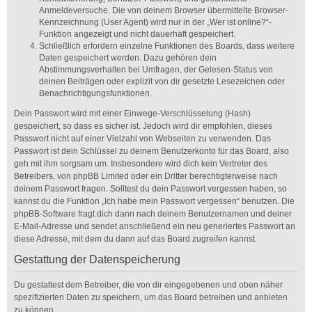
Anmeldeversuche. Die von deinem Browser übermittelte Browser-
Kennzeichnung (User Agent) wird nur in der „Wer ist online?“-
Funktion angezeigt und nicht dauerhaft gespeichert.
Schließlich erfordern einzelne Funktionen des Boards, dass weitere
Daten gespeichert werden. Dazu gehören dein
Abstimmungsverhalten bei Umfragen, der Gelesen-Status von
deinen Beiträgen oder explizit von dir gesetzte Lesezeichen oder
Benachrichtigungsfunktionen.
Dein Passwort wird mit einer Einwege-Verschlüsselung (Hash)
gespeichert, so dass es sicher ist. Jedoch wird dir empfohlen, dieses
Passwort nicht auf einer Vielzahl von Webseiten zu verwenden. Das
Passwort ist dein Schlüssel zu deinem Benutzerkonto für das Board, also
geh mit ihm sorgsam um. Insbesondere wird dich kein Vertreter des
Betreibers, von phpBB Limited oder ein Dritter berechtigterweise nach
deinem Passwort fragen. Solltest du dein Passwort vergessen haben, so
kannst du die Funktion „Ich habe mein Passwort vergessen“ benutzen. Die
phpBB-Software fragt dich dann nach deinem Benutzernamen und deiner
E-Mail-Adresse und sendet anschließend ein neu generiertes Passwort an
diese Adresse, mit dem du dann auf das Board zugreifen kannst.
Gestattung der Datenspeicherung
Du gestattest dem Betreiber, die von dir eingegebenen und oben näher
spezifizierten Daten zu speichern, um das Board betreiben und anbieten
zu können.