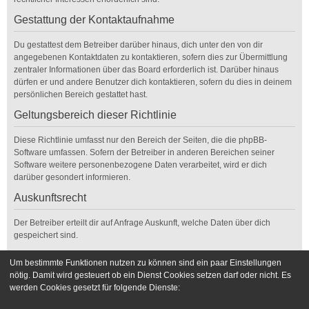
Gestattung der Kontaktaufnahme
Du gestattest dem Betreiber darüber hinaus, dich unter den von dir
angegebenen Kontaktdaten zu kontaktieren, sofern dies zur Übermittlung
zentraler Informationen über das Board erforderlich ist. Darüber hinaus
dürfen er und andere Benutzer dich kontaktieren, sofern du dies in deinem
persönlichen Bereich gestattet hast.
Geltungsbereich dieser Richtlinie
Diese Richtlinie umfasst nur den Bereich der Seiten, die die phpBB-
Software umfassen. Sofern der Betreiber in anderen Bereichen seiner
Software weitere personenbezogene Daten verarbeitet, wird er dich
darüber gesondert informieren.
Auskunftsrecht
Der Betreiber erteilt dir auf Anfrage Auskunft, welche Daten über dich
gespeichert sind.
Du kannst jederzeit die Löschung bzw. Sperrung deiner Daten verlangen.
Um bestimmte Funktionen nutzen zu können sind ein paar Einstellungen
Kontaktiere hierzu bitte den Betreiber.
nötig. Damit wird gesteuert ob ein Dienst Cookies setzen darf oder nicht. Es
werden Cookies gesetzt für folgende Dienste:
Foren-Übersicht
Kontakt