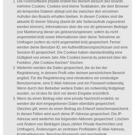
Die Forensoftware phpBB erstellt bei deinem Besuch des Boards
mehrere Cookies. Cookies sind kleine Textdateien, die dein Browser
als temporäre Dateien ablegt und die zwischen den einzelnen
Aufrufen des Boards erhalten bleiben. In diesen Cookies sind die
aktuelle ID deiner Sitzung (damit dir alle Seitenaufrufe zugeordnet
werden können), Informationen über die von dir gelesenen Beiträge
(zur Markierung dieser als gelesen/ungelesen; sofern du nicht
angemeldet bist) sowie Informationen über deine Teilnahme an
Umfragen (sofern du nicht angemeldet bist) gespeichert. Ferner
werden deine Benutzer-ID, ein Authentifizierungsschlüssel und eine
Session-ID gespeichert. Die Cookies haben standardmäßig eine
Gültigkeit von einem Jahr. Alle Cookies kannst du jederzeit über die
Funktion „Alle Cookies löschen“ löschen.
Weiterhin werden die Daten gespeichert, die du bei der
Registrierung, in deinem Profil oder deinem persönlichem Bereich
angibst. Für die Registrierung sind mindestens ein eindeutiger
Benutzername, eine E-Mail-Adresse und ein Passwort notwendig.
Wenn durch den Betreiber weitere Daten als notwendig festgelegt
wurden, so ist dies für dich vor deren Eingabe ersichtlich.
Wenn du einen Beitrag oder eine private Nachricht erstellst, so
werden die dort eingegebenen Daten ebenfalls gespeichert.
Gleiches gilt, wenn du einen Beitrag als Entwurf zwischenspeicherst.
In diesen Fällen wird auch deine IP-Adresse gespeichert. Die IP-
Adresse wird weiterhin bei folgenden Aktionen gespeichert: Löschen
und Ändern von Beiträgen (dazu zählen Private Nachrichten und
Umfragen), Änderungen an zentralen Profildaten (E-Mail-Adresse,
Kontoaktivierung, Benutzer-Passwort) und gescheiterte