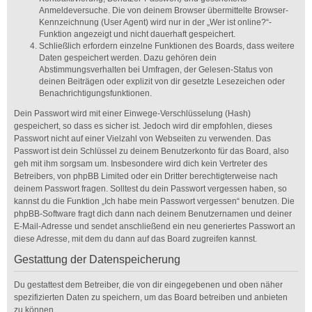
Anmeldeversuche. Die von deinem Browser übermittelte Browser-
Kennzeichnung (User Agent) wird nur in der „Wer ist online?“-
Funktion angezeigt und nicht dauerhaft gespeichert.
Schließlich erfordern einzelne Funktionen des Boards, dass weitere
Daten gespeichert werden. Dazu gehören dein
Abstimmungsverhalten bei Umfragen, der Gelesen-Status von
deinen Beiträgen oder explizit von dir gesetzte Lesezeichen oder
Benachrichtigungsfunktionen.
Dein Passwort wird mit einer Einwege-Verschlüsselung (Hash)
gespeichert, so dass es sicher ist. Jedoch wird dir empfohlen, dieses
Passwort nicht auf einer Vielzahl von Webseiten zu verwenden. Das
Passwort ist dein Schlüssel zu deinem Benutzerkonto für das Board, also
geh mit ihm sorgsam um. Insbesondere wird dich kein Vertreter des
Betreibers, von phpBB Limited oder ein Dritter berechtigterweise nach
deinem Passwort fragen. Solltest du dein Passwort vergessen haben, so
kannst du die Funktion „Ich habe mein Passwort vergessen“ benutzen. Die
phpBB-Software fragt dich dann nach deinem Benutzernamen und deiner
E-Mail-Adresse und sendet anschließend ein neu generiertes Passwort an
diese Adresse, mit dem du dann auf das Board zugreifen kannst.
Gestattung der Datenspeicherung
Du gestattest dem Betreiber, die von dir eingegebenen und oben näher
spezifizierten Daten zu speichern, um das Board betreiben und anbieten
zu können.