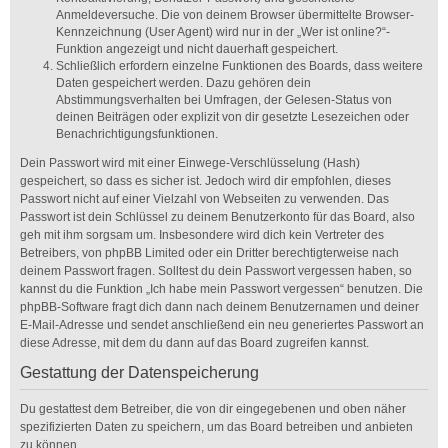
Anmeldeversuche. Die von deinem Browser übermittelte Browser-
Kennzeichnung (User Agent) wird nur in der „Wer ist online?“-
Funktion angezeigt und nicht dauerhaft gespeichert.
Schließlich erfordern einzelne Funktionen des Boards, dass weitere
Daten gespeichert werden. Dazu gehören dein
Abstimmungsverhalten bei Umfragen, der Gelesen-Status von
deinen Beiträgen oder explizit von dir gesetzte Lesezeichen oder
Benachrichtigungsfunktionen.
Dein Passwort wird mit einer Einwege-Verschlüsselung (Hash)
gespeichert, so dass es sicher ist. Jedoch wird dir empfohlen, dieses
Passwort nicht auf einer Vielzahl von Webseiten zu verwenden. Das
Passwort ist dein Schlüssel zu deinem Benutzerkonto für das Board, also
geh mit ihm sorgsam um. Insbesondere wird dich kein Vertreter des
Betreibers, von phpBB Limited oder ein Dritter berechtigterweise nach
deinem Passwort fragen. Solltest du dein Passwort vergessen haben, so
kannst du die Funktion „Ich habe mein Passwort vergessen“ benutzen. Die
phpBB-Software fragt dich dann nach deinem Benutzernamen und deiner
E-Mail-Adresse und sendet anschließend ein neu generiertes Passwort an
diese Adresse, mit dem du dann auf das Board zugreifen kannst.
Gestattung der Datenspeicherung
Du gestattest dem Betreiber, die von dir eingegebenen und oben näher
spezifizierten Daten zu speichern, um das Board betreiben und anbieten
zu können.