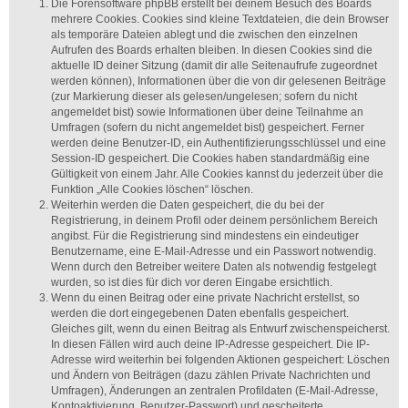
Die Forensoftware phpBB erstellt bei deinem Besuch des Boards
mehrere Cookies. Cookies sind kleine Textdateien, die dein Browser
als temporäre Dateien ablegt und die zwischen den einzelnen
Aufrufen des Boards erhalten bleiben. In diesen Cookies sind die
aktuelle ID deiner Sitzung (damit dir alle Seitenaufrufe zugeordnet
werden können), Informationen über die von dir gelesenen Beiträge
(zur Markierung dieser als gelesen/ungelesen; sofern du nicht
angemeldet bist) sowie Informationen über deine Teilnahme an
Umfragen (sofern du nicht angemeldet bist) gespeichert. Ferner
werden deine Benutzer-ID, ein Authentifizierungsschlüssel und eine
Session-ID gespeichert. Die Cookies haben standardmäßig eine
Gültigkeit von einem Jahr. Alle Cookies kannst du jederzeit über die
Funktion „Alle Cookies löschen“ löschen.
Weiterhin werden die Daten gespeichert, die du bei der
Registrierung, in deinem Profil oder deinem persönlichem Bereich
angibst. Für die Registrierung sind mindestens ein eindeutiger
Benutzername, eine E-Mail-Adresse und ein Passwort notwendig.
Wenn durch den Betreiber weitere Daten als notwendig festgelegt
wurden, so ist dies für dich vor deren Eingabe ersichtlich.
Wenn du einen Beitrag oder eine private Nachricht erstellst, so
werden die dort eingegebenen Daten ebenfalls gespeichert.
Gleiches gilt, wenn du einen Beitrag als Entwurf zwischenspeicherst.
In diesen Fällen wird auch deine IP-Adresse gespeichert. Die IP-
Adresse wird weiterhin bei folgenden Aktionen gespeichert: Löschen
und Ändern von Beiträgen (dazu zählen Private Nachrichten und
Umfragen), Änderungen an zentralen Profildaten (E-Mail-Adresse,
Kontoaktivierung, Benutzer-Passwort) und gescheiterte