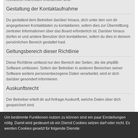
Gestattung der Kontaktaufnahme
Du gestattest dem Betreiber darüber hinaus, dich unter den von dir
angegebenen Kontaktdaten zu kontaktieren, sofern dies zur Übermittlung
zentraler Informationen über das Board erforderlich ist. Darüber hinaus
dürfen er und andere Benutzer dich kontaktieren, sofern du dies in deinem
persönlichen Bereich gestattet hast.
Geltungsbereich dieser Richtlinie
Diese Richtlinie umfasst nur den Bereich der Seiten, die die phpBB-
Software umfassen. Sofern der Betreiber in anderen Bereichen seiner
Software weitere personenbezogene Daten verarbeitet, wird er dich
darüber gesondert informieren.
Auskunftsrecht
Der Betreiber erteilt dir auf Anfrage Auskunft, welche Daten über dich
gespeichert sind.
Du kannst jederzeit die Löschung bzw. Sperrung deiner Daten verlangen.
Um bestimmte Funktionen nutzen zu können sind ein paar Einstellungen
Kontaktiere hierzu bitte den Betreiber.
nötig. Damit wird gesteuert ob ein Dienst Cookies setzen darf oder nicht. Es
werden Cookies gesetzt für folgende Dienste:
Foren-Übersicht
Kontakt