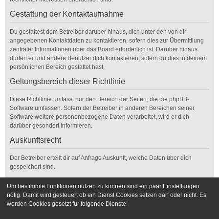
Gestattung der Kontaktaufnahme
Du gestattest dem Betreiber darüber hinaus, dich unter den von dir
angegebenen Kontaktdaten zu kontaktieren, sofern dies zur Übermittlung
zentraler Informationen über das Board erforderlich ist. Darüber hinaus
dürfen er und andere Benutzer dich kontaktieren, sofern du dies in deinem
persönlichen Bereich gestattet hast.
Geltungsbereich dieser Richtlinie
Diese Richtlinie umfasst nur den Bereich der Seiten, die die phpBB-
Software umfassen. Sofern der Betreiber in anderen Bereichen seiner
Software weitere personenbezogene Daten verarbeitet, wird er dich
darüber gesondert informieren.
Auskunftsrecht
Der Betreiber erteilt dir auf Anfrage Auskunft, welche Daten über dich
gespeichert sind.
Du kannst jederzeit die Löschung bzw. Sperrung deiner Daten verlangen.
Um bestimmte Funktionen nutzen zu können sind ein paar Einstellungen
Kontaktiere hierzu bitte den Betreiber.
nötig. Damit wird gesteuert ob ein Dienst Cookies setzen darf oder nicht. Es
werden Cookies gesetzt für folgende Dienste:
Foren-Übersicht
Kontakt