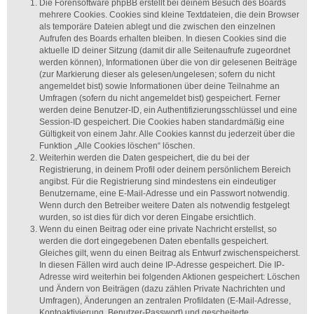
Die Forensoftware phpBB erstellt bei deinem Besuch des Boards
mehrere Cookies. Cookies sind kleine Textdateien, die dein Browser
als temporäre Dateien ablegt und die zwischen den einzelnen
Aufrufen des Boards erhalten bleiben. In diesen Cookies sind die
aktuelle ID deiner Sitzung (damit dir alle Seitenaufrufe zugeordnet
werden können), Informationen über die von dir gelesenen Beiträge
(zur Markierung dieser als gelesen/ungelesen; sofern du nicht
angemeldet bist) sowie Informationen über deine Teilnahme an
Umfragen (sofern du nicht angemeldet bist) gespeichert. Ferner
werden deine Benutzer-ID, ein Authentifizierungsschlüssel und eine
Session-ID gespeichert. Die Cookies haben standardmäßig eine
Gültigkeit von einem Jahr. Alle Cookies kannst du jederzeit über die
Funktion „Alle Cookies löschen“ löschen.
Weiterhin werden die Daten gespeichert, die du bei der
Registrierung, in deinem Profil oder deinem persönlichem Bereich
angibst. Für die Registrierung sind mindestens ein eindeutiger
Benutzername, eine E-Mail-Adresse und ein Passwort notwendig.
Wenn durch den Betreiber weitere Daten als notwendig festgelegt
wurden, so ist dies für dich vor deren Eingabe ersichtlich.
Wenn du einen Beitrag oder eine private Nachricht erstellst, so
werden die dort eingegebenen Daten ebenfalls gespeichert.
Gleiches gilt, wenn du einen Beitrag als Entwurf zwischenspeicherst.
In diesen Fällen wird auch deine IP-Adresse gespeichert. Die IP-
Adresse wird weiterhin bei folgenden Aktionen gespeichert: Löschen
und Ändern von Beiträgen (dazu zählen Private Nachrichten und
Umfragen), Änderungen an zentralen Profildaten (E-Mail-Adresse,
Kontoaktivierung, Benutzer-Passwort) und gescheiterte