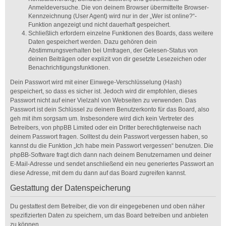
Anmeldeversuche. Die von deinem Browser übermittelte Browser-
Kennzeichnung (User Agent) wird nur in der „Wer ist online?“-
Funktion angezeigt und nicht dauerhaft gespeichert.
Schließlich erfordern einzelne Funktionen des Boards, dass weitere
Daten gespeichert werden. Dazu gehören dein
Abstimmungsverhalten bei Umfragen, der Gelesen-Status von
deinen Beiträgen oder explizit von dir gesetzte Lesezeichen oder
Benachrichtigungsfunktionen.
Dein Passwort wird mit einer Einwege-Verschlüsselung (Hash)
gespeichert, so dass es sicher ist. Jedoch wird dir empfohlen, dieses
Passwort nicht auf einer Vielzahl von Webseiten zu verwenden. Das
Passwort ist dein Schlüssel zu deinem Benutzerkonto für das Board, also
geh mit ihm sorgsam um. Insbesondere wird dich kein Vertreter des
Betreibers, von phpBB Limited oder ein Dritter berechtigterweise nach
deinem Passwort fragen. Solltest du dein Passwort vergessen haben, so
kannst du die Funktion „Ich habe mein Passwort vergessen“ benutzen. Die
phpBB-Software fragt dich dann nach deinem Benutzernamen und deiner
E-Mail-Adresse und sendet anschließend ein neu generiertes Passwort an
diese Adresse, mit dem du dann auf das Board zugreifen kannst.
Gestattung der Datenspeicherung
Du gestattest dem Betreiber, die von dir eingegebenen und oben näher
spezifizierten Daten zu speichern, um das Board betreiben und anbieten
zu können.