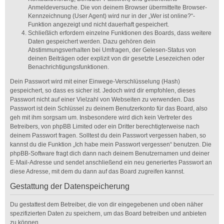
Anmeldeversuche. Die von deinem Browser übermittelte Browser-
Kennzeichnung (User Agent) wird nur in der „Wer ist online?“-
Funktion angezeigt und nicht dauerhaft gespeichert.
Schließlich erfordern einzelne Funktionen des Boards, dass weitere
Daten gespeichert werden. Dazu gehören dein
Abstimmungsverhalten bei Umfragen, der Gelesen-Status von
deinen Beiträgen oder explizit von dir gesetzte Lesezeichen oder
Benachrichtigungsfunktionen.
Dein Passwort wird mit einer Einwege-Verschlüsselung (Hash)
gespeichert, so dass es sicher ist. Jedoch wird dir empfohlen, dieses
Passwort nicht auf einer Vielzahl von Webseiten zu verwenden. Das
Passwort ist dein Schlüssel zu deinem Benutzerkonto für das Board, also
geh mit ihm sorgsam um. Insbesondere wird dich kein Vertreter des
Betreibers, von phpBB Limited oder ein Dritter berechtigterweise nach
deinem Passwort fragen. Solltest du dein Passwort vergessen haben, so
kannst du die Funktion „Ich habe mein Passwort vergessen“ benutzen. Die
phpBB-Software fragt dich dann nach deinem Benutzernamen und deiner
E-Mail-Adresse und sendet anschließend ein neu generiertes Passwort an
diese Adresse, mit dem du dann auf das Board zugreifen kannst.
Gestattung der Datenspeicherung
Du gestattest dem Betreiber, die von dir eingegebenen und oben näher
spezifizierten Daten zu speichern, um das Board betreiben und anbieten
zu können.