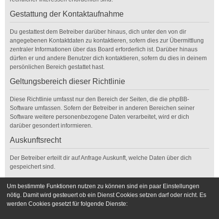
Gestattung der Kontaktaufnahme
Du gestattest dem Betreiber darüber hinaus, dich unter den von dir
angegebenen Kontaktdaten zu kontaktieren, sofern dies zur Übermittlung
zentraler Informationen über das Board erforderlich ist. Darüber hinaus
dürfen er und andere Benutzer dich kontaktieren, sofern du dies in deinem
persönlichen Bereich gestattet hast.
Geltungsbereich dieser Richtlinie
Diese Richtlinie umfasst nur den Bereich der Seiten, die die phpBB-
Software umfassen. Sofern der Betreiber in anderen Bereichen seiner
Software weitere personenbezogene Daten verarbeitet, wird er dich
darüber gesondert informieren.
Auskunftsrecht
Der Betreiber erteilt dir auf Anfrage Auskunft, welche Daten über dich
gespeichert sind.
Du kannst jederzeit die Löschung bzw. Sperrung deiner Daten verlangen.
Um bestimmte Funktionen nutzen zu können sind ein paar Einstellungen
Kontaktiere hierzu bitte den Betreiber.
nötig. Damit wird gesteuert ob ein Dienst Cookies setzen darf oder nicht. Es
werden Cookies gesetzt für folgende Dienste:
Foren-Übersicht
Kontakt