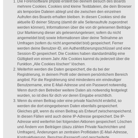
Die Forensoftware phpBB erstellt bei deinem Besuch des Boards
mehrere Cookies. Cookies sind kleine Textdateien, die dein Browser
als temporäre Dateien ablegt und die zwischen den einzelnen
Aufrufen des Boards erhalten bleiben. In diesen Cookies sind die
aktuelle ID deiner Sitzung (damit dir alle Seitenaufrufe zugeordnet
werden können), Informationen über die von dir gelesenen Beiträge
(zur Markierung dieser als gelesen/ungelesen; sofern du nicht
angemeldet bist) sowie Informationen über deine Teilnahme an
Umfragen (sofern du nicht angemeldet bist) gespeichert. Ferner
werden deine Benutzer-ID, ein Authentifizierungsschlüssel und eine
Session-ID gespeichert. Die Cookies haben standardmäßig eine
Gültigkeit von einem Jahr. Alle Cookies kannst du jederzeit über die
Funktion „Alle Cookies löschen“ löschen.
Weiterhin werden die Daten gespeichert, die du bei der
Registrierung, in deinem Profil oder deinem persönlichem Bereich
angibst. Für die Registrierung sind mindestens ein eindeutiger
Benutzername, eine E-Mail-Adresse und ein Passwort notwendig.
Wenn durch den Betreiber weitere Daten als notwendig festgelegt
wurden, so ist dies für dich vor deren Eingabe ersichtlich.
Wenn du einen Beitrag oder eine private Nachricht erstellst, so
werden die dort eingegebenen Daten ebenfalls gespeichert.
Gleiches gilt, wenn du einen Beitrag als Entwurf zwischenspeicherst.
In diesen Fällen wird auch deine IP-Adresse gespeichert. Die IP-
Adresse wird weiterhin bei folgenden Aktionen gespeichert: Löschen
und Ändern von Beiträgen (dazu zählen Private Nachrichten und
Umfragen), Änderungen an zentralen Profildaten (E-Mail-Adresse,
Kontoaktivierung, Benutzer-Passwort) und gescheiterte