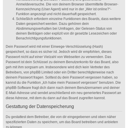
Anmeldeversuche. Die von deinem Browser übermittelte Browser-
Kennzeichnung (User Agent) wird nur in der „Wer ist online?“-
Funktion angezeigt und nicht dauerhaft gespeichert.
Schließlich erfordern einzelne Funktionen des Boards, dass weitere
Daten gespeichert werden. Dazu gehören dein
Abstimmungsverhalten bei Umfragen, der Gelesen-Status von
deinen Beiträgen oder explizit von dir gesetzte Lesezeichen oder
Benachrichtigungsfunktionen.
Dein Passwort wird mit einer Einwege-Verschlüsselung (Hash)
gespeichert, so dass es sicher ist. Jedoch wird dir empfohlen, dieses
Passwort nicht auf einer Vielzahl von Webseiten zu verwenden. Das
Passwort ist dein Schlüssel zu deinem Benutzerkonto für das Board, also
geh mit ihm sorgsam um. Insbesondere wird dich kein Vertreter des
Betreibers, von phpBB Limited oder ein Dritter berechtigterweise nach
deinem Passwort fragen. Solltest du dein Passwort vergessen haben, so
kannst du die Funktion „Ich habe mein Passwort vergessen“ benutzen. Die
phpBB-Software fragt dich dann nach deinem Benutzernamen und deiner
E-Mail-Adresse und sendet anschließend ein neu generiertes Passwort an
diese Adresse, mit dem du dann auf das Board zugreifen kannst.
Gestattung der Datenspeicherung
Du gestattest dem Betreiber, die von dir eingegebenen und oben näher
spezifizierten Daten zu speichern, um das Board betreiben und anbieten
zu können.