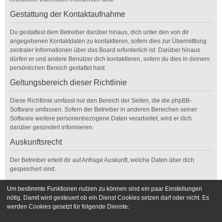
Gestattung der Kontaktaufnahme
Du gestattest dem Betreiber darüber hinaus, dich unter den von dir
angegebenen Kontaktdaten zu kontaktieren, sofern dies zur Übermittlung
zentraler Informationen über das Board erforderlich ist. Darüber hinaus
dürfen er und andere Benutzer dich kontaktieren, sofern du dies in deinem
persönlichen Bereich gestattet hast.
Geltungsbereich dieser Richtlinie
Diese Richtlinie umfasst nur den Bereich der Seiten, die die phpBB-
Software umfassen. Sofern der Betreiber in anderen Bereichen seiner
Software weitere personenbezogene Daten verarbeitet, wird er dich
darüber gesondert informieren.
Auskunftsrecht
Der Betreiber erteilt dir auf Anfrage Auskunft, welche Daten über dich
gespeichert sind.
Du kannst jederzeit die Löschung bzw. Sperrung deiner Daten verlangen.
Um bestimmte Funktionen nutzen zu können sind ein paar Einstellungen
Kontaktiere hierzu bitte den Betreiber.
nötig. Damit wird gesteuert ob ein Dienst Cookies setzen darf oder nicht. Es
werden Cookies gesetzt für folgende Dienste:
Foren-Übersicht
Kontakt