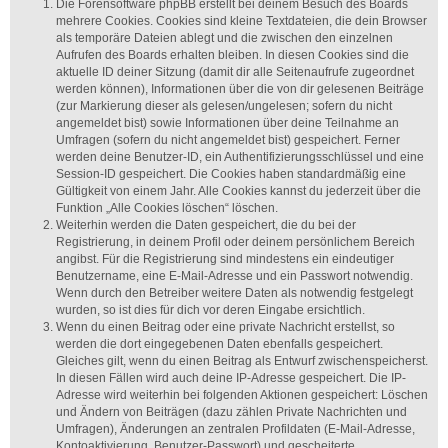
Die Forensoftware phpBB erstellt bei deinem Besuch des Boards
mehrere Cookies. Cookies sind kleine Textdateien, die dein Browser
als temporäre Dateien ablegt und die zwischen den einzelnen
Aufrufen des Boards erhalten bleiben. In diesen Cookies sind die
aktuelle ID deiner Sitzung (damit dir alle Seitenaufrufe zugeordnet
werden können), Informationen über die von dir gelesenen Beiträge
(zur Markierung dieser als gelesen/ungelesen; sofern du nicht
angemeldet bist) sowie Informationen über deine Teilnahme an
Umfragen (sofern du nicht angemeldet bist) gespeichert. Ferner
werden deine Benutzer-ID, ein Authentifizierungsschlüssel und eine
Session-ID gespeichert. Die Cookies haben standardmäßig eine
Gültigkeit von einem Jahr. Alle Cookies kannst du jederzeit über die
Funktion „Alle Cookies löschen“ löschen.
Weiterhin werden die Daten gespeichert, die du bei der
Registrierung, in deinem Profil oder deinem persönlichem Bereich
angibst. Für die Registrierung sind mindestens ein eindeutiger
Benutzername, eine E-Mail-Adresse und ein Passwort notwendig.
Wenn durch den Betreiber weitere Daten als notwendig festgelegt
wurden, so ist dies für dich vor deren Eingabe ersichtlich.
Wenn du einen Beitrag oder eine private Nachricht erstellst, so
werden die dort eingegebenen Daten ebenfalls gespeichert.
Gleiches gilt, wenn du einen Beitrag als Entwurf zwischenspeicherst.
In diesen Fällen wird auch deine IP-Adresse gespeichert. Die IP-
Adresse wird weiterhin bei folgenden Aktionen gespeichert: Löschen
und Ändern von Beiträgen (dazu zählen Private Nachrichten und
Umfragen), Änderungen an zentralen Profildaten (E-Mail-Adresse,
Kontoaktivierung, Benutzer-Passwort) und gescheiterte