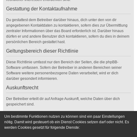
Gestattung der Kontaktaufnahme
Du gestattest dem Betreiber darüber hinaus, dich unter den von dir
angegebenen Kontaktdaten zu kontaktieren, sofern dies zur Übermittlung
zentraler Informationen über das Board erforderlich ist. Darüber hinaus
dürfen er und andere Benutzer dich kontaktieren, sofern du dies in deinem
persönlichen Bereich gestattet hast.
Geltungsbereich dieser Richtlinie
Diese Richtlinie umfasst nur den Bereich der Seiten, die die phpBB-
Software umfassen. Sofern der Betreiber in anderen Bereichen seiner
Software weitere personenbezogene Daten verarbeitet, wird er dich
darüber gesondert informieren.
Auskunftsrecht
Der Betreiber erteilt dir auf Anfrage Auskunft, welche Daten über dich
gespeichert sind.
Du kannst jederzeit die Löschung bzw. Sperrung deiner Daten verlangen.
Um bestimmte Funktionen nutzen zu können sind ein paar Einstellungen
Kontaktiere hierzu bitte den Betreiber.
nötig. Damit wird gesteuert ob ein Dienst Cookies setzen darf oder nicht. Es
werden Cookies gesetzt für folgende Dienste:
Foren-Übersicht
Kontakt