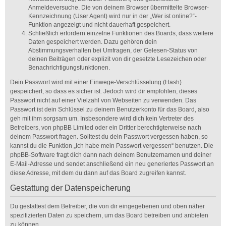
Anmeldeversuche. Die von deinem Browser übermittelte Browser-
Kennzeichnung (User Agent) wird nur in der „Wer ist online?“-
Funktion angezeigt und nicht dauerhaft gespeichert.
Schließlich erfordern einzelne Funktionen des Boards, dass weitere
Daten gespeichert werden. Dazu gehören dein
Abstimmungsverhalten bei Umfragen, der Gelesen-Status von
deinen Beiträgen oder explizit von dir gesetzte Lesezeichen oder
Benachrichtigungsfunktionen.
Dein Passwort wird mit einer Einwege-Verschlüsselung (Hash)
gespeichert, so dass es sicher ist. Jedoch wird dir empfohlen, dieses
Passwort nicht auf einer Vielzahl von Webseiten zu verwenden. Das
Passwort ist dein Schlüssel zu deinem Benutzerkonto für das Board, also
geh mit ihm sorgsam um. Insbesondere wird dich kein Vertreter des
Betreibers, von phpBB Limited oder ein Dritter berechtigterweise nach
deinem Passwort fragen. Solltest du dein Passwort vergessen haben, so
kannst du die Funktion „Ich habe mein Passwort vergessen“ benutzen. Die
phpBB-Software fragt dich dann nach deinem Benutzernamen und deiner
E-Mail-Adresse und sendet anschließend ein neu generiertes Passwort an
diese Adresse, mit dem du dann auf das Board zugreifen kannst.
Gestattung der Datenspeicherung
Du gestattest dem Betreiber, die von dir eingegebenen und oben näher
spezifizierten Daten zu speichern, um das Board betreiben und anbieten
zu können.