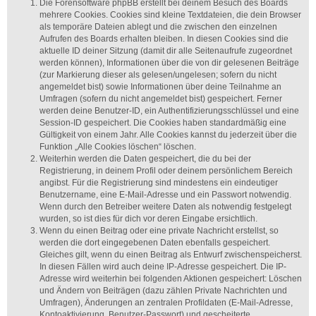
Die Forensoftware phpBB erstellt bei deinem Besuch des Boards
mehrere Cookies. Cookies sind kleine Textdateien, die dein Browser
als temporäre Dateien ablegt und die zwischen den einzelnen
Aufrufen des Boards erhalten bleiben. In diesen Cookies sind die
aktuelle ID deiner Sitzung (damit dir alle Seitenaufrufe zugeordnet
werden können), Informationen über die von dir gelesenen Beiträge
(zur Markierung dieser als gelesen/ungelesen; sofern du nicht
angemeldet bist) sowie Informationen über deine Teilnahme an
Umfragen (sofern du nicht angemeldet bist) gespeichert. Ferner
werden deine Benutzer-ID, ein Authentifizierungsschlüssel und eine
Session-ID gespeichert. Die Cookies haben standardmäßig eine
Gültigkeit von einem Jahr. Alle Cookies kannst du jederzeit über die
Funktion „Alle Cookies löschen“ löschen.
Weiterhin werden die Daten gespeichert, die du bei der
Registrierung, in deinem Profil oder deinem persönlichem Bereich
angibst. Für die Registrierung sind mindestens ein eindeutiger
Benutzername, eine E-Mail-Adresse und ein Passwort notwendig.
Wenn durch den Betreiber weitere Daten als notwendig festgelegt
wurden, so ist dies für dich vor deren Eingabe ersichtlich.
Wenn du einen Beitrag oder eine private Nachricht erstellst, so
werden die dort eingegebenen Daten ebenfalls gespeichert.
Gleiches gilt, wenn du einen Beitrag als Entwurf zwischenspeicherst.
In diesen Fällen wird auch deine IP-Adresse gespeichert. Die IP-
Adresse wird weiterhin bei folgenden Aktionen gespeichert: Löschen
und Ändern von Beiträgen (dazu zählen Private Nachrichten und
Umfragen), Änderungen an zentralen Profildaten (E-Mail-Adresse,
Kontoaktivierung, Benutzer-Passwort) und gescheiterte