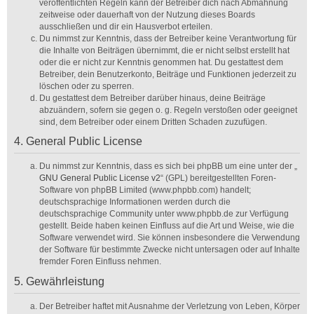
veröffentlichten Regeln kann der Betreiber dich nach Abmahnung
zeitweise oder dauerhaft von der Nutzung dieses Boards
ausschließen und dir ein Hausverbot erteilen.
Du nimmst zur Kenntnis, dass der Betreiber keine Verantwortung für
die Inhalte von Beiträgen übernimmt, die er nicht selbst erstellt hat
oder die er nicht zur Kenntnis genommen hat. Du gestattest dem
Betreiber, dein Benutzerkonto, Beiträge und Funktionen jederzeit zu
löschen oder zu sperren.
Du gestattest dem Betreiber darüber hinaus, deine Beiträge
abzuändern, sofern sie gegen o. g. Regeln verstoßen oder geeignet
sind, dem Betreiber oder einem Dritten Schaden zuzufügen.
4. General Public License
Du nimmst zur Kenntnis, dass es sich bei phpBB um eine unter der „
GNU General Public License v2
“ (GPL) bereitgestellten Foren-
Software von phpBB Limited (www.phpbb.com) handelt;
deutschsprachige Informationen werden durch die
deutschsprachige Community unter www.phpbb.de zur Verfügung
gestellt. Beide haben keinen Einfluss auf die Art und Weise, wie die
Software verwendet wird. Sie können insbesondere die Verwendung
der Software für bestimmte Zwecke nicht untersagen oder auf Inhalte
fremder Foren Einfluss nehmen.
5. Gewährleistung
Der Betreiber haftet mit Ausnahme der Verletzung von Leben, Körper