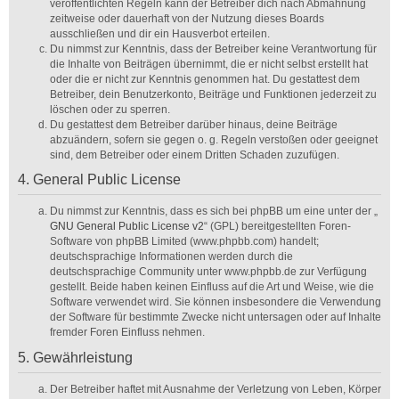
veröffentlichten Regeln kann der Betreiber dich nach Abmahnung
zeitweise oder dauerhaft von der Nutzung dieses Boards
ausschließen und dir ein Hausverbot erteilen.
Du nimmst zur Kenntnis, dass der Betreiber keine Verantwortung für
die Inhalte von Beiträgen übernimmt, die er nicht selbst erstellt hat
oder die er nicht zur Kenntnis genommen hat. Du gestattest dem
Betreiber, dein Benutzerkonto, Beiträge und Funktionen jederzeit zu
löschen oder zu sperren.
Du gestattest dem Betreiber darüber hinaus, deine Beiträge
abzuändern, sofern sie gegen o. g. Regeln verstoßen oder geeignet
sind, dem Betreiber oder einem Dritten Schaden zuzufügen.
4. General Public License
Du nimmst zur Kenntnis, dass es sich bei phpBB um eine unter der „
GNU General Public License v2
“ (GPL) bereitgestellten Foren-
Software von phpBB Limited (www.phpbb.com) handelt;
deutschsprachige Informationen werden durch die
deutschsprachige Community unter www.phpbb.de zur Verfügung
gestellt. Beide haben keinen Einfluss auf die Art und Weise, wie die
Software verwendet wird. Sie können insbesondere die Verwendung
der Software für bestimmte Zwecke nicht untersagen oder auf Inhalte
fremder Foren Einfluss nehmen.
5. Gewährleistung
Der Betreiber haftet mit Ausnahme der Verletzung von Leben, Körper